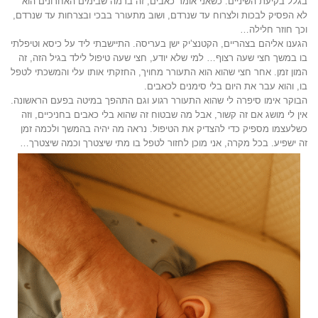
בגלל בקיעת השיניים. כשאני אומר כאבים, זה ברמה שבימים האחרונים הוא
לא הפסיק לבכות ולצרוח עד שנרדם, ושוב מתעורר בבכי ובצרחות עד שנרדם,
וכך חוזר חלילה…
הגענו אליהם בצהריים, הקטנצ’יק ישן בעריסה. התיישבתי ליד על כיסא וטיפלתי
בו במשך חצי שעה רצוף… למי שלא יודע, חצי שעה טיפול לילד בגיל הזה, זה
המון זמן. אחר חצי שהוא הוא התעורר מחויך, החזקתי אותו עלי והמשכתי לטפל
בו, והוא עבר את היום בלי סימנים לכאבים.
הבוקר אימו סיפרה לי שהוא התעורר רגוע וגם התהפך במיטה בפעם הראשונה.
אין לי מושג אם זה קשור, אבל מה שבטוח זה שהוא בלי כאבים בחניכיים, וזה
כשלעצמו מספיק כדי להצדיק את הטיפול. נראה מה יהיה בהמשך ולכמה זמן
זה ישפיע. בכל מקרה, אני מוכן לחזור לטפל בו מתי שיצטרך וכמה שיצטרך…