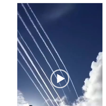
נגן
וידאו