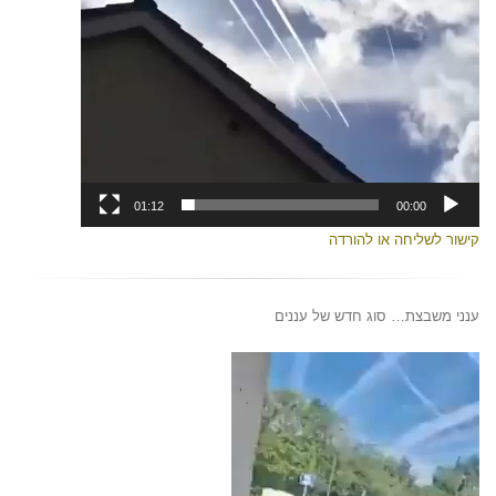
01:12
00:00
קישור לשליחה או להורדה
ענני משבצת… סוג חדש של עננים
נגן
וידאו