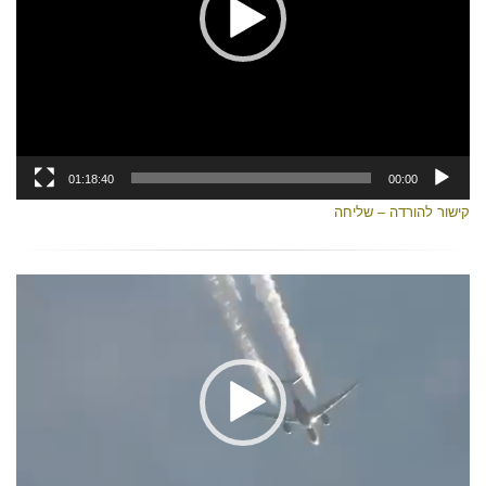
01:18:40
00:00
קישור להורדה – שליח
ה
נגן
וידאו