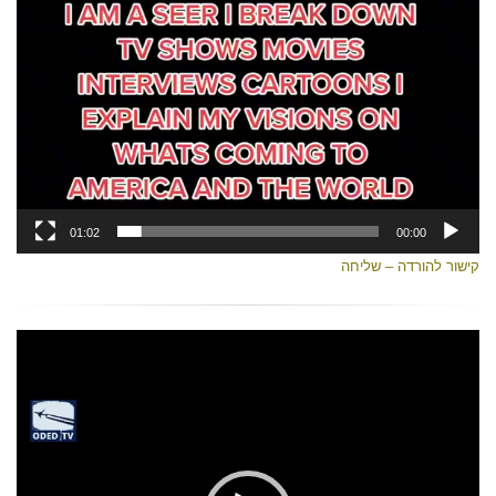
01:02
00:00
קישור להורדה – שליח
ה
נגן
וידאו