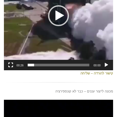
00:26
00:00
קישור להורדה – שליח
ה
מכונה לייצור עננים – כבר לא קונספירציה
נגן
וידאו