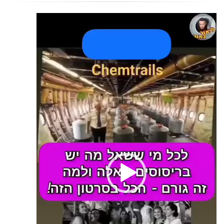
נגן
וידאו