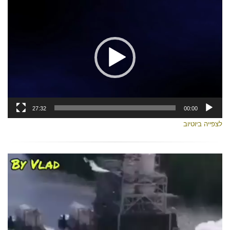
נגן
וידאו
27:32
00:00
לצפייה ביוטיוב
נגן
וידאו