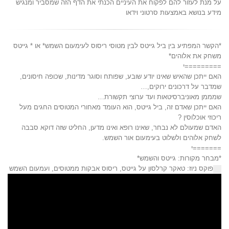
על מנת לעזור להם לפקוח את העיניים הכנתי את הדף הזה שמסביר ומנגיש
מידע בנושא באמצעות סרטוני וידאו
*הקשר המפתיע בין ביל גייטס לבין מטוסי ריסוס לעימעום השמש* או * גייטס
משחק את אלוהים*
=========י
האם ייתכן שהאיש שאינו יודע שובע, שפותח וסוגר מדינות, שכופה חיסונים,
שמדבר על דרכונים ירוקים,…
שמממן מאוניברסיטאות ועד ערוצי תקשורת…
האם ייתכן שאדם זה, ביל גייטס, הוא העומד מאחורי המטוסים החגים מעל
ריכוזי אוכלוסין ?
האדם שמעולם לא נבחר, שאינו רופא ואינו מדען, החליט שזה דוקא סבבה
לשחק אלוהים ולשלוט בעימעום אור השמש.
=======י
*מבחר מקורות: גייטס והשמש*
פוקס ניוז: טאקר קרלסון על גייטס, ריסוס אבקות ממטוסים, ועמעום השמש