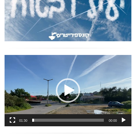
נגן
וידאו
01:30
00:00