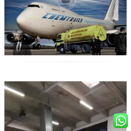
נגן
וידאו