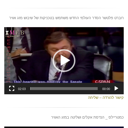
רוברט פלטשר הסדר העולמי החדש משתמש בטכניקות של שיבוש מזג אוויר
נגן
וידאו
02:03
00:00
קישור להורדה – שליחה
כמטריילס _ הנדסת אקלים ושליטה במזג האוויר