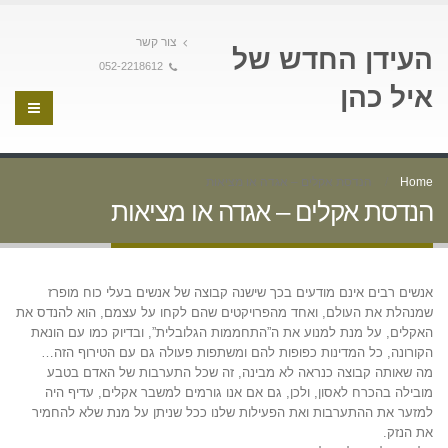
צור קשר
העידן החדש של
052-2218612
איל כהן
Home
הנדסת אקלים – אגדה או מציאות
הנדסת אקלים – אגדה או מציאות
אנשים רבים אינם מודעים בכך שישנה קבוצה של אנשים בעלי כוח מופרז
שמנהלת את העולם, ואחד מהפרויקטים שהם לקחו על עצמם, הוא להנדס את
האקלים, על מנת למנוע את ה”התחממות הגלובלית”, ובדיוק כמו עם הונאת
הקורונה, כל המדינות כפופות להם ומשתפות פעולה גם עם הטירוף הזה…
מה שאותה קבוצה כנראה לא מבינה, זה שכל התערבות של האדם בטבע
מובילה בהכרח לאסון, ולכן, גם אם אנו גורמים למשבר אקלים, עדיף היה
למזער את ההתערבות ואת הפעילות שלנו ככל שניתן על מנת שלא להחמיר
את הנזק.