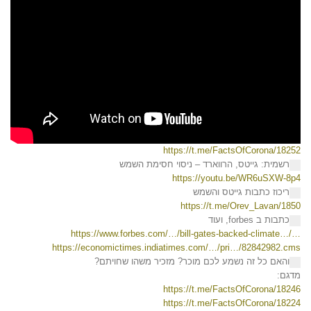
https://t.me/FactsOfCorona/18252
רשמית: גייטס, הרווארד – ניסוי חסימת השמש
https://youtu.be/WR6uSXW-8p4
ריכוז כתבות גייטס והשמש
https://t.me/Orev_Lavan/1850
כתבות ב forbes, ועוד
https://www.forbes.com/…/bill-gates-backed-climate…/…
https://economictimes.indiatimes.com/…/pri…/82842982.cms
והאם כל זה נשמע לכם מוכר? מזכיר משהו שחויתם?
מדגם:
https://t.me/FactsOfCorona/18246
https://t.me/FactsOfCorona/18224