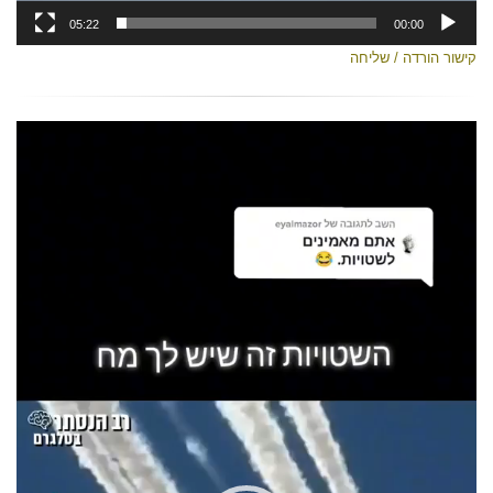
05:22
00:00
קישור הורדה / שליחה
נגן
וידאו