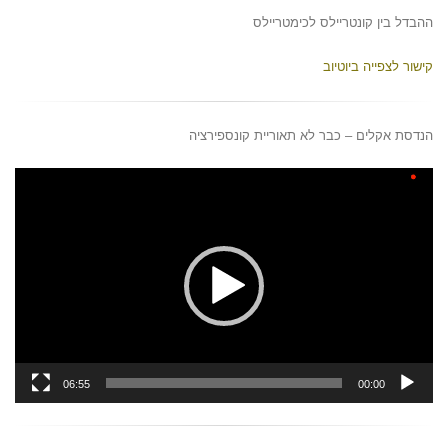
ההבדל בין קונטריילס לכימטריילס
קישור לצפייה ביוטיוב
הנדסת אקלים – כבר לא תאוריית קונספירציה
נגן
וידאו
06:55
00:00