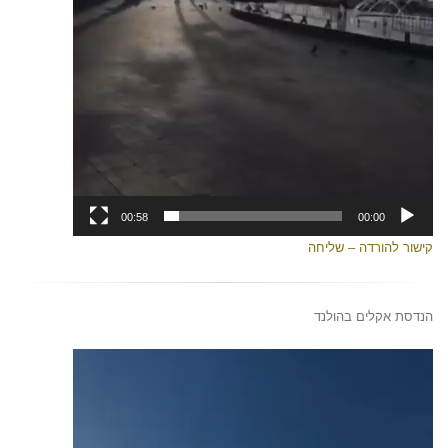
00:58
00:00
קישור להורדה – שליחה
הנדסת אקלים בהולנד
נגן
וידאו