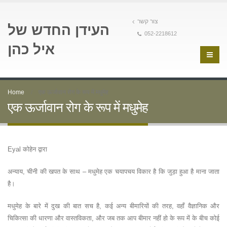
צור קשר
העידן החדש של
052-2218612
איל כהן
Home
एक ऊर्जावान रोग के रूप में मधुमेह
एक ऊर्जावान रोग के रूप में मधुमेह
Eyal कोहेन द्वारा
अन्याय, चीनी की खपत के साथ – मधुमेह एक चयापचय विकार है कि जुड़ा हुआ है माना जाता
है।
मधुमेह के बारे में दुख की बात सच है, कई अन्य बीमारियों की तरह, वहाँ वैज्ञानिक और
चिकित्सा की धारणा और वास्तविकता, और जब तक आप बीमार नहीं हो के रूप में के बीच कोई