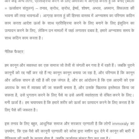
और कई अन्य लोगों, प्रतिक्रिया करने के लिए अमेरिका में आग्रह करता हूं कि बनाएँ (बदला
= ऊर्जावान संतुलन) – तनाव, क्रोध, क्रोध, ईर्ष्या, शोषण, अभाव, अपमान, विफलता की
भावना की तरह भावनाओं। आग्रह करता हूं की हिस्सा वास्तव में अग्न्याशय का परिणाम कठिन
काम करता आदेश ऊर्जा के साथ प्रतिक्रिया करने के लिए बनाने के लिए इंसुलिन का
उत्पादन करने के लिए, लेकिन उन मामलों में जहां लगातार दबाव है, हमारे अग्न्याशय समय के
साथ कठिन काम करता है।
नैतिक फैक्टर:
हम कानून और व्यवस्था का एक समाज जो तेजी से जंगली बन गया है में रहते हैं। जबकि पुराने
कानूनों को रद्द नहीं कर रहे हैं नए कानून कानून बनाया जा रहा है, और परिणाम है कि कानून
और अधिक सघन हो रही है की एक जंगल है, और हर आंदोलन है कि एक आदमी को एक
अपराध के रूप में व्याख्या की जा सकती बनाता है, और उसके खिलाफ इस्तेमाल किया जा
सकता है, उसे भुगतान करने के लिए पैसे या उसे अपनी स्वतंत्रता से वंचित करने के लिए।
मनी ऊर्जा है। हम चयापचय है कि हमारे शरीर को ऊर्जा का उत्पादन करने के लिए करता है के
लिए पैसे की जरूरत है।
इस तनाव के लिए बहुत, आधुनिक समाज और सरकार प्रणाली है कि लोगों immoraly का
उपयोग, कि एक पैसे की कानूनी प्रणाली को कोस द्वारा मशीन दूध देने में कानून की बारी में
नैतिकता की कमी के कारण होता है, जबकि ऊर्जावान संकट पैदा कर रहा है।