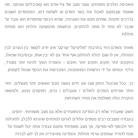
והאכיפה הולכים ותופחים, ונוצר מצב של ציד-אדם ו/או קאניבליזם אנרגטי, מה
שאומר שבמקום לאכול את בשר האדם או לשתות דמו, הממסדים השונים
בדרכים חוקיות, שותים ממנו את האנרגיה, שהיא הכסף שתמורתו הוא עובד עד
שכבר לא נותר לו ממה להתקיים, וכתוצאה מהמצוקה והלחץ הוא מפתח
מחלות.
מאחר והאדם החי בתרבות “פוליטיקלי קורקט” אינו יודע לקשור בין הגורם לבין
המחלה, אין לו שום יכולת להתלונן ואף אחד גם לא יבין אותו, ובנסיבות שכאלו,
נחקקים יותר חוקים חוקים יותר חוקים – והאזרח הופך להיות יותר מוטרד,
נרדף ונסחט על ידי הרשויות המוסמכות, המכניסות את הכסף שנגזל לקופתן.
כך, ככל שג’ונגל החוק שבו אנו חיים נעשה סבוך ואנשים יותר מנוצלים, יותר
ויותר אזרחים הופכים לחולים / מוגבלים / נכים, תפקודם נפגע, ולמעשה
החברה כולה משלמת את מחיר השחיתות.
חשוב שאבהיר שלא רק המדינה והתאגידים אלא גם מצב משפחתי, יחסים
בעבודה ומצבים רבים נוספים עלולים לגרום למתחים שיגרמו ללבלב לפעילות
יתר ולבסוף לאי-ספיקה, אך מצב משפחתי ומקום עבודה אתה יכול לשנות על
מנת להוריד עומסים גורמי מחלות. והמדינה ומהעירייה אין לך לאן לברוח.