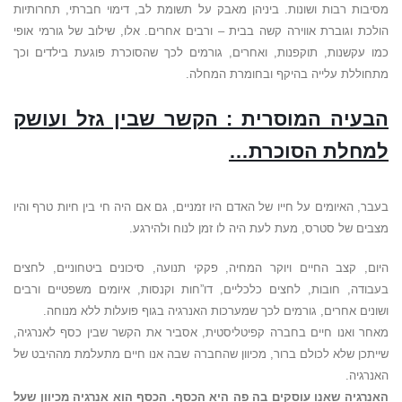
מסיבות רבות ושונות. ביניהן מאבק על תשומת לב, דימוי חברתי, תחרותיות
הולכת וגוברת אווירה קשה בבית – ורבים אחרים. אלו, שילוב של גורמי אופי
כמו עקשנות, תוקפנות, ואחרים, גורמים לכך שהסוכרת פוגעת בילדים וכך
מתחוללת עלייה בהיקף ובחומרת המחלה.
הבעיה המוסרית : הקשר שבין גזל ועושק
למחלת הסוכרת…
בעבר, האיומים על חייו של האדם היו זמניים, גם אם היה חי בין חיות טרף והיו
מצבים של סטרס, מעת לעת היה לו זמן לנוח ולהירגע.
היום, קצב החיים ויוקר המחיה, פקקי תנועה, סיכונים ביטחוניים, לחצים
בעבודה, חובות, לחצים כלכליים, דו”חות וקנסות, איומים משפטיים ורבים
ושונים אחרים, גורמים לכך שמערכות האנרגיה בגוף פועלות ללא מנוחה.
מאחר ואנו חיים בחברה קפיטליסטית, אסביר את הקשר שבין כסף לאנרגיה,
שייתכן שלא לכולם ברור, מכיוון שהחברה שבה אנו חיים מתעלמת מההיבט של
האנרגיה.
האנרגיה שאנו עוסקים בה פה היא הכסף. הכסף הוא אנרגיה מכיוון שעל