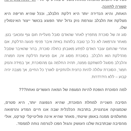
קשורה לתזונה
.
האחת, והיא הנדירה יותר היא דלקת הלבלב, וככל שהיא חריפה היא
מצלקת את הלבלב וגורמת נזק גדול יותר הפוגע בכושר ייצור האינסולין
שלו.
סוג זה של סוכרת מתפרץ לאחר שהאדם סובל מעליית חום גוף ומכאבי בטן.
מאחר והרפואה לא כל כך טובה בלזהות באיזה איבר פנימי פגעה הדלקת, אם
אחרי שהחום עובר האדם לפתע מאובחן כחולה סוכרת, ברור שהאיבר שסבל
מהדלקת הוא הלבלב. בסוכרת מסוג זה, אם פגיעת הדלקת אינה חמורה
והלבלב מסוגל להשתקם ממנה, תהיה החלמה גם מהסוכרת, אך במידה והנזק
חמור, הסוכרת עלולה להיות כרונית ולהתקיים לאורך כל החיים, אך מצבה יהיה
קבוע – ללא הידרדרות.
למה הסוכרת הופכת להיות המגפה של המאה העשרים ואחת???
הסיבה השנייה למחלת הסוכרת, שהיא הנפוצה יותר, היא סטרס,
שכמצוקה אנרגטית, בתרבות הכלכלית שבה אנו חיים המדע והרפואה
מתעלמים ממנה באופן שיטתי, מאחר שהיא אינה פוליטיקלי קורקט, אולי
מהסיבה שבתרבות שלנו העושק והגזל הפכו לנורמה נוחה לממסד.