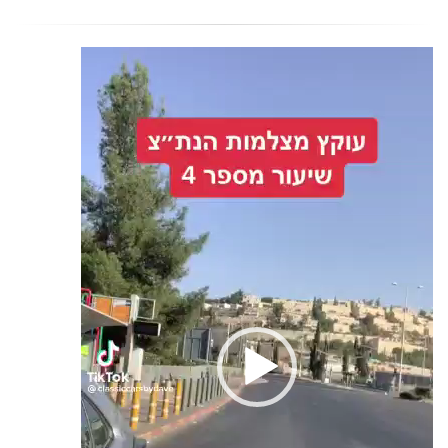
נגן
וידאו