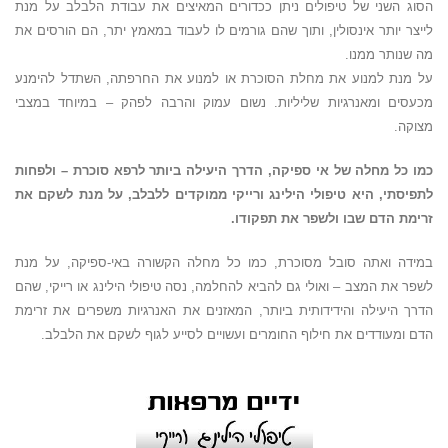
הסוג השני של טיפולים ניתן ככדורים המאיצים את עבודת הלבלב על מנת
לייצר יותר אינסולין, ותוך שהם גורמים לו לעבוד במאמץ יתר, הם הורסים את
מה שנותר ממנו.
על מנת למנוע את מחלת הסוכרת או למנוע את החרפתה, השתדל להימנע
מכעסים ומאנרגיות שליליות. נשום עמוק והרבה לפהק – במיוחד במצבי
מצוקה.
כמו כל מחלה של אי ספיקה, הדרך היעילה ביותר לרפא סוכרת – ולפחות
לתפיסתי, היא טיפולי הילינג ורייקי ממוקדים ללבלב, על מנת לשקם את
זרימת הדם שבו ולשפר את תפקודו.
במידה ואתה סובל מסוכרת, כמו כל מחלה הקשורה באי-ספיקה, על מנת
לשפר את המצב – ואולי גם להביא להחלמה, נסה טיפולי הילינג או רייקי, שהם
הדרך היעילה והידידותית ביותר, המאזנים את האנרגיות משפרים את זרימת
הדם ומעודדים את חילוף החומרים ועשויים לסייע לגוף לשקם את הלבלב.