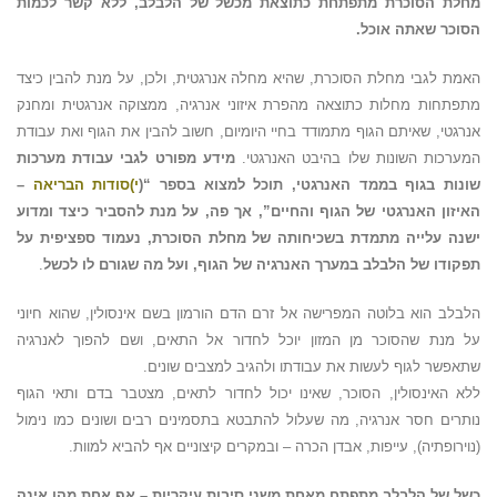
מחלת הסוכרת מתפתחת כתוצאת מכשל של הלבלב, ללא קשר לכמות
הסוכר שאתה אוכל.
האמת לגבי מחלת הסוכרת, שהיא מחלה אנרגטית, ולכן, על מנת להבין כיצד
מתפתחות מחלות כתוצאה מהפרת איזוני אנרגיה, ממצוקה אנרגטית ומחנק
אנרגטי, שאיתם הגוף מתמודד בחיי היומיום, חשוב להבין את הגוף ואת עבודת
המערכות השונות שלו בהיבט האנרגטי.
מידע מפורט לגבי עבודת מערכות
שונות בגוף בממד האנרגטי, תוכל למצוא בספר “(
י)סודות הבריאה
–
האיזון האנרגטי של הגוף והחיים”, אך פה, על מנת להסביר כיצד ומדוע
ישנה עלייה מתמדת בשכיחותה של מחלת הסוכרת, נעמוד ספציפית על
תפקודו של הלבלב במערך האנרגיה של הגוף, ועל מה שגורם לו לכשל
.
הלבלב הוא בלוטה המפרישה אל זרם הדם הורמון בשם אינסולין, שהוא חיוני
על מנת שהסוכר מן המזון יוכל לחדור אל התאים, ושם להפוך לאנרגיה
שתאפשר לגוף לעשות את עבודתו ולהגיב למצבים שונים.
ללא האינסולין, הסוכר, שאינו יכול לחדור לתאים, מצטבר בדם ותאי הגוף
נותרים חסר אנרגיה, מה שעלול להתבטא בתסמינים רבים ושונים כמו נימול
(נוירופתיה), עייפות, אבדן הכרה – ובמקרים קיצוניים אף להביא למוות.
כשל של הלבלב מתפתח מאחת משני סיבות עיקריות –
אף אחת מהן אינה