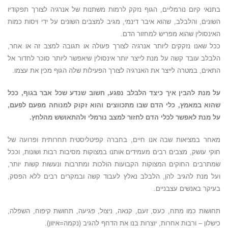
בתנאי קיום נורמליים, הגוף נזקק לרמות משתנות של אנרגיה לצורך תפקודיו
השונים, והלבלב, שהוא איבר דינמי, מגיב למצבים השונים על ידי ויסות כמות
האינסולין שהוא מפריש למחזור הדם.
ככל שאנו נזקקים ליותר אנרגיה לצורך פעולה או תגובה למצב זה או אחר,
הלבלב עובד קשה על מנת לייצר יותר אינסולין שיאפשר ליותר סוכר לחדור אל
התאים, במטרה לייצר את האנרגיה לצורך הפעילות שלה הגוף מכין את עצמו.
על מנת להבין איך כיצד הלבלב נפגע, חשוב שנדע שכל אבר בגוף, ככל
שהוא במאמץ, כלי הדם שבו מתכווצים והוא זקוק למנוחה מפעם לפעם,
על מנת לאפשר לכלי הדם לחזור למצב נורמלי ולהתאושש מהלחץ.
מאחר במציאות שבה אנו חיים, בחברה קפיטליסטית תחרותית ופרועה של
חוקי עושק, מצבים רבים מעמידים אותנו במצוקות מסיבות רבות ושונות, וככל
שמתרבים החוקים המצוקות הקבועות הולכות ומתרבות ונעשות קשות יותר,
ועל מנת להגיב להן, הלבלב נאלץ לעבוד קשה ובמקרים רבים ללא הפסק,
בעיקר באנשים עצבניים.
תחושות כמו מתח, כעס, זעם, קנאה, ניצול, פגיעה, תחושת קיפוח, השפלה,
כישלון – ורבות אחרות, יוצרות בנו את הדחף להגיב (נקמה=איזון).