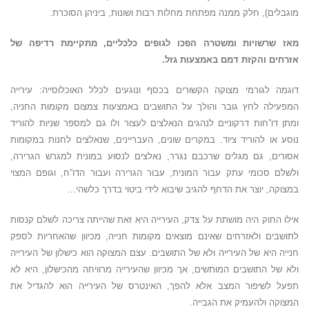
מוגבלים), חלק ממנה מפתחת מחלות רבות ושונות, ביניהן הסוכרת.
מאז שרשויות ומשטרה הפכו לגופים כלכליים, מתקיימת רדיפה של
אזרחים והקזת דמם באמצעות גזל.
דוגמה לגורמי מצוקה הקשורים בכסף ונוגעים לכלל האוכלוסייה: עירייה
המפעילה לחץ גובר והולך על התושבים באמצעות צמצום מקומות החניה,
ומתן דו”חות דרקוניים לנהגים הנאלצים לעצור ולו גם למספר שניות להוריד
נוסע או להוריד ציוד. במקרים שונים, העבריינים, שנאלצים לחנות במקומות
אסורים, גם מגלים שרכבם נגרר, נאלצים לנסוע במונית למגרש הגרירה,
ולשלם סכומי עתק עבור המונית, עבור הגרירה ועבור הדו”ח, וגופם המצוי
במצוקה, יוצר את הדחף להגיב שיבוא לידי ביטוי בדרך כלשהי…
אילו החוק היה מושתת על צדק, העירייה היא זאת שהייתה צריכה לשלם קנסות
לתושבים ולאזרחים שאינם מוצאים מקומות חנייה, מכיוון שהאחריות לספק
חנייה היא של העירייה ולא של התושבים. עצם המצוקה הוא כישלון של העירייה
ולא של התושבים המותשים, אך מכיוון שהעירייה מרוויחה מהכישלון, היא לא
תפעל לשיפור המצב אלא להפך, האינטרס של העירייה הוא להגדיל את
המצוקה ולהעמיק את הגבייה.