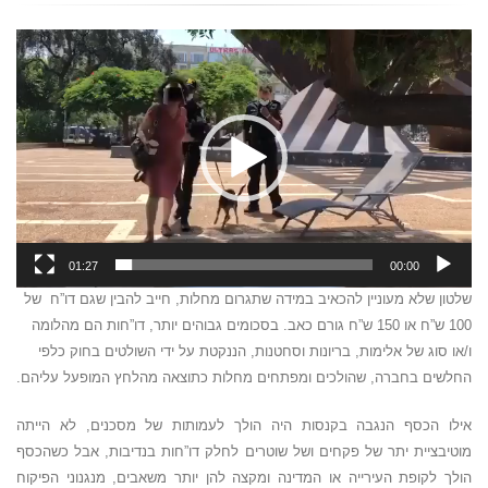
נגן
וידאו
01:27
00:00
שלטון שלא מעוניין להכאיב במידה שתגרום מחלות, חייב להבין שגם דו”ח של
100 ש”ח או 150 ש”ח גורם כאב. בסכומים גבוהים יותר, דו”חות הם מהלומה
ו/או סוג של אלימות, בריונות וסחטנות, הננקטת על ידי השולטים בחוק כלפי
החלשים בחברה, שהולכים ומפתחים מחלות כתוצאה מהלחץ המופעל עליהם.
אילו הכסף הנגבה בקנסות היה הולך לעמותות של מסכנים, לא הייתה
מוטיבציית יתר של פקחים ושל שוטרים לחלק דו”חות בנדיבות, אבל כשהכסף
הולך לקופת העירייה או המדינה ומקצה להן יותר משאבים, מנגנוני הפיקוח