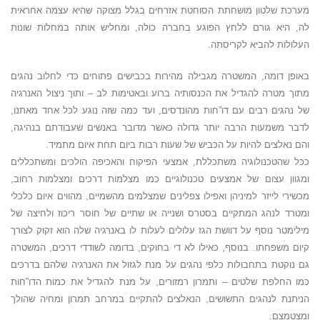
מערכת שלטון מושחתת הסוחטת אזרחים בגלל מצוקה שהיא עצמה אחראית
לה, היא גורם ללחץ הפוגע בחברה כולה, ומחליש אותה במחלות שונות
העלולות להביא לקריסתה.
באופן דומה, המשטרה מגבילה מהירות בכבישים פתוחים כדי לחלוב נהגים
מתוך מטרה להגדיל את הכנסותיה ברוע ובאטימות לב – ותוך ניצול האנרגיה
של נהגים רבים עם דו”חות מהונדסים, ועד כמה שזה נוגע לכל אחד מאתנו,
לדבר משמעות הרבה יותר גדולה כאשר מדובר באנשים שעבודתם בנהיגה,
והם נאלצים להיות על הכביש של שעות רבות ביום תחת איום מתמיד.
ככל שהטכנולוגיה משתכללת, אמצעי הפיקוח והאכיפה הולכים ומשתכללים
ומגוון עצום של אמצעים טכנולוגיים כמו מצלמות דרכים ומצלמות רחוב,
מכשירי לייזר למיניהן ואפילו צפלינים שמצלמים מהשמיים, מהווים איום כלכלי
ומטרד לנהג המתקיים בסטרס ושנייה או שתיים של חוסר ריכוז ולחיצה של
מילימטר נוסף על דוושת הגז עלולים לעלות לו באנרגיה שלה הוא זקוק לצורך
קיום משפחתו. בנוסף, כאילו לא די בחוקים, בדומה לשודדי דרכים, המשטרה
גם נוקטת בתחבולות כלפי נהגים על מנת לגזול את האנרגיה שלהם בדרכים
כמו החלפת שלטים – ותמרון רמזורים, על מנת להגדיל את כמות הדו”חות
הניתנת לנהגים התשושים, הנאלצים להתקיים במרחב תמרון ומחיה שהולך
ומצטמצם.