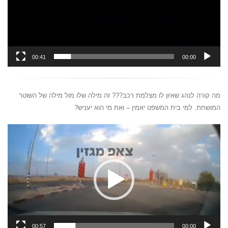
00:41
00:00
מה קורה לנהג שאיון לו מצלמת רכב??? זה מילה שלו מול מילה של השוטר
המושחת. למי בית המשפט יאמין – ואת מי הוא יעניש?
נגן
וידאו
00:57
00:00