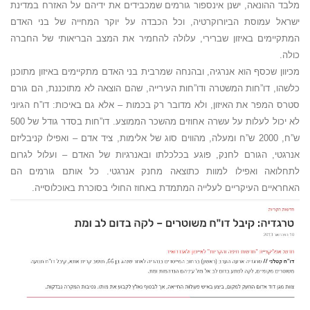
מלבד ההונאה, ישנן אינספור גורמים שמכבידים את ידיהם על האזרח במדינת
ישראל עמוסת הביורוקרטיה, וכל הכבדה על יוקר המחייה של בני האדם
המתקיימים באיזון שברירי, עלולה להחמיר את המצב הבריאותי של החברה
כולה.
מכיוון שכסף הוא אנרגיה, ובהנחה שמרבית בני האדם מתקיימים באיזון מתוכנן
כלשהו, דו”חות המשטרה ודו”חות העירייה, שהם הוצאה לא מתוכננת, הם גורם
סטרס המפר את האיזון, ולא מדובר רק בכמות – אלא גם באיכות: דו”ח הגיוני
לא יכול לעלות על עשרה אחוזים מהשכר הממוצע. דו”חות בסדר גודל של 500
ש”ח, 2000 ש”ח ומעלה, מהווים סוג של אלימות, ציד אדם – ואפילו קניבליזם
אנרגטי, הגורם לחנק, פוגע בכלכלתו ובאנרגיות של האדם – ועלול לגרום
לתחלואה ואפילו למוות כתוצאה מחנק אנרגטי. כל אותם גורמים הם
האחראיים העיקריים לעלייה המתמדת באחוז החולי בסוכרת באוכלוסייה.