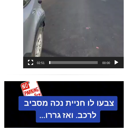
02:51
00:00
נגן
וידאו