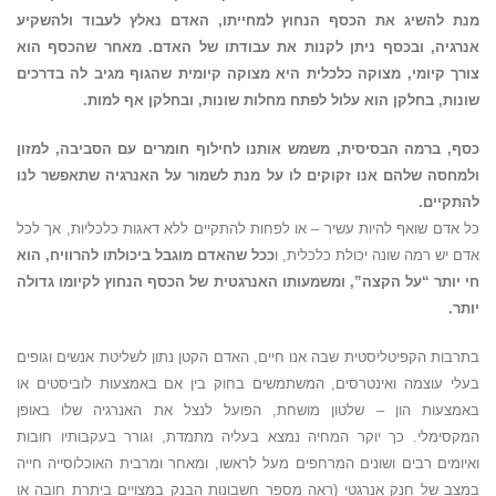
מנת להשיג את הכסף הנחוץ למחייתו, האדם נאלץ לעבוד ולהשקיע
אנרגיה, ובכסף ניתן לקנות את עבודתו של האדם. מאחר שהכסף הוא
צורך קיומי, מצוקה כלכלית היא מצוקה קיומית שהגוף מגיב לה בדרכים
שונות, בחלקן הוא עלול לפתח מחלות שונות, ובחלקן אף למות.
כסף,
ברמה הבסיסית, משמש אותנו לחילוף חומרים עם הסביבה, למזון
ולמחסה שלהם אנו זקוקים לו על מנת לשמור על האנרגיה שתאפשר לנו
להתקיים.
כל אדם שואף להיות עשיר – או לפחות להתקיים ללא דאגות כלכליות, אך לכל
אדם יש רמה שונה יכולת כלכלית, ו
ככל שהאדם מוגבל ביכולתו להרוויח, הוא
חי יותר “על הקצה”, ומשמעותו האנרגטית של הכסף הנחוץ לקיומו גדולה
יותר.
בתרבות הקפיטליסטית שבה אנו חיים, האדם הקטן נתון לשליטת אנשים וגופים
בעלי עוצמה ואינטרסים, המשתמשים בחוק בין אם באמצעות לוביסטים או
באמצעות הון – שלטון מושחת, הפועל לנצל את האנרגיה שלו באופן
המקסימלי. כך יוקר המחיה נמצא בעליה מתמדת, וגורר בעקבותיו חובות
ואיומים רבים ושונים המרחפים מעל לראשו, ומאחר ומרבית האוכלוסייה חייה
במצב של חנק אנרגטי (ראה מספר חשבונות הבנק במצויים ביתרת חובה או