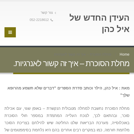
צור קשר
העידן החדש של
052-2218612
איל כהן
Home
מחלת הסוכרת – איך זה קשור לאנרגיות.
מחלת הסוכרת – איך זה קשור לאנרגיות.
מאת : איל כהן, הילר וכותב סדרת הספרים “דברים שלא תשמע מהרופא
שלך”
מחלת הסוכרת נחשבת למחלה מטבולית הנקשרת – באופן שגוי, עם אכילת
סוכר, ובהתאם לכך, לנוכח העלייה המתמדת במספר חולי הסוכרת
באוכלוסייה, מערכת הבריאות שלנו החליטה שיש להילחם בצריכת הסוכר
מלחמת חורמה, כמו במקרים רבים אחרים בהם היא נלחמת בסימפטומים של