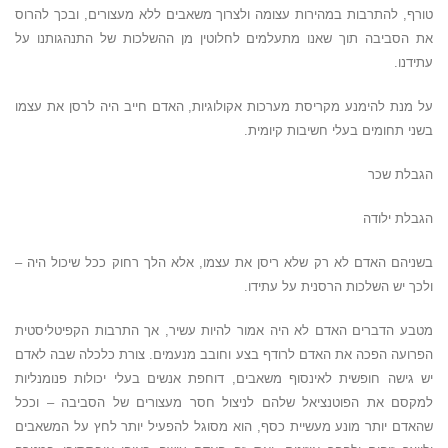
טורף, להתרבות במהירות עצומה ולצרוך משאבים ללא מעצורים, ובכך להרוס
את הסביבה תוך שאנו מתעלמים לחלוטין מן ההשלכות של התנהגותנו על
עתידנו.
על מנת להימנע מקריסת מערכות אקולוגיות, האדם חייב היה לרסן את עצמו
בשני תחומים בעלי חשיבות קיומית.
הגבלת שכר
הגבלת ילודה
בשניהם האדם לא רק שלא ריסן את עצמו, אלא הלך רחוק ככל שיכול היה –
ולכך יש השלכות הרסנית על עתידו.
מטבע הדברים האדם לא היה אמור להיות עשיר, אך התרבות הקפיטליסטית
הפרועה הפכה את האדם לרודף בצע וחובב מנעמים. צורת כלכלה שבה לאדם
יש גישה חופשית לאינסוף משאבים, דוחפת אנשים בעלי יכולות פנומנליות
למקסם את הפוטנציאל שלהם לניצול חסר מעצורים של הסביבה – וככל
שהאדם יותר מונע מעשיית כסף, הוא מסוגל להפעיל יותר לחץ על המשאבים