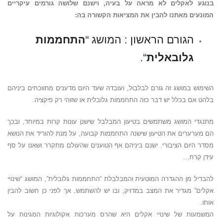
בנוגע לאקלים לא מראה על בעיה, וישנם
שלושה גורמים עיקריים
המונעים מאתנו להבין את המציאות הקשורה בה:
הגורם הראשון : המושג “
התחממות
גלובאלית
“.
השימוש במושג זה גורם לבלבול, ועובדה שעד היום מדענים מתווכחים ביניהם
בלהט אם בכלל יש דבר כזה התחממות גלובלית או שזוהי רק פיקציה.
מתנגדי המושג משתמשים בטיעון המבלבל שישנן עונות קרות במיוחד, ובכך
הם מערערים את הטיעון שישנה התחממות קבועה, על מנת להוריד את הנושא
מסדר היום הציבורי. ישנם ביניהם אף הטוענים שהעולם מתקרר ושאנו על סף
עידן קרח…
להבדיל מן ההגדרה המוטעית והמבלבלת “התחממות גלובלית”, המושג “שינויי
אקלים” מגדיר את המצב במדויק, ובו יש להשתמש, אך לפני כן חשוב להבין
אותו.
המשמעות של שינויי אקלים היא שהרס מערכות אקולוגיות המגינות על