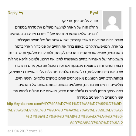
Reply
Eyal
תודה על תגובתך נורי יקר,
החלק הזה של האתר למעשה משלים את סדרת בספרים
“דברים שלא תשמע מהרופא שלך”, ויש בו מידע רב בנושאים
שונים ברוח המודעות האובייקטיבית, שהוא שמה של פילוסופיה שקיבלתי
בהארה, המאפשרת להבין באופן ברור את החיים על פני כדור הארץ ברמה
האנרגטית, שהיא שורש החיים והבסיס לקיומם, ולתפקודם של גוף ונפש. הבנת
משמעותה של האנרגיה בחיים מאפשרת לתקן את דרכנו, ולמנוע ולרפא מחלות
רבות המתפתחות כתוצאה ממצוקה אנרגטית ומגזל אנרגטי, מהם התרבות
שבה אנו חיים מתעלמת, ככל שאנו נשלטים ומנוצלים על ידי גופים רבי עוצמה,
וכוחות תרבותיים המוּנעים מאינטרסים שהם בעיקרם כלכליים, תעשייתיים,
פוליטיים, דתיים ותרבותיים, השולטים במוחם ובהתנהגותם של האנשים.
ראה עצמך מוזמן לנבור בו ולחלץ ממנו מידע, ואשמח אם תחליט לרכוש את
שני הספרים הראשונים בסדרה
http://eyalcohen.com/%D7%93%D7%91%D7%A8%D7%99%D7%9D-
%D7%A9%D7%9C%D7%90-%D7%AA%D7%A9%D7%9E%D7%A2-
%D7%9E%D7%94%D7%A8%D7%95%D7%A4%D7%90-
%D7%A9%D7%9C%D7%9A-2/
13 במרץ 2017 at 1:04