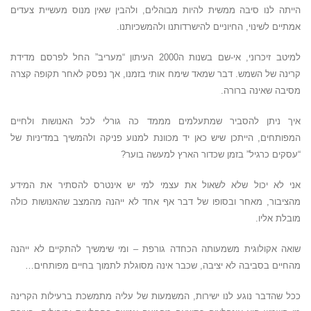
הייתה לנו סיבה ממשית להיות מבוהלים, ולהבין שאין מנוס מעשיית צעדים
אמתיים לשינוי, החיוניים להישרדותנו ולהמשכיותנו.
למיטב זיכרוני, אי-שם בשנות ה2000 העיתון “מעריב” החל לפרסם מדידת
קרינה של השמש. דבר שמאד שימח אותי בזמנו, אך נפסק לאחר תקופה קצרה
מסיבה שאינה ברורה.
איך ניתן להסביר שמתעלמים מממד כה גורלי לכל האנושות ולחיים
המפותחים, הייתכן שיש כאן יד מכוונת למנוע פניקה ולהמשיך במדיניות של
“עסקים כרגיל” בזמן שכדור הארץ למעשה בוער?
אני לא יכול שלא לשאול את עצמי למי יש אינטרס להסתיר את המידע
מהציבור, מאחר ובסופו של דבר אף אחד לא ייהנה מהמצב שהאנושות כולה
מובלת אליו.
שואה אקולוגית משמעותה הכחדה גורפת – ומי שימשיך להתקיים לא ייהנה
מהחיים בסביבה לא יציבה, שכבר אינה מסוגלת לתמוך בחיים מפותחים…
ככל שהדבר נוגע לנו ישירות, המשמעות של עליה מתמשכת ברעילות הקרינה