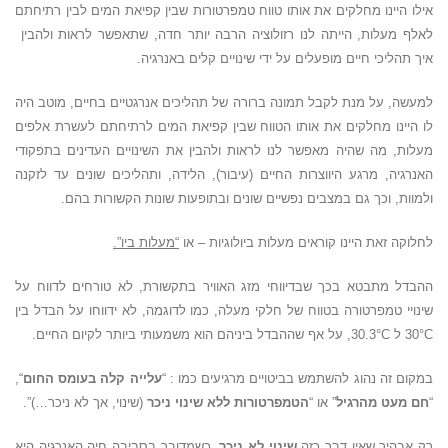
אילו היינו מחלקים את אותו טווח טמפרטורות שבין קפיאת המים לבין רתיחתם
לאלף מעלות, הייתה לנו רזולוציה הרבה יותר חדה, שתאפשר לראות ולהבין
איך תהליכי חיים מופעלים על ידי שינויים קלים באנרגיה.
למעשה, על מנת לקבל תמונה ברורה של תהליכים אנרגטיים בחיים, מוטב היה
לו היינו מחלקים את אותו הטווח שבין קפיאת המים לרתיחתם לעשרת אלפים
מעלות, מה שהיה מאפשר לנו לראות ולהבין את השינויים העדינים בתפקודי
האנרגיה, מרגע היווצרות החיים (עיבור), הלידה, ותהליכים שונים עד לזקנה
ולמוות, וכך גם במצבים נפשיים שונים ובתופעות שונות הקשורות בהם.
לחלוקה זאת היינו קוראים מעלות ביולוגיות – או
“מעלות ביו”.
ההבדל מתבטא בכך שבדיווחי מזג האוויר בתקשורת, לא טורחים לדווח על
שינויי טמפרטורה בטווח של חלקי מעלה, כמו לדוגמה, לא ידווחו על הבדל בין
30°C ל 30.3°C, על אף שההבדל ביניהם הוא משמעותי ביותר לקיום החיים.
במקום זה נהוג להשתמש בביטויים מרגיעים כמו : “
עלייה קלה בעומס החום
“,
“
חם מעט מהרגיל
” או “
הטמפרטורות ללא שינוי ניכר
(שינוי, אך לא ניכר…)”.
רק אבהיר שאין דבר כזה
שינוי לא ניכר
, כשמדובר בסביבה חיה האנרגיה היא