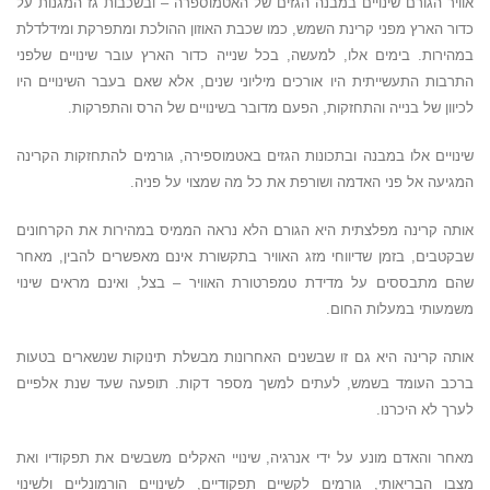
אוויר הגורם שינויים במבנה הגזים של האטמוספרה – ובשכבות גז המגנות על
כדור הארץ מפני קרינת השמש, כמו שכבת האוזון ההולכת ומתפרקת ומידלדלת
במהירות. בימים אלו, למעשה, בכל שנייה כדור הארץ עובר שינויים שלפני
התרבות התעשייתית היו אורכים מיליוני שנים, אלא שאם בעבר השינויים היו
לכיוון של בנייה והתחזקות, הפעם מדובר בשינויים של הרס והתפרקות.
שינויים אלו במבנה ובתכונות הגזים באטמוספירה, גורמים להתחזקות הקרינה
המגיעה אל פני האדמה ושורפת את כל מה שמצוי על פניה.
אותה קרינה מפלצתית היא הגורם הלא נראה הממיס במהירות את הקרחונים
שבקטבים, בזמן שדיווחי מזג האוויר בתקשורת אינם מאפשרים להבין, מאחר
שהם מתבססים על מדידת טמפרטורת האוויר – בצל, ואינם מראים שינוי
משמעותי במעלות החום.
אותה קרינה היא גם זו שבשנים האחרונות מבשלת תינוקות שנשארים בטעות
ברכב העומד בשמש, לעתים למשך מספר דקות. תופעה שעד שנת אלפיים
לערך לא היכרנו.
מאחר והאדם מונע על ידי אנרגיה, שינויי האקלים משבשים את תפקודיו ואת
מצבו הבריאותי, גורמים לקשיים תפקודיים, לשינויים הורמונליים ולשינוי