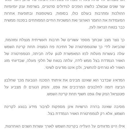
עור שונים שבשלב כלשהו הופכים לגידולים סרטניים, בשרפות ענק יומיומיות
ההולכות ומתרבות בעולם כולו, בסופות, בשיטפונות ובתופעות אחרות
המעמידות את החומר האורגני ואת המשכיות החיים המפותחים בסכנה ממשית
כבר בטווח הנראה לעין.
כך נוצר מצב שבתוך מספר עשורים של תרבות תעשייתית מנצלת ומזהמת,
שהביאה לידי כך שהטמפרטורה של חתיכת פח המצויה תחת קרינת השמש
עולה בעשרות מעלות לכזו המאפשרת לטגן עליה חביתה, הטמפרטורה של
האוויר הנמדדת בצל ממש לידה, עלתה בטווח של חלקי מעלה, שבדיווחי מזג
האוויר לא טורחים להחשיב, ולכן איננו מודעים לשינוי.
המדאיג שבדבר הוא שאיננו מבינים את איתותי הסכנה הנובעת מכך שחלבון
הביצה דומה לחלבונים המרכיבים את גופנו, והנזק הנגרם לו מצביע על
פוטנציאל הנזק שלו גופנו חשוף תחת קרינת השמש.
מסיבה שאינה ברורה הרשויות אינן מספקות לציבור מידע בנוגע לקרינת
השמש, אלא רק לטמפרטורת האוויר הנמדדת בצל.
אילו היינו מדווחים על העלייה בקרינת השמש לאורך עשרות השנים האחרונות,