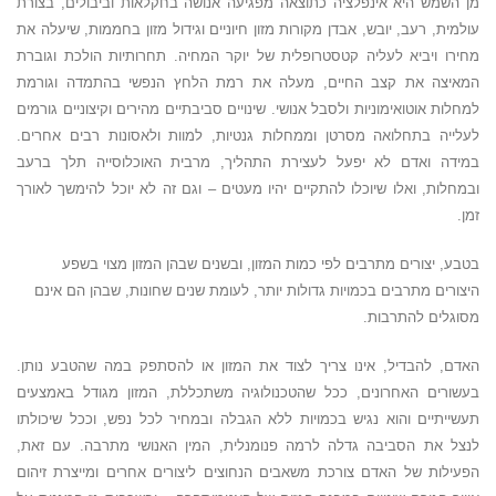
מן השמש היא אינפלציה כתוצאה מפגיעה אנושה בחקלאות וביבולים, בצורת
עולמית, רעב, יובש, אבדן מקורות מזון חיוניים וגידול מזון בחממות, שיעלה את
מחירו ויביא לעליה קטסטרופלית של יוקר המחיה. תחרותיות הולכת וגוברת
המאיצה את קצב החיים, מעלה את רמת הלחץ הנפשי בהתמדה וגורמת
למחלות אוטואימוניות ולסבל אנושי. שינויים סביבתיים מהירים וקיצוניים גורמים
לעלייה בתחלואה מסרטן וממחלות גנטיות, למוות ולאסונות רבים אחרים.
במידה ואדם לא יפעל לעצירת התהליך, מרבית האוכלוסייה תלך ברעב
ובמחלות, ואלו שיוכלו להתקיים יהיו מעטים – וגם זה לא יוכל להימשך לאורך
זמן.
בטבע, יצורים מתרבים לפי כמות המזון, ובשנים שבהן המזון מצוי בשפע
היצורים מתרבים בכמויות גדולות יותר, לעומת שנים שחונות, שבהן הם אינם
מסוגלים להתרבות.
האדם, להבדיל, אינו צריך לצוד את המזון או להסתפק במה שהטבע נותן.
בעשורים האחרונים, ככל שהטכנולוגיה משתכללת, המזון מגודל באמצעים
תעשייתיים והוא נגיש בכמויות ללא הגבלה ובמחיר לכל נפש, וככל שיכולתו
לנצל את הסביבה גדלה לרמה פנומנלית, המין האנושי מתרבה. עם זאת,
הפעילות של האדם צורכת משאבים הנחוצים ליצורים אחרים ומייצרת זיהום