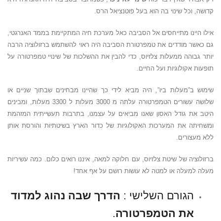
קדושה, וכל שינוי בה הוא בעל פוטנציאל הרס.
אילו היינו מתייחסים אל הסביבה כאל מערכת חיה המתקיימת בממד האנרגטי,
גם כאשר מודדים את טמפרטורת הסביבה היה ראוי להשתמש ברזולוציה הרבה
יותר גבוהה ממעלות צלזיוס, כדי להבין את ההשלכות של שינויי טמפרטורה על
תופעות אקולוגיות ועל החיים.
שימוש ב”מעלות ביו”, היה מביא לידי כך שהיינו מבחינים שבתוך שניים או
שלושה עשורים הטמפרטורה עלתה מ 3000 מעלות ל 3300 מעלות, ומבינים
היטב את גודל האסון שאנו מביאים על עצמנו, בתרבות תעשייתית המזהמת
ומשחיתה את המערכות האקולוגיות של כדור הארץ בשיטתיות והורסת אותן
ללא מעצורים.
ברזולוציה של שיטת צלזיוס, עם חלוקה למאה, איננו רואים כלום. כמה עשיריות
מעלה למעלה או למטה לא עושות רושם על אף אחד!
הגורם השלישי :
הדרך שבה נהוג למדוד
את הטמפרטורה
.