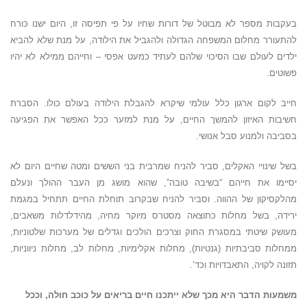
בעקבות מספר לא מבוטל של דורות שחיו על פי תפיסה זו, היום ישנו כורח
להתעורר מחלום המשפחה הגדולה ולהגביל את הילודה, על מנת שלא להביא
ילדים לעולם שבו הסיכוי שלהם לעתיד כמעט אפסי – וחייהם ממילא לא יהיו
פשוטים.
חייב לקום ארגון כלל עולמי שיקרא להגבלת הילודה בעולם כולו. הסברת
חשיבות האיזון להמשך החיים, על מנת למזער ככל האפשר את הפגיעה
בסביבה ולמנוע סבל אנושי.
בשל שינויי האקלים, סביר להניח שמרבית בני הששים ומטה שחיים היום לא
יסיימו את חייהם “בשיבה טובה”, שהוא מושג מן העבר ההולך ונעלם
מהלקסיקון של ההווה. וסביר להניח שבקרוב תוחלת החיים תתחיל במגמת
ירידה, בשל מחלות כתוצאה מסטרס מיוקר מחיה, מהידלדלות משאבים,
מעושק שיטתי במסגרת החוק וצרכים הולכים וגדלים של מערכות שלטוניות,
ממחלות סביבתיות (גנטיות), מחלות אקלימיות, מחלות לב, מחלות ניווניות,
תזונה לקויה, התאבדויות וכד’.
משמעות הדבר היא מכך שלא ייתכנו חיים בריאים על כוכב חולה, וככל