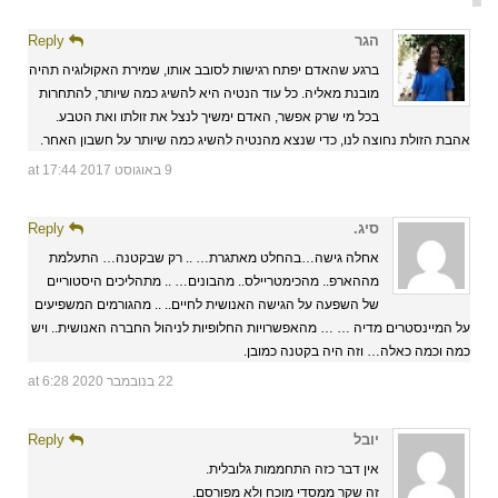
הגר
Reply
ברגע שהאדם יפתח רגישות לסובב אותו, שמירת האקולוגיה תהיה
מובנת מאליה. כל עוד הנטיה היא להשיג כמה שיותר, להתחרות
בכל מי שרק אפשר, האדם ימשיך לנצל את זולתו ואת הטבע.
אהבת הזולת נחוצה לנו, כדי שנצא מהנטיה להשיג כמה שיותר על חשבון האחר.
9 באוגוסט 2017 at 17:44
סיג.
Reply
אחלה גישה…בהחלט מאתגרת… .. רק שבקטנה… התעלמת
מההארפ.. מהכימטריילס.. מהבונים… .. מתהליכים היסטוריים
של השפעה על הגישה האנושית לחיים.. .. מהגורמים המשפיעים
על המיינסטרים מדיה … … מהאפשרויות החלופיות לניהול החברה האנושית.. ויש
כמה וכמה כאלה… וזה היה בקטנה כמובן.
22 בנובמבר 2020 at 6:28
יובל
Reply
אין דבר כזה התחממות גלובלית.
זה שקר ממסדי מוכח ולא מפורסם.