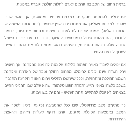
ברמת החום של הסביבה גורמים לאדם לתלות הולכת וגוברת במכונות.
אנו יכולים להסתתר מהקרינה במבנים אטומים וממוזגים, אך מזגני אוויר,
שהפכו למכונות שאליהן אנו מתחברים באופן אוטומטי (כמו מכונת הנשמה או
מכונת דיאליזה), אמנם עוזרים לנו לעבור בנעימים ובנוחות את היום, בדומה
לתרופה, הם מהווים טיפול סימפטומטי למצוקה, ובד בבד עם צריכת חשמל
גבוהה עולה הזיהום הסביבתי, השימוש במזגן מחמם לנו את המחר ומאיים
לשרוף לנו את העתיד.
אנו יכולים לעבוד באוויר הפתוח בלילות על מנת להימנע מהקרינה, אך העצים
וירק השדה אינם יכולים להימלט מהחום ההולך וגובר של האדמה ומקרינת
השמש ההולכת ומתחזקת, וככל שיימשכו תהליכי זיהום האוויר והקרינה תתגבר,
בשלב כלשהו באופן תגיע “תקרת הפוטוסינתזה”, שהיא שלב שבו תהליכי החיים
בצמחים לא יוכלו להתקיים תחת השמש – והם יתייבשו וימותו.
כך מתקיים מצב פרדוקסלי, שבו ככל שהסביבה נפגעת, ניסיון לשפר את
המצב באמצעות הפעלת מזגנים, גורם דווקא לעליית הזיהום ולהאצת
ההידרדרות.