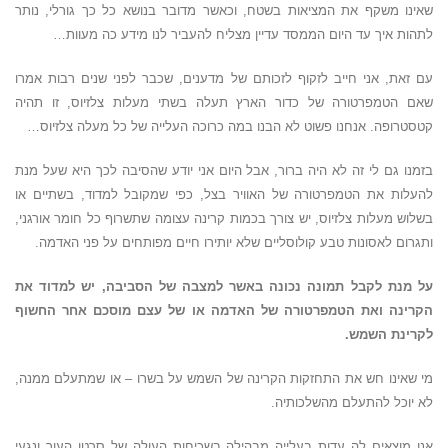
שאינו משקף את המציאות בשטח, וכאשר מדובר בנושא כל כך גורלי, נותר
לתהות איך עד היום הממסד עדיין מצליח להעביר לנו מידע כה מעוות…
עם זאת, אני חייב לזקוף לזכותם של מדענים, שכבר לפני שנים רבות אמרו
שאם הטמפרטורה של כדור הארץ תעלה בשתי מעלות צלזיוס, זו תהיה
קטסטרופה. אנחנו פשוט לא הבנו במה כרוכה העלייה של כל מעלה צלזיוס…
בזמנו גם לי זה לא היה ברור, אבל היום אני יודע שהסיבה לכך היא שעל מנת
להעלות את הטמפרטורה של האוויר בצל, כפי שמקובל למדוד, בשתיים או
בשלוש מעלות צלזיוס, יש צורך בכמות קרינה עצומה שתשרוף כל חומר אורגני,
ותגרום לאסונות טבע קולוסליים שלא יותירו חיים מפותחים על פני האדמה.
על מנת לקבל תמונה נכונה באשר למצבה של הסביבה, יש למדוד את
הקרינה ואת הטמפרטורה של האדמה או של עצם מוסכם אחר החשוף
לקרינת השמש.
מי שאינו חש את התחזקות הקרינה של השמש על בשרו – או שמתעלם ממנה,
לא יוכל להתעלם מהשלכותיה.
אנו מוצאים לה עדות בעלייה מבהילה בשכיחות העולה של סרטן העור ונגעי