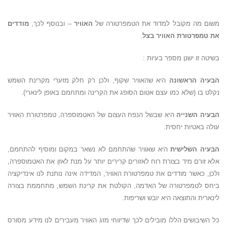
משום מה מקובל למדוד את הטמפרטורה של
האוויר
– ובנוסף לכך,
מודדים
את
טמפרטורת האוויר בצל
.
בשיטה זו ישנן מספר בעיות :
הבעיה הראשונה
היא שהאוויר שקוף, ולכן רק חלק מזערי מקרינת השמש
נקלט בו (שלא כמו עצם אטום הסופג את הקרינה ומתחמם באופן לינארי).
הבעיה השנייה
היא שבשל הנפח העצום של האטמוספרה, טמפרטורת האוויר
עולה באטיות יחסית.
הבעיה השלישית
היא שאוויר שהתחמם לא נשאר במקום ומוסיף להתחמם,
אלא זורם מיד בצורת רוח לאזורים קרירים יותר על מנת לאזן את האטמוספרה,
ולכן, כאשר מודדים את טמפרטורת האוויר, המדידה אינה נותנת לנו אינדיקציה
ביחס לטמפרטורה של האדמה, הקולטת את קרינת השמש, מתחממת בצורה
לינארית והתוצאה היא יובש ושריפות.
כל השיבושים הללו מובילים לכך שדיווחי מזג האוויר מעבירים לנו מידע מסורס