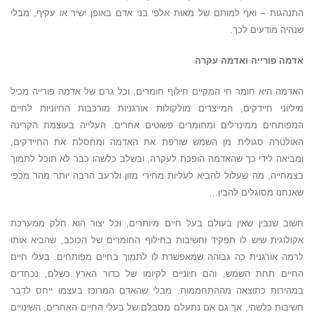
התנהגות – ואף למותם של מאות אלפי בני אדם באופן ישיר או עקיף, מבלי
שנהיה מודעים לכך.
אדמה פורייה ואדמה עקרה
האדמה היא חומר חי המקיים חילוף חומרים, וכל גרם של אדמה פורייה מכיל
מיליוני חיידקים, המייצרים מולקולות אורגניות מורכבות החיוניות לחיים
המפותחים ממינרלים ומחומרים פשוטים אחרים. העלייה בעוצמת הקרינה
האולטרה סגולית מן השמש שורפת את האדמה ומחסלת את החיידקים,
ומביאה לידי כך שהאדמה הופכת לעקרה, ובשלב כלשהו כבר לא תוכל לתמוך
בצמחייה, מה שעלול להביא לעליות מחירי מזון ולרעב הרבה יותר מהר מכפי
שאנחנו מסוגלים להבין…
חשוב שנבין שאין בעולם בעל חיים מיותרים, וכל יצור הוא חלק ממערכת
אקולוגית שיש לו תפקיד וחשיבות בחילוף החומרים של הכוכב, שהביא אותו
לרמה אורגנית כה גבוהה שמאפשרת לו לתמוך בחיים מפותחים. בעלי חיים
החיים תחת השמש, והם חיוניים לקיומו של כדור הארץ כשלם, נכחדים
במהירות כתוצאה מההתחממות, מבלי שהאדם המרוכז בעצמו ייחס לדבר
חשיבות כלשהי, אך גם אם נתעלם מסבלם של בעלי החיים האחרים, השינויים