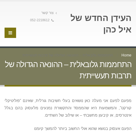
צור קשר
העידן החדש של
052-2218612
איל כהן
Home
התחממות גלובאלית – ההונאה הגדולה של תרבות תעשייתית
התחממות גלובאלית – ההונאה הגדולה של
תרבות תעשייתית
מפעם לפעם אני מעלה כאן נושאים בעלי חשיבות גורלית, שאינם “פוליטיקלי
קורקט”, והמשמעות היא שהממסד והתקשורת נמנעים מלעסוק בהם בגלל
אינטרסים, או קיבעון מחשבתי – או שילוב של השתיים.
הפעם אעסוק בנושא שהוא אולי החשוב ביותר להמשך קיומנו