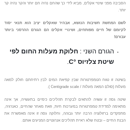
הסביבה מפני שינויי אקלים, מביא לידי כך שהחם נהיה חם יותר והקר נהיה קר
יותר.
לשם המחשת חשיבות הנושא, אבהיר שאקלים יציב הוא תנאי יסוד
לקיומם של חיים מפותחים, ושינויי אקלים הם הגורם ההרסני ביותר
עבורם!
הגורם השני :
חלוקת מעלות החום לפי
שיטת צלזיוס
°
C
.
בשיטה זו טווח הטמפרטורות שבין קפיאת המים לבין רתיחתם חולק למאה
מעלות (סולם המאה מעלות / Centigrade scale ).
שיטה גסה זו עשויה להתאים לבקרת תהליכים כימיים בתעשייה, אך אינה
מתאימה למדידת טמפרטורות במערכות חיות, וזאת מאחר שהחיים, כאנרגיה,
מתפקדים ברזולוציה הרבה יותר גבוהה, וחלוקה גסה זו אינה מאפשרת את
הבנת החיים – ובטח שלא ראיית תהליכים אנרגטיים המניעים אותם.