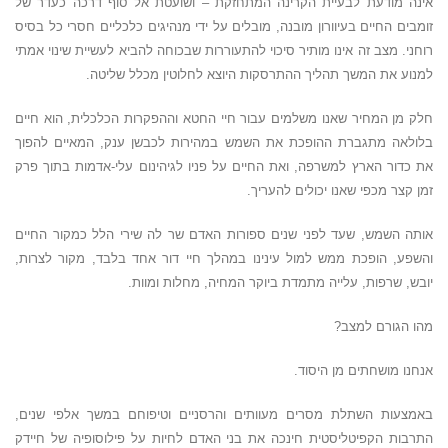
אינה מודעת לבעיית הקרינה המתחזקת – ושועטת אל סוף דרכה כעדר של
זומבים החיים בעיוורון מובנה, מובלים על ידי מנהיגים כלכליים חסרי כל בסיס
רוחני. מצב זה אינו מותיר סיכוי להתעוררות שבכוחה להביא לעשיית שינוי אמתי
למנוע את המשך תהליך ההתרסקות היוצא לחלוטין מכלל שליטה.
חלק מן המחיר שאנו משלמים עבור חיי החטא וההפקרות הכלכלית, הוא חיים
בלולאה מתגברת ההופכת את השמש במהירות לכבשן ענק, המאיים להפוך
את כדור הארץ למשרפה, ואת החיים על פניו לגיהינום עלי-אדמות בתוך פרק
זמן קצר מכפי שאנו יכולים להעריך.
אותה השמש, שעד לפני שנים ספורות האדם שר לה שירי הלל כמקור החיים
והשפע, הופכת ממש למול עינינו במהלך חיי דור אחד בלבד, מקור לצרות,
יובש, שרפות, עלייה מתמדת ביוקר המחיה, מחלות ומוות.
מהו הגורם למצב?
אנחנו מושחתים מן היסוד.
באמצעות השתלת מסרים מעוותים והרסניים וטיפוחם במשך אלפי שנים,
התרבות הקפיטליסטית חינכה את בני האדם לחיות על פילוסופיה של חיידק