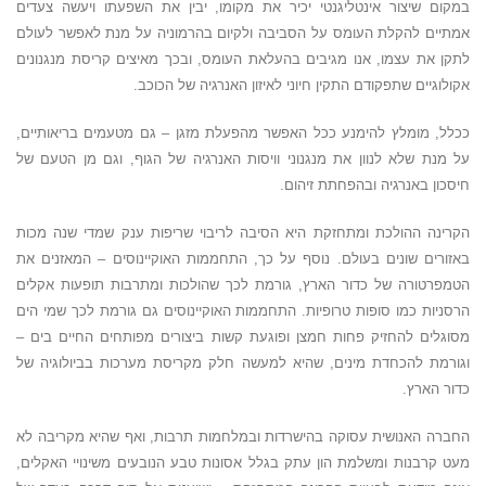
במקום שיצור אינטליגנטי יכיר את מקומו, יבין את השפעתו ויעשה צעדים
אמתיים להקלת העומס על הסביבה ולקיום בהרמוניה על מנת לאפשר לעולם
לתקן את עצמו, אנו מגיבים בהעלאת העומס, ובכך מאיצים קריסת מנגנונים
אקולוגיים שתפקודם התקין חיוני לאיזון האנרגיה של הכוכב.
ככלל, מומלץ להימנע ככל האפשר מהפעלת מזגן – גם מטעמים בריאותיים,
על מנת שלא לנוון את מנגנוני וויסות האנרגיה של הגוף, וגם מן הטעם של
חיסכון באנרגיה ובהפחתת זיהום.
הקרינה ההולכת ומתחזקת היא הסיבה לריבוי שריפות ענק שמדי שנה מכות
באזורים שונים בעולם. נוסף על כך, התחממות האוקיינוסים – המאזנים את
הטמפרטורה של כדור הארץ, גורמת לכך שהולכות ומתרבות תופעות אקלים
הרסניות כמו סופות טרופיות. התחממות האוקיינוסים גם גורמת לכך שמי הים
מסוגלים להחזיק פחות חמצן ופוגעת קשות ביצורים מפותחים החיים בים –
וגורמת להכחדת מינים, שהיא למעשה חלק מקריסת מערכות בביולוגיה של
כדור הארץ.
החברה האנושית עסוקה בהישרדות ובמלחמות תרבות, ואף שהיא מקריבה לא
מעט קרבנות ומשלמת הון עתק בגלל אסונות טבע הנובעים משינויי האקלים,