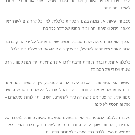
ולייצר זיהום ולהפר איזונים, ואת זה האדם עושה באופן אובססיבי במטרה
להשיג יותר ויותר.
מצב זה, שאותו אני מכנה בשם “הפקרות כלכלית” לא יוכל להתקיים לאורך זמן,
מאחר וניצול וצמיחת יתר יובילו בסופו של דבר לקריסה.
הכסף הוא כוח המכלה את הסביבה, וכשם שאדם מוגבל על ידי החוק ברמת
הכוח הגופני שמותר לו להפעיל, כך צריך היה לנהוג גם בהפעלת כוח כלכלי.
כלכלה אחראית וברת תוחלת חייבת לרסן את השחיתות, על מנת למנוע הרס
שיטתי ויסודי של הסביבה.
העושר הוא השחיתות – והגורם עיקרי להרס הסביבה, אין זה משנה כמה אתה
חכם או מוכשר או אם הרווחת ביושר. החלומות על העושר הם שורש הבעיה
ממנו עלינו להיפטר אם נרצה להוסיף להתקיים. חשוב יותר להיות מאושרים –
ואת זה הכסף לא קונה.
מלבד הכלכלה, למספר בני האדם בעולם משמעות שאינה פחותה למצבה של
הסביבה, הדתות שהן ערש התרבות גרמו לעולם נזק בלתי הפיך לאיזון
באמצעות הציווי ללדת ככל האפשר למטרות פוליטיות.