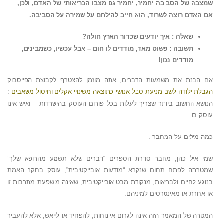
שמצבה של הסביבה יחמיר, יחמיר גם מצבו הבריאותי של האדם, ולכן,
אם האדם רוצה לשרוד, הוא חייב להילחם על שמירה על הסביבה.
שאלה : איך יודעים שכדור הארץ חולה?
תשובה : פשוט מאד, מודדים לו חום – אבל עכשיו, כשמבינים,
מודדים נכון!
אם הבנת את משמעות הדברים, אתה מוזמן להצטרף לקבוצת הפייסבוק
הגבלת ילודה לשם מניעת סבל אנושי כתוצאה משינויי אקלים וחיסול משאבים
:
הנושא החשוב ביותר שצריך לעלות בכל פורום העוסק בהישרדות – ואיש אינו
עוסק בו…
כמה מילים על המחבר :
שמי איל כהן, מחבר סדרת הספרים “דברים שלא תשמע מהרופא שלך”
שמטרתה לפתח תחום שנקרא “מודעות אובייקטיבית”, עוסק בחקר האמת
בנוגע לחיים ולבריאות, מנקודת מבט אובייקטיבית, שאינה מושפעת מתרבות זו
או אחרת או מאינטרסים למיניהם.
המטרה של המאמר הזה אינה לגרום אי-נוחות, להפחיד או לייאש, אלא להעביר