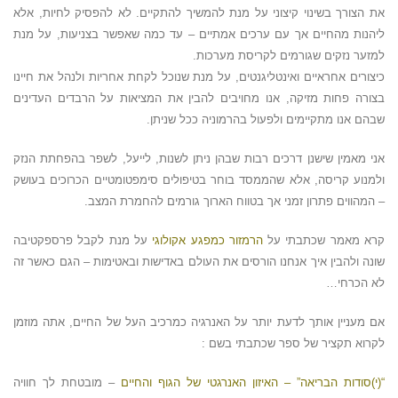
את הצורך בשינוי קיצוני על מנת להמשיך להתקיים. לא להפסיק לחיות, אלא
ליהנות מהחיים אך עם ערכים אמתיים – עד כמה שאפשר בצניעות, על מנת
למזער נזקים שגורמים לקריסת מערכות.
כיצורים אחראיים ואינטליגנטים, על מנת שנוכל לקחת אחריות ולנהל את חיינו
בצורה פחות מזיקה, אנו מחויבים להבין את המציאות על הרבדים העדינים
שבהם אנו מתקיימים ולפעול בהרמוניה ככל שניתן.
אני מאמין שישנן דרכים רבות שבהן ניתן לשנות, לייעל, לשפר בהפחתת הנזק
ולמנוע קריסה, אלא שהממסד בוחר בטיפולים סימפטומטיים הכרוכים בעושק
– המהווים פתרון זמני אך בטווח הארוך גורמים להחמרת המצב.
קרא מאמר שכתבתי על
הרמזור כמפגע אקולוגי
על מנת לקבל פרספקטיבה
שונה ולהבין איך אנחנו הורסים את העולם באדישות ובאטימות – הגם כאשר זה
לא הכרחי…
אם מעניין אותך לדעת יותר על האנרגיה כמרכיב העל של החיים, אתה מוזמן
לקרוא תקציר של ספר שכתבתי בשם :
“(י)סודות הבריאה” – האיזון האנרגטי של הגוף והחיים
– מובטחת לך חוויה