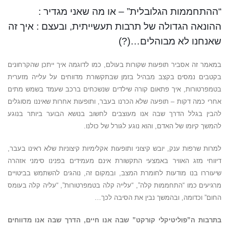
“ההתחממות הגלובלית” – או מה שאני מגדיר :
ההונאה הגדולה של תרבות תעשייתית, ובעצם : איך זה
שאנחנו לא מבוהלים…(?)
במאמר זה אסביר תופעות שקורות בעולם, כמו לדוגמה איך ייתכן שהקרחונים
בקטבים נמסים בקצב מבהיל בזמן שבתקשורת מדווחים על עלייה מזערית
בטמפרטורות, איך פתאום קורה שילדים שנשכחים ברכב שעמד בשמש מתים
אחרי כמה דקות – תופעה שלא הכרנו בעבר, ותופעות אחרות שאיננו מסוגלים
להבין בגלל הדרך שבה אנו מעוצבים לחשוב בנושא הבוער ביותר בנוגע
להמשך קיומו של האדם, והוא נוגע לגורל של כולנו.
למרות שרפות ענק, יובש קיצוני ותופעות אקלימיות קיצוניות שלא ראינו בעבר,
דיווחי מזג האוויר באמצעי התקשורת אינם מעמידים בפנינו סימני אזהרה
שיעוררו בנו מודעות לחומרת המצב, ובמקום זה, נוהגים להשתמש בביטויים
מרגיעים כמו “התחממות קלה”, “עלייה קלה בטמפרטורות”, “עליה קלה בעומס
החום” וכדומה, ובהמשך נבין את הסיבה לכך…
בתרבות ה”פוליטיקלי קורקט” שבה אנו חיים,
הדרך שבה אנו מדווחים