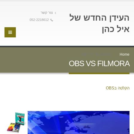
צור קשר
העידן החדש של
052-2218612
איל כהן
OBS VS FILMORA
Home
OBS VS FILMORA
הקלטה בOBS
נגן
וידאו