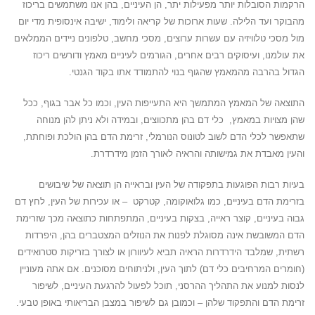
הרקמות הסובלות יותר מפעילות יתר, הן העיניים, בהן אנו משתמשים בריכוז
מהבוקר ועד הלילה. שעות ארוכות של קריאה ולימוד, ישיבה אינסופית מדי יום
מול מסכי טלוויזיה עם עשרות ערוצים, מסכי מחשב, טלפונים ניידים הממלאים
את עולמנו, ועיסוקים רבים אחרים, הגורמים לעיניים מאמץ ודורשים ריכוז
הגדול בהרבה מהמאמץ שהגוף בנוי להתמודד אתו בקוד הגנטי.
התוצאה של המאמץ המתמשך היא התעייפות העין, וכמו כל אבר בגוף, ככל
שהן מצויות במאמץ, כלי דם בהן מתכווצים, ובמידה ולא ניתן להן מנוחה
שתאפשר לכלי הדם לשוב לטונוס הנורמלי, זרימת הדם בהן הולכת ופוחתת,
והעין מאבדת את גמישותה והראיה לאורך הזמן מידרדרת.
בעיות רבות הפוגעות בתפקודה של העין ובראייה הן תוצאה של שיבושים
בזרימת הדם בעיניים, כמו גלואוקומה, קטרקט – או עכירות של העין, לחץ דם
גבוה בעיניים, קוצר ראייה, בצקות בעיניים, המתפתחות כתוצאה מכך שזרימת
הדם המשובשת אינה מסוגלת לפנות את הנוזלים המצטברים בהן, היפרדות
רשתית, שמלבד הידרדרות הראיה תביא לעיוורון או לצורך בזריקות סטרואידים
(חומרים המרחיבים כלי דם) לתוך העין, ולניתוחים מסוכנים. אם אתה מעוניין
לנסות למנוע את התהליך ההרסני, תוכל לפעול להרגעת העיניים, לשיפור
זרימת הדם והתפקוד שלהן – וכמובן גם לשיפור במצבן הבריאותי באופן טבעי.