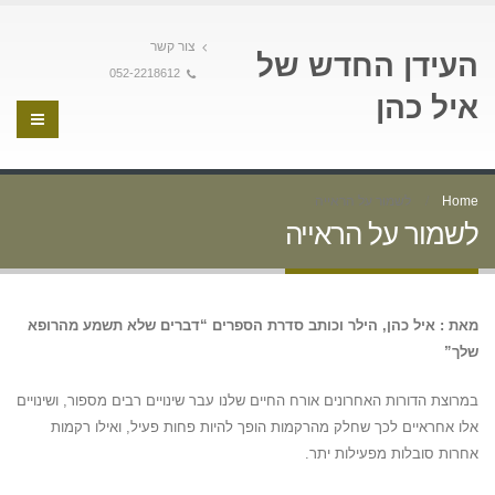
צור קשר
העידן החדש של
052-2218612
איל כהן
Home
לשמור על הראייה
לשמור על הראייה
מאת : איל כהן, הילר וכותב סדרת הספרים “דברים שלא תשמע מהרופא
שלך”
במרוצת הדורות האחרונים אורח החיים שלנו עבר שינויים רבים מספור, ושינויים
אלו אחראיים לכך שחלק מהרקמות הופך להיות פחות פעיל, ואילו רקמות
אחרות סובלות מפעילות יתר.