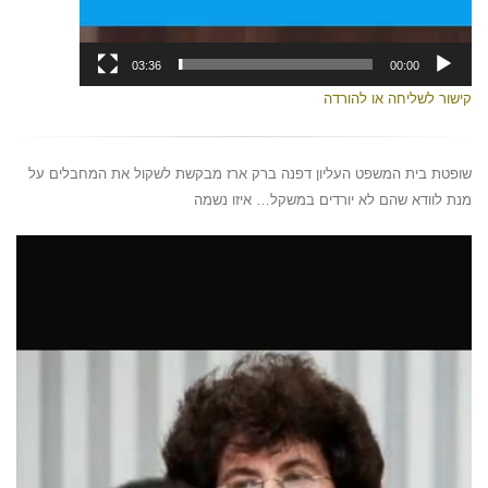
03:36
00:00
קישור לשליחה או להורדה
שופטת בית המשפט העליון דפנה ברק ארז מבקשת לשקול את המחבלים על
מנת לוודא שהם לא יורדים במשקל… איזו נשמה
נגן
וידאו