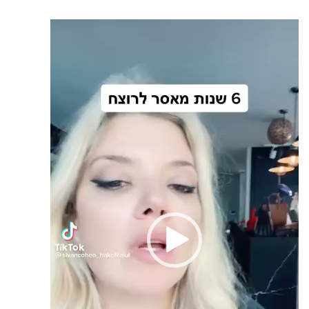
נגן
וידאו