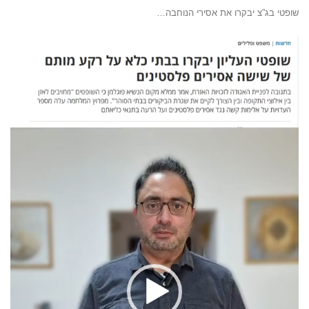
שופטי בג”צ יבקרו את אסירי הנוחבה…
נגן
וידאו