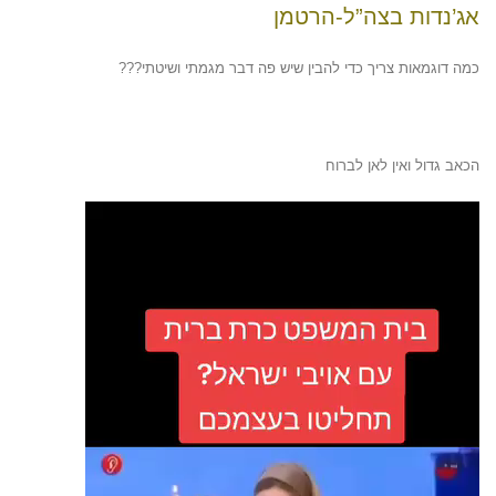
אג’נדות בצה”ל-הרטמן
כמה דוגמאות צריך כדי להבין שיש פה דבר מגמתי ושיטתי???
הכאב גדול ואין לאן לברוח
נגן
וידאו