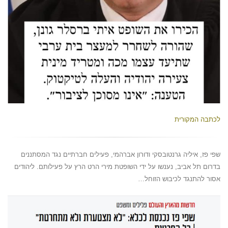
לכתבה המקורית
שפי פז, איליה גרנטובסקי ודורון אברהמי, פעילים חברתיים נגד המסתננים
בדרום תל אביב, נענשו על ידי השופטת מירי הרט הרץ על פעילותם. ליהודים
אסור להתנגד לכיבוש הזוחל…