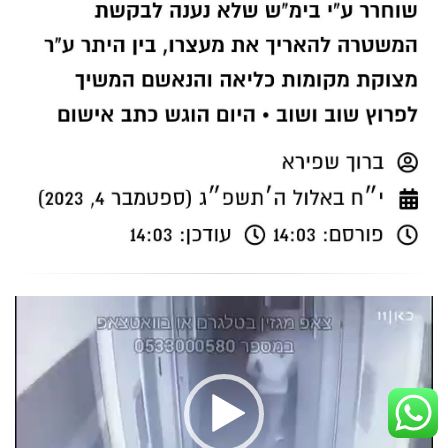
נגן
וידאו