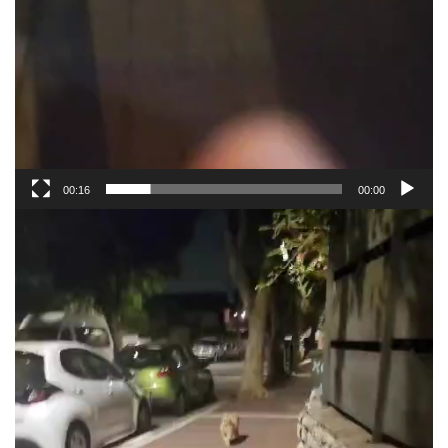
00:16
00:00
נגן
וידאו