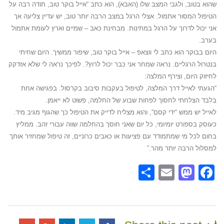
שהוא בטוב, ולגבי המצב שלו (האבא), הוא כתב “אייל בוקר טוב, תודה רבה על
הטיפול המסור אתמול. אצלי הרגל במצב הרבה יותר טוב, יש עדיין צליעה אך
אני יכול לדרוך על הרגל במתינות. מבחינת כאב – שמיים וארץ לעומת אתמול
בערב.
היום בבוקר הוא כתב לי ווצאפ – אייל בוקר טוב, שיפור ממשיך. היום שחיתי
בנטרול הרגליים. נראה שמחר אני כבר יכול לרוץ?. לפיכך נראה לי שלא אזדקק
לחיזוק היום, וצירף המלצה:
“הגעתי לאייל דרך המלצה, לטיפול בעקבות סיבוב בקרסול. בפגישה אחת
בלבד הצלחתי לחסוך לפחות שבוע של החלמה, פשוט לא ייאמן.
לאייל יש ממש “ידי קסם”, והוא מצליח לדייק את הטיפול כך שהגוף מגיב מיד.
כעוסק בספורט יומיומי, כל יום שאני חוסך בהחלמה שווה עבורי זהב. ממליץ
בחום לכל מי שמתמודד עם פציעות או כאבים כרוניים, זה טיפול שמחזיר אותך
למסלול הרבה יותר מהר.”
Share
Mastodon
Email
Facebook