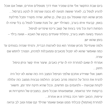
ביום שבת התקשר אלי אדם שמכיר אותי דרך מטופלים אחרים, ושאל אם אוכל
להגיע לטפל בו, לאחר שעשה תנועה לא נכונה שגרמה לו לנקע בקרסול…
מכיוון שהוא רצה שאטפל גם בבן שלו, בן שלוש, שהיה מקורר וסבל מדלקת
באוזן, קבעתי איתו בערב, כשהילד יישן, על מנת שאוכל לטפל בו בלי שיהיו לו
הסחות דעת וכל מיני בעיות של קשב וריכוז שיפריעו לטיפול.
הגעתי בשעה תשע בערב, טיפלתי שעתיים בנקע של האבא – ושעה בילד –
בזמן שהוא ישן.
ולמה שעתיים? מכיוון שמחר הוא טס לארצות הברית, ורציתי שנהיה בטוחים עד
כמה שאפשר שהוא לא יסבול מכאבים וממגבלות למיניהן, ויצטרך לחפש שם
עזרה.
אמרתי לו שאם למחרת יהיו לו עדיין כאבים, שיצור איתי קשר וניתן טיפול
חיזוק…
חשוב אולי שאיידע אתכם שלפני הטיפול המצב היה כזה שהוא לא יכול היה
להניח את הרגל על הרצפה מרוב כאבים. החלמה טבעית ממצב כזה עלולה
לקחת שבועות – ולפעמים גם חודשים, וככל שהיא תיקח יותר זמן, תישאר
ברקמות יותר טראומה, שמשמעותה שבכל פעם, במצבים של התקררות או
עייפות, הכאב יחזור ויכה במידה זו או אחרת…
למחרת (אתמול) קיבלתי ממנו ווצאפ שאומר שהילד קם שמח וטוב לב ונראה