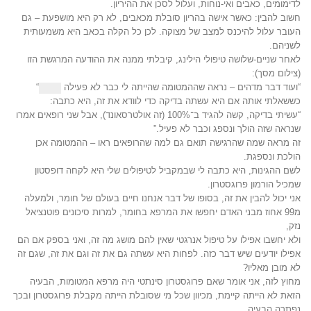
לדימומים, כאבים ואי-נוחות, ועלול לסכן את ההיריון.
חשוב להבין: כאשר אישה בהריון סובלת מכאבים, לא רק היא מושפעת – גם
העובר עלול להיכנס למצב של מצוקה. לכן כל הקלה בכאב היא משמעותית
לשניהם.
לאחר שניים-שלושה טיפולי הילינג, קיבלתי ממנה את ההודעה המרגשת הזו
(צילום מסך):
“ועוד דבר מדהים – נראה שההמטומה שהייתה לי כבר לא פעילה
“
כששאלתי אותה אם היא עשתה בדיקה כדי לוודא את זה, היא כתבה:
“עשיתי בדיקה, קשה להגיד ב־100% (זה אולטרסאונד), אבל שני רופאים אמרו
שנראה שזה הולך ונספג וכבר לא פעיל.”
זה מראה שמה שהרגישה תואם גם למה שהרופאים ראו – ההמטומה אכן
הולכת ונספגת.
לשם ההגינות, היא כתבה לי שבמקביל לטיפולים שלי היא לקחה דופסטון
שמכיל הורמון פרוגסטרון.
אני יכול להבין את זה, בסופו של דבר אנחנו חיים בעולם של חומר, ולמעלה
מ99 אחוז מבני האדם יחפשו את המרפא בחומר, למרות סיכונים פוטנציאל
נזק,
ולא יחשבו אפילו על טיפול אנרגטי שאין להם מושג מה זה, ואני בספק אם הם
אפילו יודעים שיש דבר כזה. לפחות היא עשתה גם את זה וגם את זה, שגם זה
לא מובן מאליו?
מחוץ לזה, אני אומר שאם פרוגסטרון סינתטי היה מרפא המטומות, הבעיה
הזאת לא הייתה קיימת, מכיוון שכל מי שסובלת הייתה מקבלת פרוגסטרון ובכך
נפתרה הבעיה.