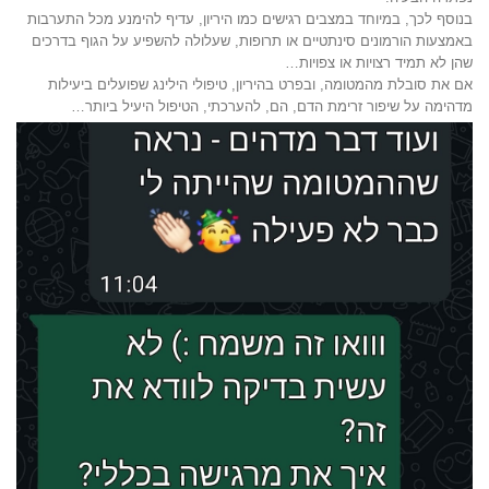
בנוסף לכך, במיוחד במצבים רגישים כמו היריון, עדיף להימנע מכל התערבות
באמצעות הורמונים סינתטיים או תרופות, שעלולה להשפיע על הגוף בדרכים
שהן לא תמיד רצויות או צפויות…
אם את סובלת מהמטומה, ובפרט בהיריון, טיפולי הילינג שפועלים ביעילות
מדהימה על שיפור זרימת הדם, הם, להערכתי, הטיפול היעיל ביותר…