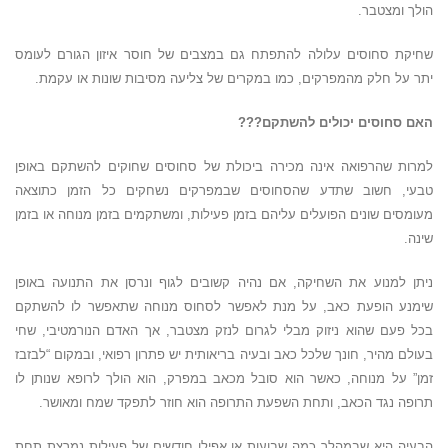
הולך ומצטבר.
שחיקת סחוסים עלולה להתפתח גם במצבים של חוסר איזון הגורם לעומס
יתר על חלק מהמפרקים, כמו במקרים של צליעה מסיבות שונות או עקמת.
האם סחוסים יכולים להשתקם???
למרות שהרפואה אינה מכירה ביכולת של סחוסים שחוקים להשתקם באופן
טבעי, חשוב שתדע שהסחוסים שבמפרקים נשחקים כל הזמן כתוצאה
מעומסים שונים הפועלים עליהם בזמן פעילות, ומשתקמים בזמן מנוחה או בזמן
שינה.
ניתן למנוע את השחיקה, אם נהיה קשובים לגוף ונרסן את התנועה באופן
שימנע הופעת כאב, על מנת לאפשר לסחוס מנוחה שתאפשר לו להשתקם
בכל פעם שהוא ניזוק מבלי לגרום לנזק מצטבר, אך האדם הנורמטיבי, שחי
בעולם מהיר, חונך שלכל כאב ובעיה בריאותית יש פתרון רפואי, ובמקום “לבזבז
זמן” על מנוחה, כאשר הוא סובל מכאב במפרק, הוא הולך לרופא שנותן לו
תרופה נגד הכאב, ותחת השפעת התרופה הוא חוזר לתפקד שמח ומאושר.
הבעיה היא שבמהלך כמה שבועות או אפילו חודשים של פעילות נמרצת תחת