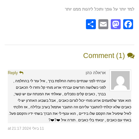
למד יותר על גופך ותוכל ליהנות ממנו יותר
Share
Mastodon
Email
Facebook
Comment (1)
אראלה כהן
Reply
עברתי לפני שנתיים ניתוח החלפת ברך , איל עזר לי בהחלמה ,
לפני כשלושה חודשים עברתי ארוע מוחי קל וחזרו לי הכאבים
בברך , כאבים קלים נסבלים , שאלתי את המנתח עם יש קשר,
הוא אמר שלפעמים ארוע מוחי יכול לגרום כאבים , אבל בשבוע האחרון יש לי
כאבים שלא יכולתי להתגבר עליהם וזה התגבר אתמול בערב ובלילה , אז הלכתי
לאיל שיפעיל את הקסם שלו בידיים , הוא עטף לי את הברך בשתי ידיו והקסם פעל.
באתי עם כאבים , יצאתי בלי כאבים . תודה איל ❤️?❤️?
11 ביולי 2024 at 21:17