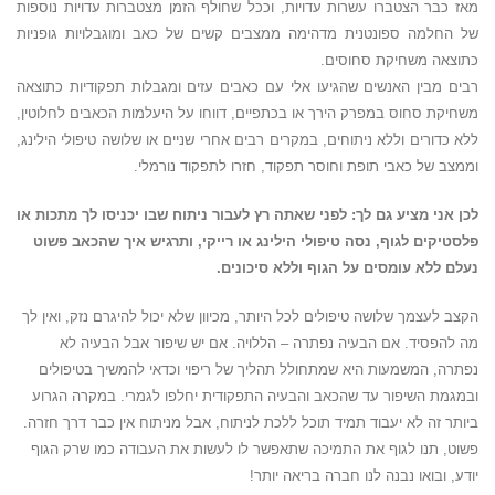
מאז כבר הצטברו עשרות עדויות, וככל שחולף הזמן מצטברות עדויות נוספות
של החלמה ספונטנית מדהימה ממצבים קשים של כאב ומוגבלויות גופניות
כתוצאה משחיקת סחוסים.
רבים מבין האנשים שהגיעו אלי עם כאבים עזים ומגבלות תפקודיות כתוצאה
משחיקת סחוס במפרק הירך או בכתפיים, דווחו על היעלמות הכאבים לחלוטין,
ללא כדורים וללא ניתוחים, במקרים רבים אחרי שניים או שלושה טיפולי הילינג,
וממצב של כאבי תופת וחוסר תפקוד, חזרו לתפקוד נורמלי.
לכן אני מציע גם לך: לפני שאתה רץ לעבור ניתוח שבו יכניסו לך מתכות או
פלסטיקים לגוף, נסה טיפולי הילינג או רייקי, ותרגיש איך שהכאב פשוט
נעלם
ללא עומסים על הגוף וללא סיכונים
.
הקצב לעצמך
שלושה טיפולים לכל היותר, מכיוון שלא יכול להיגרם נזק, ואין לך
מה להפסיד. אם הבעיה נפתרה – הללויה. אם יש שיפור אבל הבעיה לא
נפתרה, המשמעות היא שמתחולל תהליך של ריפוי וכדאי להמשיך בטיפולים
ובמגמת השיפור עד שהכאב והבעיה התפקודית יחלפו לגמרי. במקרה הגרוע
ביותר זה לא יעבוד תמיד תוכל ללכת לניתוח, אבל מניתוח אין כבר דרך חזרה.
פשוט, תנו לגוף את התמיכה שתאפשר לו לעשות את העבודה כמו שרק הגוף
יודע, ו
בואו נבנה לנו חברה בריאה יותר!