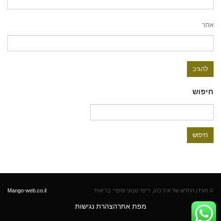
אתר
חיפוש
חיפוש:
© העידן החדש של איל כהן, ריפוי טבעי וספרי בריאות
Mango-web.co.il
מפת אתר
הצהרת נגישות