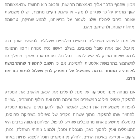
מכיוון שהגוף מדבר אליך באמצעות תחושות, והכאב הוא תחושה שבאמצעותה
הגוף מתריע על כך שנגרם לו נזק – או שהנזק הקיים מחמיר, ויש לו משמעות
עצומה ביחס ליכולת שלנו לשמור על בריאותנו, למנוע שחיקה, טראומה
ומחלות שונות, ולהשתקם מהם.
על מנת להימנע מטיפולים רפואיים פולשניים שעלולים להשאיר אותך נכה
ומוגבל, אם אתה סובל מכאבים, בשלב ראשון נסה מנוחה וריסון התנועה
לרמה שאותו מפרק לא יגיע לכאב בהליכה/ בעומס או במאמץ. מומלץ גם
להשתמש בתחבושת אלסטית לתמיכה, אם כי
חשוב להקפיד שהתחבושת
לא תהיה מתוחה ברמה שתפעיל על המפרק לחץ שעלול לפגוע בזרימת
הדם
.
אם מנוחה אינה מספיקה על מנת להעלים את הכאב ולהשיב את המפרק
לתפקוד, טיפולי הילינג המשפרים את זרימת הדם ואת חילוף החומרים, עשויים
להפחית משמעותית את הכאב, לאפשר לגוף לתקן נזקים שנגרמו למפרק
ולהחזיר אותו לתפקוד. מתוך עשרות מקרים של טיפולים בשחיקת סחוסים,
בלמעלה מתשעים אחוז מהסובלים שהגיעו לטיפול, הצלחנו (הכוונה ברבים היא
המטופלים ואני) לחסוך כאב, מוגבלות וסבל, ולמנוע ניתוחי השתלה, נכות,
שיקום – ופגיעה באיכות החיים. לחלק מן המקרים תוכל למצוא עדויות באתר