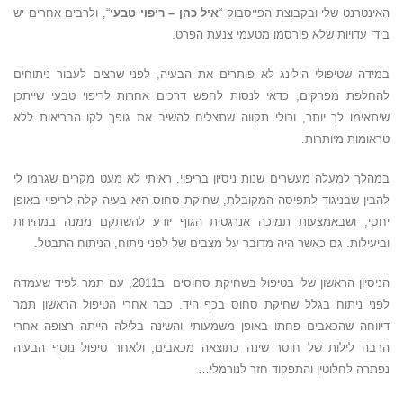
האינטרנט שלי ובקבוצת הפייסבוק “
איל כהן – ריפוי טבעי
“, ולרבים אחרים יש
בידי עדויות שלא פורסמו מטעמי צנעת הפרט.
במידה שטיפולי הילינג לא פותרים את הבעיה, לפני שרצים לעבור ניתוחים
להחלפת מפרקים, כדאי לנסות לחפש דרכים אחרות לריפוי טבעי שייתכן
שיתאימו לך יותר, וכולי תקווה שתצליח להשיב את גופך לקו הבריאות ללא
טראומות מיותרות.
במהלך למעלה מעשרים שנות ניסיון בריפוי, ראיתי לא מעט מקרים שגרמו לי
להבין שבניגוד לתפיסה המקובלת, שחיקת סחוס היא בעיה קלה לריפוי באופן
יחסי, ושבאמצעות תמיכה אנרגטית הגוף יודע להשתקם ממנה במהירות
וביעילות. גם כאשר היה מדובר על מצבים של לפני ניתוח, הניתוח התבטל.
הניסיון הראשון שלי בטיפול בשחיקת סחוסים ב2011, עם תמר לפיד שעמדה
לפני ניתוח בגלל שחיקת סחוס בכף היד. כבר אחרי הטיפול הראשון תמר
דיווחה שהכאבים פחתו באופן משמעותי והשינה בלילה הייתה רצופה אחרי
הרבה לילות של חוסר שינה כתוצאה מכאבים, ולאחר טיפול נוסף הבעיה
נפתרה לחלוטין והתפקוד חזר לנורמלי…