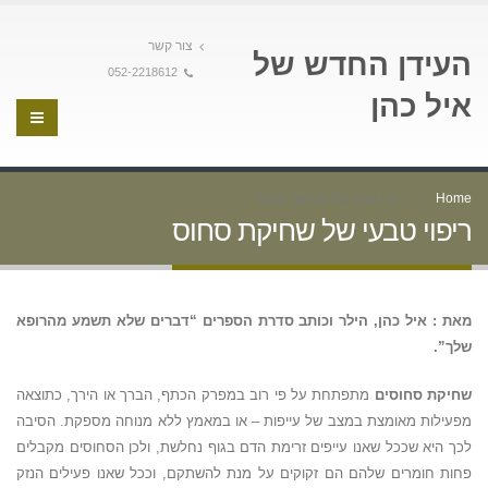
צור קשר
העידן החדש של
052-2218612
איל כהן
Home
ריפוי טבעי של שחיקת סחוס
ריפוי טבעי של שחיקת סחוס
מאת : איל כהן, הילר וכותב סדרת הספרים “דברים שלא תשמע מהרופא
שלך”.
שחיקת סחוסים
מתפתחת על פי רוב במפרק הכתף, הברך או הירך, כתוצאה
מפעילות מאומצת במצב של עייפות – או במאמץ ללא מנוחה מספקת. הסיבה
לכך היא שככל שאנו עייפים זרימת הדם בגוף נחלשת, ולכן הסחוסים מקבלים
פחות חומרים שלהם הם זקוקים על מנת להשתקם, וככל שאנו פעילים הנזק