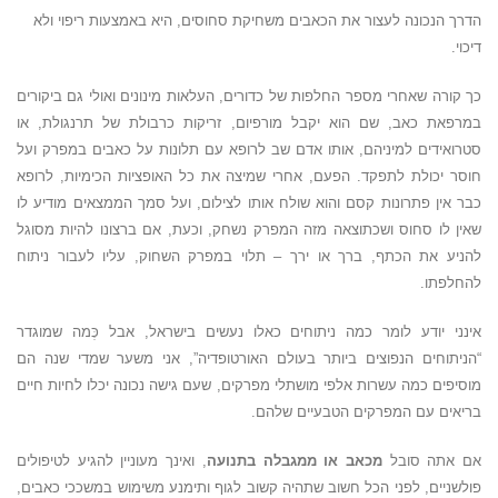
הדרך הנכונה לעצור את הכאבים משחיקת סחוסים, היא באמצעות ריפוי ולא
דיכוי.
כך קורה שאחרי מספר החלפות של כדורים, העלאות מינונים ואולי גם ביקורים
במרפאת כאב, שם הוא יקבל מורפיום, זריקות כרבולת של תרנגולת, או
סטרואידים למיניהם, אותו אדם שב לרופא עם תלונות על כאבים במפרק ועל
חוסר יכולת לתפקד. הפעם, אחרי שמיצה את כל האופציות הכימיות, לרופא
כבר אין פתרונות קסם והוא שולח אותו לצילום, ועל סמך הממצאים מודיע לו
שאין לו סחוס ושכתוצאה מזה המפרק נשחק, וכעת, אם ברצונו להיות מסוגל
להניע את הכתף, ברך או ירך – תלוי במפרק השחוק, עליו לעבור ניתוח
להחלפתו.
אינני יודע לומר כמה ניתוחים כאלו נעשים בישראל, אבל כְּמה שמוגדר
“הניתוחים הנפוצים ביותר בעולם האורטופדיה”, אני משער שמדי שנה הם
מוסיפים כמה עשרות אלפי מושתלי מפרקים, שעם גישה נכונה יכלו לחיות חיים
בריאים עם המפרקים הטבעיים שלהם.
אם אתה סובל
מכאב או ממגבלה בתנועה
, ואינך מעוניין להגיע לטיפולים
פולשניים, לפני הכל חשוב שתהיה קשוב לגוף ותימנע משימוש במשככי כאבים,