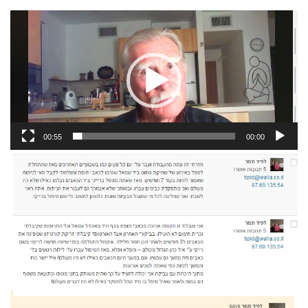
נגן
וידאו
00:55
00:00