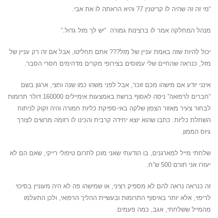
“מי זה זה שהיה לו קריטנין 7? והיא הראתה לו את אבי.
מנהל המחלקה אמר לו ברצינות גמורה “יש לך מזל גדול.”
יכול להיות שזה באמת עניין של מזל??? אתם תחליטו, אבל אם זה רק עניין של
מזל, כנראה שהחיים שלי עמוסים בצירופי מקרים מדהימים חסרי הסבר.
אינני יודע אם מישהו מכם זוכר, אבל לפני משהו כמו שנה וחצי, ארגון בשם
“חברים לרפואה” ניסה לאסוף ברשת באמצעות אימיילים 160000 דולר תרומות
לבחור צעיר מאזור הצפון שלקה באי-ספיקת כליות חמורה והיה זקוק לניתוח
השתלת כליות. כתבו שהוא יוצא יחידה קרבית והכינו לו רזומה מרשים לצורך
גיוס הממון.
שלחתי מייל למארגנים, בו הודעתי שאני מוכן לתרום טיפולי רייקי, שאם הם לא
יעזרו אני תורם 500 ש”ח.
זה כנראה נראה להם לא מספיק רציני, או שמישהו פה לא היה מעוניין בסיכוי
לריפוי, אלא יותר באיסוף התרומות ובעשיית ההליך הרפואי, ולכן התעלמו
מהמייל ששלחתי, אגב, כמה פעמים.