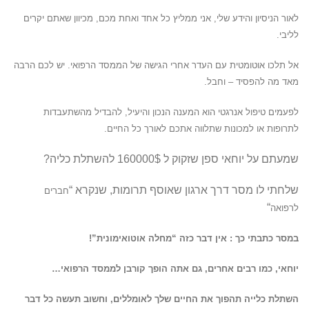
לאור הניסיון והידע שלי, אני ממליץ כל אחד ואחת מכם, מכיוון שאתם יקרים
לליבי.
אל תלכו אוטומטית עם העדר אחרי הגישה של הממסד הרפואי. יש לכם הרבה
מאד מה להפסיד – וחבל.
לפעמים טיפול אנרגטי הוא המענה הנכון והיעיל, להבדיל מהשתעבדות
לתרופות או למכונות שתלווה אתכם לאורך כל החיים.
שמעתם על יוחאי ספן שזקוק ל 160000$ להשתלת כליה?
שלחתי לו מסר דרך ארגון שאוסף תרומות, שנקרא “
חברים
“
לרפואה
במסר כתבתי כך : אין דבר כזה “מחלה אוטואימונית”!
יוחאי,
כמו רבים אחרים,
גם אתה הופך קורבן לממסד הרפואי…
השתלת כלייה תהפוך את החיים שלך לאומללים, וחשוב תעשה כל דבר