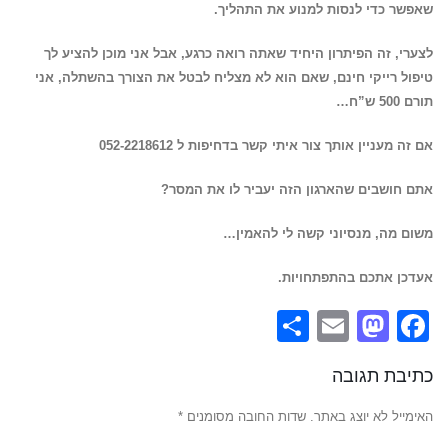
שאפשר כדי לנסות למנוע את התהליך.
לצערי, זה הפיתרון היחיד שאתה רואה כרגע, אבל אני מוכן להציע לך
טיפול רייקי חינם, שאם הוא לא מצליח לבטל את הצורך בהשתלה, אני
תורם 500 ש”ח…
אם זה מעניין אותך צור איתי קשר בדחיפות ל 052-2218612
אתם חושבים שהארגון הזה יעביר לו את המסר?
משום מה, מנסיוני קשה לי להאמין…
אעדכן אתכם בהתפתחויות.
Share
Mastodon
Email
Facebook
כתיבת תגובה
האימייל לא יוצג באתר.
שדות החובה מסומנים
*