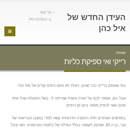
צור קשר
העידן החדש של
052-2218612
איל כהן
Home
רייקי ואי ספיקת כליות
רייקי ואי ספיקת כליות
כמי שעוסק ברייקי כבר שנים, ראיתי לא מעט ניסים קורים אל מול עיניי.
אבל כאן, אספר לכם על חווייה אישית שהייתה לי, בשל התועלת שכל אחד
מכם עשוי להפיק ממנה ביום מן הימים.
בחודשים האחרים חלה החמרה הדרגתית קשה למדי במצבו הבריאותי של
אבי, בן ה 83, שנזקק לקטטר בגלל הגדלה של בלוטת הערמונית. הוא קיבל