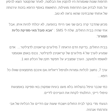
תרופות שונות שאמורות היו להקטין את הבלוטה, לאחר שהקטטר הוצא לניסיון
על מנת לבדוק אם התרופות מועילות, התאשפז באסף הרופא בזכות עירנותה
של אחותי שהבחינה שהוא נראה לא טוב.
מכיוון שהדבר קרה ביום שני ואני הייתי בהופעה, לא יכולתי להיות איתו, אבל
אחי שהיה בבית החולים, שלח לי SMS : “
אבא סובל מאי-ספיקת כליות
חמורה
“.
בבית החולים, בדיקת הדם הראתה 7 מיליגרם קריאטינין לדציליטר… אדם
שמגיע לערך של 4 מיליגרם של קריאטינין לדציליטר, נכנס באופן אוטומטי
לאשפוז ולמעקב. הערך שמצביע על תפקוד תקין של הכליון הוא 1.
ערך 7, נחשב לכליות גמורות ולטיפול דיאליזה.אם אינכם מתמצאים שאלו כל
רופא…
כמי שכבר טיפל בהצלחה בלא מעט בעיות שמקורן באי-ספיקה באמצעות
טיפולי רייקי, החלטתי לקחת את העניינים לידיים.
הגעתי מדי בוקר לבית החולים וישבתי שעות עם הידיים על הכליות של אבי
והזרמתי אנרגיה.