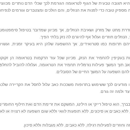
היא תגובה טבעית של הגוף לטראומה הגורמת לכך שכלי הדם נותרים מכווצי
ה מספיק טובה כדי לפנות את הנוזלים, והם הולכים ומצטברים וגורמים לנפיחו
רת מחט של מזרק ושאיבת הנוזלים, אך מכיוון שמדובר בטיפול סימפטומטי
הנוזלים חוזרים ועלול אף להיגרם לה נזק בלתי הפיך.
ם תרופות כמו סטרואידים, אך ההשפעה שלהן היא בעיקר זמנית, ועשויו
ת בעקיפין להחמיר את הנזק, מכיוון שכל עוד הרקמות בטראומה הן זקוקו
 תוך המשך פעילות נורמלית תחמיר את הטראומה, ועלולה להוביל להחלפ
 להם השפעה על המשך החיים של הסובלים.
 מודעים לכך ששימוש בתרופות משככות כאב עלול לחסל את הקריירה שלכם
יצד ולמה זה גורם.
בברך, הוא טיפול רייקי או הילינג, המשקם את זרימת הדם ואת חילוף החומרים
ללא כאבים או סיכונים, ללא תופעות לוואי וללא שום השפעה לא רצויה או לא
 וחוזרים לפעילות רגילה, ללא כאבים, ללא מגבלות וללא סיכון.