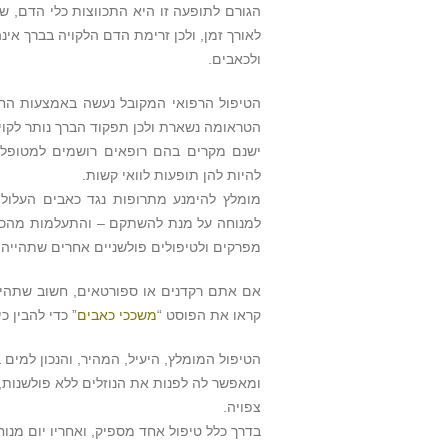
הגורם לתופעה זו היא התכווצות כלי הדם, ש
לאורך זמן, ולכן זרימת הדם הלקויה בברך אינ
ולכאבים.
הטיפול הרפואי המקובל נעשה באמצעות החד
הטראומה נשארת ולכן תפקוד הברך נותר לקוי, 
ישנם מקרים בהם רופאים רושמים למטופליה
להיות להן תופעות לוואי קשות.
מומלץ להימנע מתרופות נגד כאבים העלולו
למנוחה על מנת להשתקם – והתעלמות מהכאב
מפרקים ולטיפולים פולשניים אחרים שתהייה
אם אתם רקדנים או ספורטאים, חשוב שתהיו
קראו את הפוסט “
משככי כאבים
” כדי להבין כ
הטיפול המומלץ, היעיל, המהיר, והנכון למים 
ומאפשר לה לפנות את הנוזלים ללא פולשנות, 
צפויה.
בדרך כלל טיפול אחד מספיק, ואחריו יום מנוחה