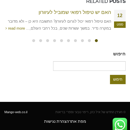
RELATED
POSTS
האם יש טיפול רפואי שמוביל לעיוורון
12
האם טיפול רפואי יכול לגרום לעיוורון? התשובה היא כן – ולא מדובר
ספט
במקרה נדיר. במשך עשרות שנים, בכל רחבי העולם,...
read more
חיפוש
חיפוש:
© העידן החדש של איל כהן, ריפוי טבעי וספרי בריאות
Mango-web.co.il
מפת אתר
הצהרת נגישות