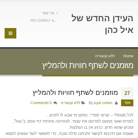
צור קשר
העידן החדש של
052-2218612
איל כהן
Home
ללא קטגוריה
מוזמנים לשתף חוויות ולהמליץ
מוזמנים לשתף חוויות ולהמליץ
מוזמנים לשתף חוויות ולהמליץ
27
אפר
By
eyal cohen
ללא קטגוריה
0 Comments
לכל מטופלי – קוראי ספריי, וסתם מי שבא לו לפרגן…
למרות שאני ממעט לפרסם את עצמי, לאחרונה פתחתי דף עסקי ב”גוגל”,
ומכיוון שהוא חדש, כרגע אין בו המלצות.
אשמח אם תיכנסו לקישור ותכתבו מילה טובה, כדי לאפשר לעוד אנשים למצוא