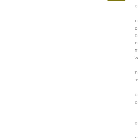
ו
ת
ם
ם
ת
ה
ל
ת
ד
ם
ם
ס
ת