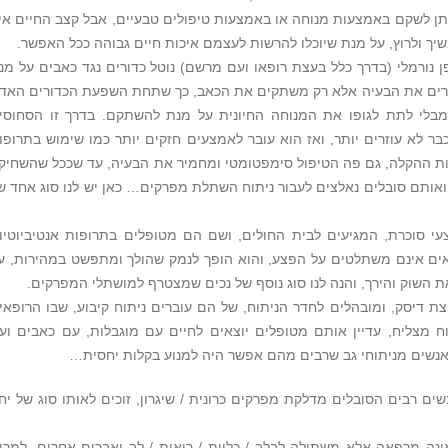
תן לשקם באמצעות מנוחה או באמצעות טיפולים טבעיים, אבל קצב החיים אינ
 ולרוץ, על מנת שיוכלו להרשות לעצמם איכות חיים גבוהה ככל האפשר.
נורמלי (בדרך כלל בעצת רופאו ועם מרשם) נוטל כדורים נגד כאבים על מנ
תרים את הבעיה אלא רק משתקים את הכאב, כך שתחת השפעת הכדורים האד
מבלי לתת לגופו את המנוחה החיונית על מנת להשתקם. בדרך זו הסחוסי
 לא עוזרים יותר, ואז הוא עובר לאמצעים חזקים יותר כמו שימוש בתרופו
למרות ההקלה, גם פה הטיפול סימפטומטי ומחמיר את הבעיה, עד שככל שהשחיק
 ואותם סובלים נאלצים לעבור ניתוח השתלת מפרקים… כאן יש לנו סוג אחד ש
י סוכרת, המגיעים לבית החולים, ושם הם מטופלים בתרופות אנטיביוטיו
פאים אינם משתלטים על הפצע, והוא הופך לנמק שהולך ומתפשט במהירות, ע
ת השוק והירך, והנה לנו סוג נוסף של נכים שמצטרף למושתלי המפרקים.
ת דיסק, ומובהלים לחדר הניתוח, של הם עוברים ניתוח קיבוע, שבו הרופאי
ח מצליח, עדיין אותם מטופלים יוצאים לחיים עם מוגבלות, עם כאבים וע
 אנשים מניתוחי גב שרבים מהם אפשר היה למנוע בקלות יחסית…
ם רבים הסובלים מדלקת מפרקים כרונית / שיגרון, זוכים לאותו סוג של יח
נה מרפאה אלא משתילה לבלב / כליות / ריאות / לב ואברים אחרים, למרו