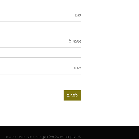
שם
אימייל
אתר
© העידן החדש של איל כהן, ריפוי טבעי וספרי בריאות