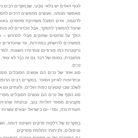
לגוף האדם יש בלאי טבעי, שבמקרים רבים ני
מאפשר מנוחה, ואנשים מחפשים דרכים להמשיך
לדוגמה, אדם הסובל משחיקת סחוסים, באופן 
שיוכל להמשיך לתפקד, אבל הכדורים לא פו
הולך על סחוסים שחוקים מבלי להרגיש – ו
ממשיכים להישחק במהירות, עד שהכדורים כבר
נרקוטיות כמו מורפיום ונגזרותיו השונות. 
מתגברת, בסופו של דבר גם זה כבר לא עוזר,
נכים.
סוג אחר של נכים הם אנשים הסובלים מפצע
ובתרופות לאיזון הסוכר. במקרים רבים הרו
לשלב שבו קוטעים כפות רגליים, ולעתים גם א
סוג נוסף של נכים הם אנשים הסובלים מפריצ
מקבעים מספר חוליות בגב, ובהנחה שהניתו
תעודת נכה, ומדי יום בישראל יוצאים עשרות
במקרים של דלקות פרקים השיטה דומה, ואנשי
וטיפולים, ולניתוחי החלפת מפרקים.
גם במקרים של אי-ספיקת אברים הרפואה אי