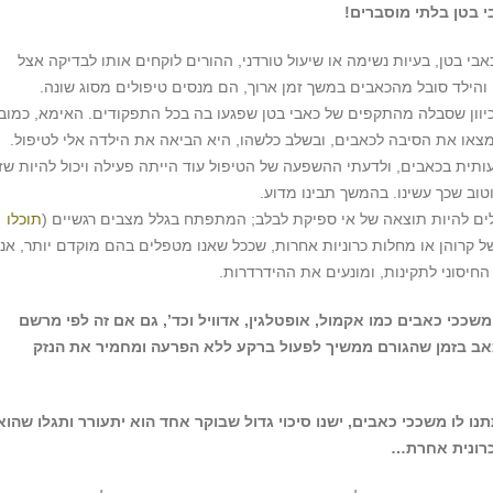
 בטן בלתי מוסברים!
אבי בטן, בעיות נשימה או שיעול טורדני, ההורים לוקחים אותו לבדיקה אצל
ן והילד סובל מהכאבים במשך זמן ארוך, הם מנסים טיפולים מסוג שונה.
יוון שסבלה מהתקפים של כאבי בטן שפגעו בה בכל התפקודים. האימא, כמובן
מצאו את הסיבה לכאבים, ובשלב כלשהו, היא הביאה את הילדה אלי לטיפול.
תית בכאבים, ולדעתי ההשפעה של הטיפול עוד הייתה פעילה ויכול להיות שז
וטוב שכך עשינו. בהמשך תבינו מדוע.
ים להיות תוצאה של אי ספיקת לבלב; המתפתח בגלל מצבים רגשיים (
תוכלו
ל קרוהן או מחלות כרוניות אחרות, שככל שאנו מטפלים בהם מוקדם יותר, אנו
חיסוני לתקינות, ומונעים את ההידרדרות.
שככי כאבים כמו אקמול, אופטלגין, אדוויל וכד’, גם אם זה לפי מרשם
כאב בזמן שהגורם ממשיך לפעול ברקע ללא הפרעה ומחמיר את הנזק
ו לו משככי כאבים, ישנו סיכוי גדול שבוקר אחד הוא יתעורר ותגלו שהוא
 כרונית אחרת…