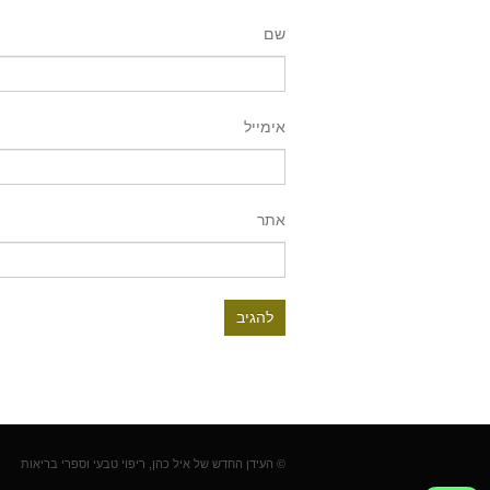
שם
אימייל
אתר
© העידן החדש של איל כהן, ריפוי טבעי וספרי בריאות