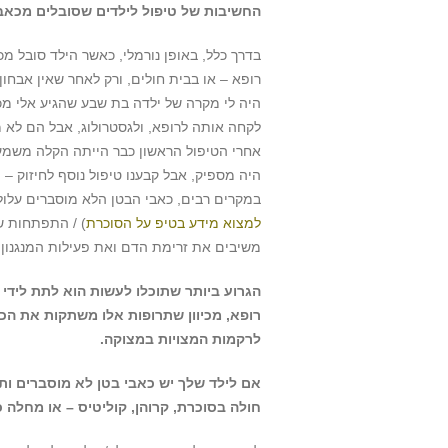
החשיבות של טיפול לילדים שסובלים מכאבי
בדרך כלל, באופן נורמלי, כאשר הילד סובל מכ
רופא – או בבית חולים, ורק לאחר שאין אבחו
היה לי מקרה של ילדה בת שבע שהגיע אלי מכ
לקחה אותה לרופא, ולגסטרולוג, אבל הם לא 
אחרי הטיפול הראשון כבר הייתה הקלה משמעו
היה מספיק, אבל קבענו טיפול נוסף לחיזוק – 
במקרים רבים, כאבי הבטן הלא מוסברים עלול
למצוא מידע בטיפ על הסוכרת
) / התפתחות ש
משיבים את זרימת הדם ואת פעילות המנגנון ה
הגרוע ביותר שתוכלו לעשות הוא לתת לידי מ
רופא, מכיוון שתרופות אלו משתקות את ה
לרקמות המצויות במצוקה.
אם לילד שלך יש כאבי בטן לא מוסברים ותתנ
חולה בסוכרת, קרוהן, קוליטיס – או מחלה