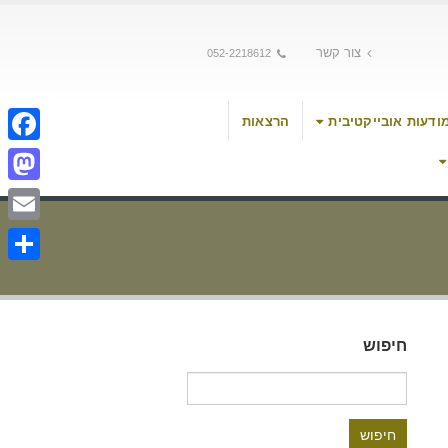
צור קשר
052-2218612
ודעות אובייקטיבית
הרצאות
cebook
stodon
Email
Share
חיפוש
חיפוש: