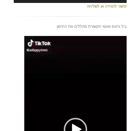
קישור להורדה או לשליחה
ביל גייטס ואנשי תקשורת מהללים את החיסון
נגן
וידאו