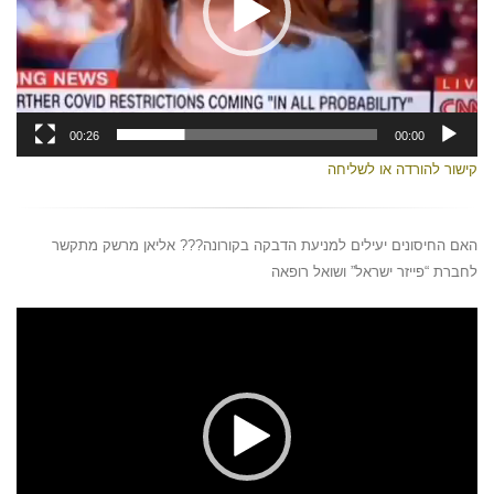
00:26
00:00
קישור להורדה או לשליחה
האם החיסונים יעילים למניעת הדבקה בקורונה??? אליאן מרשק מתקשר
לחברת “פייזר ישראל” ושואל רופאה
נגן
וידאו