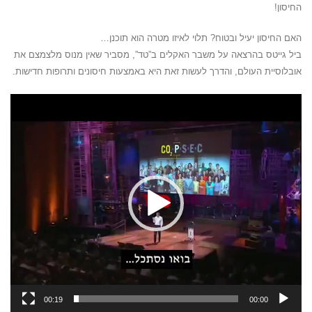
החיסון!
האם החיסון יעיל ובטוח? תלוי לאיזו מטרה הוא תוכנן…
ביל גייטס בהרצאה על משבר האקלים ב”טד”, מסביר שאין מנוס מלצמצם את
אובלוסיית העולם, והדרך לעשות זאת היא באמצעות חיסונים ותרופות חדישות.
נגן
וידאו
00:19
00:00