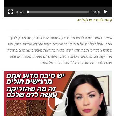
06:46
00:00
קישור להורדה או לשליחה
אנשים באמת רוצים לדעת מה מוזרק למחזור הדם שלהם, מה מוזרק לתוך
גופם, אבל העלונים של ה”חיסונים” נשארים ריקים והמידע עליהם חסר, סטו
פיטרס מספר כי תיבת הדואר שלו מלאה בהודעות מאנשים שמלאים בחרטה
מהזריקה, הם מרגישים עייפים, חלשים, מעורפלים נפשית, מסוחררים והוא
מנסה לברר מה הזריקות הללו עושות לדם של אנשים
נגן
וידאו