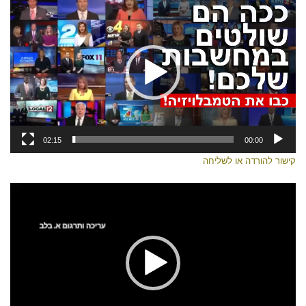
וידאו
02:15
00:00
קישור להורדה או לשליחה
נגן
וידאו