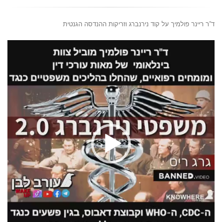
ד”ר ריינר פולמיך על קוד נירנברג וזריקות ההנדסה הגנטית
נגן
וידאו