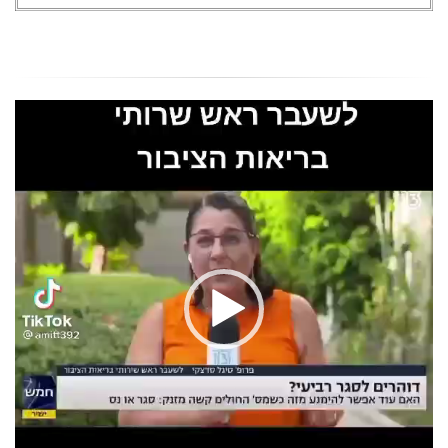
נגן
וידאו