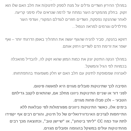
במהלך ההיריון השדיים גדלים על מנת לספק לתינוק/ת את חלב האם שלו הוא
זקוק. בחלק מהמקרים העור נמתח עד לרמה שנראים עליו סימני קריעה.
לאחר שההנקה נפסקת, השדיים חוזרים לגודלם המקורי, ועודפי העור
מידלדלים וגורמים למראה הנפול…
דווקא בהנקה, סביר להניח שהגוף יעשה את התהליך באופן הדרגתי יותר – ואף
ישפר את זרימת הדם לשדיים ויחזק אותם.
במהלך הנקה התינוק יונק את כמות המזון שהוא זקוק לה, להבדיל מהאכלה
בכמויות לפי הגיל והמשקל.
לאנרגיה שמסופקת לתינוק עם חלב האם יש חלק משמעותי בהתפתחותו.
הסיבה לכך שתינוקות סובלים מגזים היא למעשה פיטום.
לפני דור או שניים התינוקות ניזונו מחלב אם, שהתאים לקצב גדילתם
הטבעי – ולכן סבלו פחות מגזים.
בימים אלו, כאשר התינוקות ניזונים מפורמולות לפי טבלאות ללא
התייחסות לצרכים האינדווידואליים של כל תינוק, והורים רבים אף יקפידו
לתת עוד כמה CC “ליתר ביטחון”, או “שיישן טוב”, וכתוצאה מכך רבים
מהתינוקות עולים במשקל בהגזמה וסובלים מגזים.