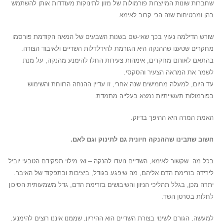
שחברות שונות המייצרות פורמולות של מזון לתינוקות מעודדות אותן להשתמש
בהן ומבטיחות שזה הכי קרוב לאימא.
שורש הדילמה נעוץ בכך שאי-שם בשנות השבעים של המאה הקודמת פורסמו
מחקרים שטענו שההנקה היא הגורמת להידלדלות השדיים ולאיבוד הצורה.
בהתאם לאותם מחקרים, אימהות צעירות החלו להימנע מהנקה, על מנת
לשמר את המראה הצעיר והסקסי.
עד היום, למעלה מחמישים שנה אחרי, זו עדיין ההנחה הרווחת והשימוש
בפורמולות תעשייתיות נמצא בעלייה מתמדת.
האמת המרה היא ההיפך בדיוק.
חשוב שתבינו שההנקה חיונית גם לתינוק וגם לאם.
בכל מה שקשור לאימא, השדיים נועדו להנקה – ואי מילוי תפקידם הטבעי יוביל
לירידה בזרימת הדם אליהם, מה שיפגע בגודל, ביציבות ובתפקוד של האיבר.
יתרה מכן, בגלל תהליכי הניוון והשיבושים בזרימת הדם, גדל משמעותית הסיכון
לחלות בסרטן השד.
למעשה, הגורם לשינוי בצורת השדיים הוא ההיריון, שממנו איננו רוצים להימנע.