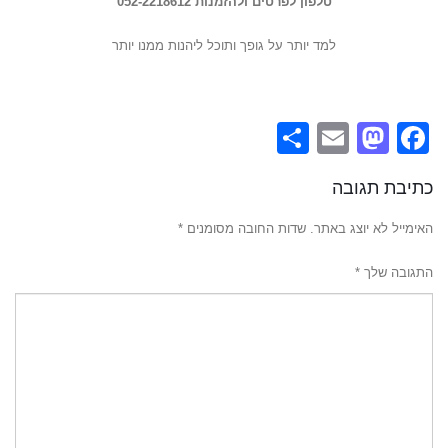
טלפון
לפרטים ולהזמנות 052-2218612
למד יותר על גופך ותוכל ליהנות ממנו יותר
Share
Mastodon
Email
Facebook
כתיבת תגובה
האימייל לא יוצג באתר.
שדות החובה מסומנים
*
התגובה שלך
*