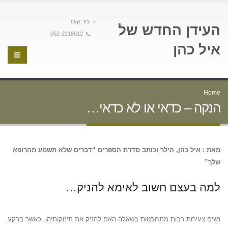
צור קשר
העידן החדש של
052-2218612
איל כהן
Home
הנקה – כדאי או לא כדאי…
הנקה – כדאי או לא כדאי…
מאת : איל כהן, הילר וכותב סדרת הספרים “דברים שלא תשמע מהרופא
שלך”
למה בעצם חשוב לאימא להניק…
נשים צעירות רבות מתחבטות בשאלה האם להניק את תינוקותיהן, כאשר ברקע