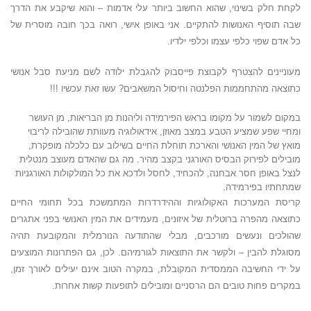
לקחת חלק בשינוי, שהוא החשוב ביותר עלי אדמות – והוא שיקבע את הדרך
שבה תוסיף האנושות להתקיים. אני באופן אישי, רואה בכך חובה מוסרית של
כל אדם שפוי כלפי עצמו וכלפי ילדיו.
מעוניינים להצטרף לקבוצת פייסבוק להגבלת ילודה לשם מניעת סבל אנושי
כתוצאה מהתחממות הפלנטה וחיסול המשאבים? עשו זאת עכשיו !!!
במקום לשמור על מקומו בראש הפירמידה וליהנות מן הבריאות, מן העושר
ומחיי שפע שמציע הטבע במצב מאוזן, אידאולוגיה מעוותת שהובילה לריבוי
מואץ של המין האנושי והארכת תוחלת החיים בשילוב עם כלכלה מופקרת,
מובילים לפירוק הבסיס האורגני בקצב מהיר. מה גם שהאדם מעוצב מנטלית
לנצל באופן חסר אבחנה, להכחיד, לחסל ולדכא את כל המולקולות האורגניות
שמתחתיו בפירמידה.
קריסת המערכות האקולוגיות וההידרדרות המתמשכת בכל תחומי החיים
כתוצאה מהפרה ברוטלית של איזונים, מעמידים את המין האנושי בפני אתגרים
שהולכים ונעשים מורכבים, מבלי שהתודעה הנורמלית והמקובעת תהיה
מסוגלת להבין – ולקשר את התוצאות לגורמיהם. לכן, גם הפתרונות המוצעים
על ידי החשיבה הממסדית המקובלת, במקרה הטוב אינם יעילים לאורך זמן,
במקרים פחות טובים הם הרסניים ומובילים לתופעות קשות אחרות.