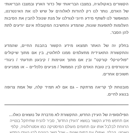
הקשורים באקולוגיה, במצבו הבריאותי של כדור הארץ ובמצבו הבריאותי
של האדם, נותר לנו רק להודות לאלוהים על שיש לנו את האינטרנט,
המאפשר לנו לשתף מידע חיוני לגורלנו על מנת שנוכל להבין את הסיבות
העלומות לתופעות שונות, שהמדע והחשיבה המקובלת אינם יודעים לתת
להן הסבר.
בחלק זה של האתר תמצאו מידע הקשור בהבנת החיים, שהמדע
והתקשורת התאגידית
מתעלמים ממנו לחלוטין
, בין אם מתוך שיקולים
“
פוליטיקלי קורקט
” ובין אם מתוך אטימות / קיבעון תודעתי / ניגודי
אינטרסים בין טובת האדם לבין הממשל / מניעים כלכליים – או ממניעים
חשוכים אחרים.
מובטחת לך קריאה מרתקת – גם אם לא תמיד קלה, של אמת צרופה
בנוגע לחיים.
הפילוסופיה של העידן החדש, התקשורת לא מדברת על נושאים כאלו…
אם תחפש מידע הקשור בנושא “העידן החדש”, סביר להניח שתיתקל בנטייה
הרווחת לבלבל אותו עם תחומים מעולם המיסטיקה כמו אסטרולוגיה, קלפי
טארוט, קבלה, ואפילו עם דתות שונות – שכל קשר ביניהם לבין העידן החדש