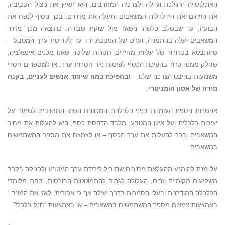
האוכלוסייה ההולכת וגדלה ולצרכיה המתרבים, היא תאיץ את ניצול הסביבה,
את הזיהום ואת הידלדלות המשאבים ותעלה את מחירם. בכך נוסיף לנפח את
הבועה, עד שבשלב כלשהו נישאר מול שוקת שבורה. כתוצאה מכך מחיר
המשאבים יעלה בהתמדה, וערכו של המטבע ירד עד לקריסת ערך המטבע –
שתתבטא בסחרור של עליות מחירים חסרות שליטה שאנו מכנים אינפלציה,
שחלק ממנה כרוך בהפיכת הכסף לפיסות נייר חסרות ערך, או למספרים חסרי
משמעות בהיבט הצרכני שלנו –
ובהפיכת במה שיותר אנשים לעניים, בקנה
מידה של אסון הומניטרי
.
אפשרות נוספת העומדת בפני כלכלנים המכוונים השוק המחויבים לשמור על
יציבות כלכלית ועל איזון המטבע, מלבד הדפסת כסף, היא להעלות את מחיר
המשאבים ובכך להעלות את ערך הכסף – או לצמצם את מספר המשתמשים
במשאבים.
על מנת להימנע מהעלאת מחירים שתוביל לירידת ערך המטבע ולפניקה בקרב
משקיעים מקומיים וזרים, העלולה לגרום להתמוטטות הבורסות, בחרו מלומדי
הכלכלה המודרנית ובעלי הסמכות בדרך יעילה אף כי אכזרית, לאזן את המצב :
באמצעות צמצום מספר המשתמשים במשאבים – או באמצעות “חנק כלכלי”.