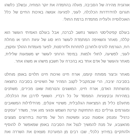
אורגנית מהירה של הסביבה, מעלה בהתמדה את יוקר המחיה, ובשלב כלשהו
תגרום להידרדרות הכלכלה, לעוני, לפגיעה אנושה באיכות החיים של כלל
האוכלוסייה ולעלייה מתמדת ברמת החולי.
בעולם קפיטליסטי העושר נחשב לברכה, אבל בעולם האמיתי העושר הוא
קללה, מאחר והשאיפה המתמדת לעושר היא סוג של עיוות רוחני או מחלת
רוח, הגורמת להרס ולחורבן לתחרות ולדורסנות, לפער מעמדות ההולך ומקצין,
לעוני, לפשיעה, לחולי ולמוות. במימד הרוחני לעושר יש משמעות שלילית,
מאחר והעושר של אדם אחד בא בהכרח על חשבון מישהו או משהו אחר.
מאחר וכיצור מפותח קיומנו, אורח חיינו ואיכות חיינו תלויים באופן מוחלט
בסביבה יציבה, הרי שבמקביל לקצב המהיר של השינויים בסביבה כתוצאה
מהשחתת האדם, אורח חיינו, המושגים והנורמות שאנו מכירים, משתנים
במהירות ובקיצוניות. הממסד על כל רבדיו, השואף לדרבן את הכלכלה,
מתעלם כליל מן המציאות הגלובלית, משינויי אקלים, מהידלדלות המשאבים
ומגורמים גורליים כמו התחזקות קרינת השמש ופגעי מזג אויר, משדר “עסקים
כרגיל” ומנמק אסונות טבע ופשיטות רגל של מדינות בתירוצים מצוצים
מהאצבע, על מנת להמשיך לנצל את הסביבה באופן שמאפשר לו להוסיף
ולהתקיים במירוץ כלכלי, שבו רבים מן המערכת מוצאים את השררה ואת