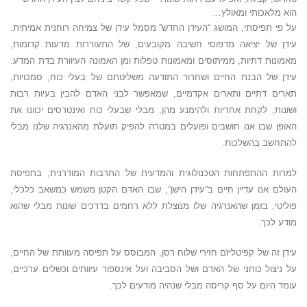
הוא מלאכותי ומאולץ…
על פי תפיסתי, המושג “העידן החדש” מסמל עידן של צמיחה רוחנית אמיתית.
עידן של יציאה מדפוסי חשיבה מקובעים, של התעוררות מדעות קדומות,
מאמונות דתיות, ממיתוסים ומאמונות טפלות ומן האמונה העיוורת בדת המדע.
עידן של הבנת החיים ושחרור התודעה משליטתם של בעלי כוח, סמכויות,
תארים דתיים ותארים אקדמיים, שמאפשר לבני האדם להבין בעיות רבות
ושונות, לקחת אחריות ולהימנע מהן, מבלי שבעלי כוח ואינטרסים יכוונו את
האופן שבו אנו חושבים ופועלים במטרה להפיק תועלת מהאנרגיה שלנו מבלי
להתחשב בהשלכות.
למרות ההתפתחות הטכנולוגית והמדעית של התרבות המודרנית, בתפיסת
העולם אנו עדיין חיים ב”עידן הישן”, שבו האדם הקטן משמש כמשאב כלכלי,
פוליטי, בזמן שהאנרגיה שלו מנוצלת ללא רחמים בדרכים שונות מבלי שהוא
מודע לכך.
עידן זה של קפיטליזם חזירי שלוח רסן, המבוסס על תפיסה מעוותת של החיים,
על ניצול כוחני של האדם ושל הסביבה ועל אינספור עיוותים וכשלים ערכיים,
עומד היום על סף קריסה מבלי שנהיה מודעים לכך.