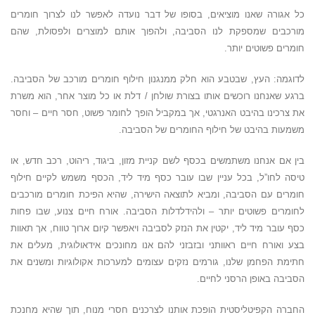
כל אגורה שאנו מוציאים, בסופו של דבר נועדה לאפשר לנו לצרוך חומרים
מורכבים שמספקת לנו הסביבה, ולהפוך אותם למוצרים ולפסולת, שהם
חומרים פשוטים יותר.
לדוגמה: העץ, שבטבע הוא חלק ממנגנון חילוף חומרים מורכב של הסביבה.
ברגע שאנחנו רוכשים אותו בצורת שולחן / דלת או כל מוצר אחר, הוא משרת
את צרכינו בהיבט האנרגטי, אך במקביל הופך לחומר פשוט, חסר חיים – וחסר
משמעות בהיבט של חילוף החומרים של הסביבה.
בין אם אנחנו משתמשים בכסף לשם קניית מזון, ביגוד, ריהוט, רכב חדש, או
טיסה לחו”ל, בכל עניין שבו עובר כסף מיד ליד, הכסף משמש לקיים חילוף
חומרים עם הסביבה, ומביא לתוצאה הישירה, שהיא הפיכת חומרים מורכבים
לחומרים פשוטים יותר – ולהידלדלות הסביבה. אורח חיים צנוע, שבו פחות
כסף עובר מיד ליד, יקטין את הנזק לסביבה ויאפשר קיום ארוך טווח, אך תאוות
בצע ואורח חיים ראוותני ובזבזני להם אנו מחונכים אידאולוגית, מעלים את
חתימת הפחמן שלנו, גורמים נזקים עצומים למערכות אקולוגיות ומשנים את
הסביבה באופן הרסני לחיים.
החברה הקפיטליסטית הופכת אותנו לצרכנים חסרי מנוח, תוך שהיא מחנכת