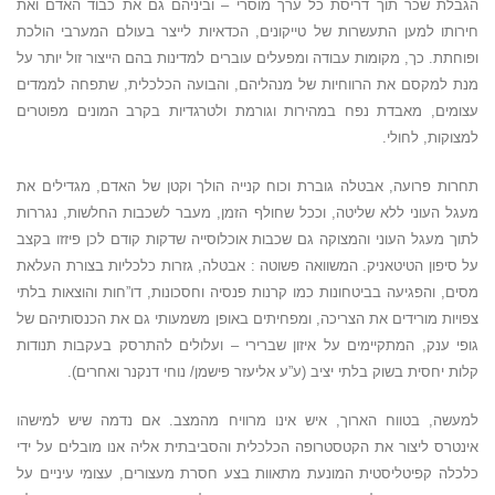
הגבלת שכר תוך דריסת כל ערך מוסרי – וביניהם גם את כבוד האדם ואת
חירותו למען התעשרות של טייקונים, הכדאיות לייצר בעולם המערבי הולכת
ופוחתת. כך, מקומות עבודה ומפעלים עוברים למדינות בהם הייצור זול יותר על
מנת למקסם את הרווחיות של מנהליהם, והבועה הכלכלית, שתפחה לממדים
עצומים, מאבדת נפח במהירות וגורמת ולטרגדיות בקרב המונים מפוטרים
למצוקות, לחולי.
תחרות פרועה, אבטלה גוברת וכוח קנייה הולך וקטן של האדם, מגדילים את
מעגל העוני ללא שליטה, וככל שחולף הזמן, מעבר לשכבות החלשות, נגררות
לתוך מעגל העוני והמצוקה גם שכבות אוכלוסייה שדקות קודם לכן פיזזו בקצב
על סיפון הטיטאניק. המשוואה פשוטה : אבטלה, גזרות כלכליות בצורת העלאת
מסים, והפגיעה בביטחונות כמו קרנות פנסיה וחסכונות, דו”חות והוצאות בלתי
צפויות מורידים את הצריכה, ומפחיתים באופן משמעותי גם את הכנסותיהם של
גופי ענק, המתקיימים על איזון שברירי – ועלולים להתרסק בעקבות תנודות
קלות יחסית בשוק בלתי יציב (ע”ע אליעזר פישמן/ נוחי דנקנר ואחרים).
למעשה, בטווח הארוך, איש אינו מרוויח מהמצב. אם נדמה שיש למישהו
אינטרס ליצור את הקטסטרופה הכלכלית והסביבתית אליה אנו מובלים על ידי
כלכלה קפיטליסטית המונעת מתאוות בצע חסרת מעצורים, עצומי עיניים על