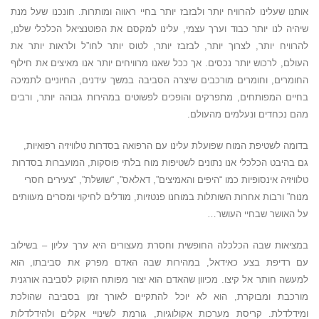
אותנו שעלינו להרוויח יותר ולבזבז יותר בחיי ראווה ומותרות. חונכנו שעל מנת
שיהיה לנו יותר כבוד וערך עצמי, עלינו למקסם את הפוטנציאל הכלכלי שלנו,
להרוויח יותר, לצרוך יותר, לבזבז יותר, לטוס יותר לחו”ל ולראות יותר את
העולם, לרכוש יותר נכסים. אך ככל שאנו מרוויחים יותר אנו מאיצים את חילוף
החומרים, וחומרים מורכבים שיצרה הסביבה במשך עידנים, החיוניים לתמיכה
בחיים המפותחים, מתפרקים והופכים לפשוטים במהירות גבוהה יותר, ורבים
מהם נכחדים ונעלמים מהעולם.
בדומה לשטיפת המוח שפועלת עלינו עם הרפואה בסדרות טלוויזיה רפואיות,
גם בהיבט הכלכלי אנו נתונים לשטיפות מוח בלתי פוסקות, המועברות בסדרות
טלוויזיה אינסופיות כמו “היפים והאמיצים”, דאלאס”, “שושלת”, “צעירים חסרי
מנוח” ורבות אחרות השותלות במוחנו פנטזיות, מודלים לחיקוי ומסרים מעוותים
על האושר שבחיי העושר…
במציאות שבה הכלכלה החופשית וחסרת מעצורים היא ערך עליון – בשילוב
עם רדיפת בצע כאידאל, במהירות שבה האדם מפרק את סביבתו, הוא
למעשה חותר אל קיצו. מכיוון שהאדם הוא יצור מפותח הזקוק לסביבה אורגנית
מורכבת ומבוקרת, הוא לא יוכל להתקיים לאורך זמן בסביבה שהולכת
ומידלדלת. קריסת מערכות אקולוגיות, גורמת לשינויי אקלים ולהידלדלות