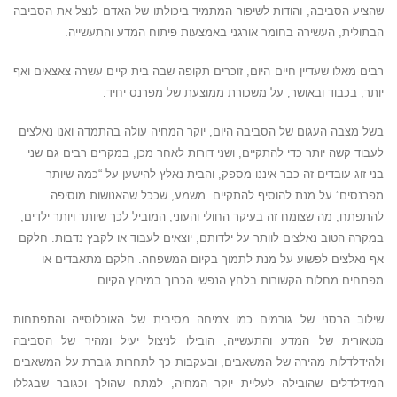
שהציע הסביבה, והודות לשיפור המתמיד ביכולתו של האדם לנצל את הסביבה
הבתולית, העשירה בחומר אורגני באמצעות פיתוח המדע והתעשייה.
רבים מאלו שעדיין חיים היום, זוכרים תקופה שבה בית קיים עשרה צאצאים ואף
יותר, בכבוד ובאושר, על משכורת ממוצעת של מפרנס יחיד.
בשל מצבה העגום של הסביבה היום, יוקר המחיה עולה בהתמדה ואנו נאלצים
לעבוד קשה יותר כדי להתקיים, ושני דורות לאחר מכן, במקרים רבים גם שני
בני זוג עובדים זה כבר איננו מספק, והבית נאלץ להישען על “כמה שיותר
מפרנסים” על מנת להוסיף להתקיים. משמע, שככל שהאנושות מוסיפה
להתפתח, מה שצומח זה בעיקר החולי והעוני, המוביל לכך שיותר ויותר ילדים,
במקרה הטוב נאלצים לוותר על ילדותם, יוצאים לעבוד או לקבץ נדבות. חלקם
אף נאלצים לפשוע על מנת לתמוך בקיום המשפחה. חלקם מתאבדים או
מפתחים מחלות הקשורות בלחץ הנפשי הכרוך במירוץ הקיום.
שילוב הרסני של גורמים כמו צמיחה מסיבית של האוכלוסייה והתפתחות
מטאורית של המדע והתעשייה, הובילו לניצול יעיל ומהיר של הסביבה
ולהידלדלות מהירה של המשאבים, ובעקבות כך לתחרות גוברת על המשאבים
המידלדלים שהובילה לעליית יוקר המחיה, למתח שהולך וכגובר שבגללו