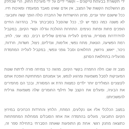
ידי תקשורת בבעלות טייקונים – וקשורי ידיים על ידי מערכת החוק, הרי שכחלק
מן ההשלכות הקשות של המצב, אין אדם שאינו מאבד ממעמדו ומאיכות חייו.
ככל שישנם יותר עניים, מרוץ ההישרדות של החברה כולה הופך קשה ותובעני.
לא משנה כמה כסף יש לך, ככל שהסבל בסביבתך גדל, בהדרגה החיים
הופכים פחות ופחות נעימים. התחרות ההולכת וגדלה וקשיי הקיום, במקביל
להידרדרות מוסרית, גורמים לעליית גורמים שליליים רבים, כמו: עוני, לחץ,
רמת הפשיעה, הונאות, מתח נפשי, אלימות, וונדליזם, ניצול, חשדות, חרדות,
ניכור, ייאוש, גירושין, תחלואים וסבל גופני ונפשי, במקביל לעלייה המתמדת
מהעלייה בתחלואת הסרטן.
מצב זה שבו חלה החמרה בקשיי הקיום, מהווה כר צמיחה פורה לדתות שונות
המעניקות לסבל משמעות ומרגוע לנפש, אך אמונתם המתחזקת הופכת אותם
לקיצוניים המולידים יותר ילדים כמצוות הדת או המסורת, ובכך הם מחמירים
את הבעיה, ומעלים את הקצב של חילוף החומרים שלה משמעות גורלית
להמשכיותנו.
במצב הכלכלי אליו אנו נקלעים, המתח, הלחץ והחרדות הכרוכים במירוץ
הקיום התובעני, מעלים בהתמדה את אחוז הסובלים ממחלות המתפתחות
כתוצאה מחנק רגשי. אחת מן התופעות שאותה הסברתי בתחילת ספר זה,