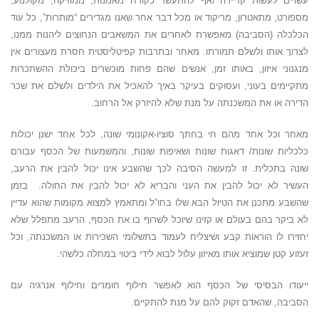
עשויים לעשות קריירה ואף להתעשר כקורח מאמנות, ממוזיקה, מקולנוע,
מספורט, מתאטרון, מריקוד או מכל דבר אחר שאנו מגדירים “מותרות”, כל עוד
הכלכלה (הסביבה) מאפשרת לאחרים את המשאבים הנחוצים ליהנות ממנו,
לצרוך אותו ולשלם תמורתו. מאחר ובתרבות קפיטליסטית חסרת מעצורים אין
מנגנוני איזון, באותו זמן, אנשים שהם פחות מוכשרים ביכולת ההשתכרות
מתקיימים בעוני, ועסוקים בעיקר באיך להאכיל את הילדים ולשלם את שכר
הדירה או את המשכנתה על מנת שלא להיזרק אל הרחוב.
מאחר וכל אחד מהם חי בחתך סוציו-אקונומי שונה, לכל אחד ישנן יכולות
כלכליות שונות/ דאגות שונות ושאיפות שונות, והמשמעות של הכסף עבורם
שונה בתכלית. זו למעשה הסיבה לכך שהשבע אינו יכול להבין את הרעב,
העשיר לא יכול להבין את העני והבריא לא יכול להבין את החולה. בזמן
שהשבע מתכנן את הטיול הבא שלו בחו”ל ומתאמץ למצוא מקומות שהוא עדיין
לא ביקר בהם בעולם או קזינו שיוכל לשרוף בו את הכסף, הרעב מתפלל שלא
יחזירו לו הוראות קבע ושיצליח לעמוד בתשלומי השכירות או המשכנתה, וכל
זעזוע קטן שמוציא אותו מאיזון עלול לבוא לידי ביטוי במחלה כלשהי.
ייעודו הבסיסי של הכסף הוא לאפשר חילוף חומרים וחילוף אנרגיה עם
הסביבה, שהאדם זקוק להם על מנת להתקיים.