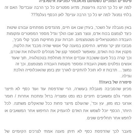
פיטורים המוניים כשסתום מלאכותי למניעת אינפלציה
למה יש כל כך הרבה גירעונות, מדוע מפטרים כל כך הרבה עובדים? האם זה
בלתי נמנע? למה יש כל כך הרבה עניים? לאן הכסף נעלם???
באין מגבלה על השכר, בעידן שבו אנו חיים, מהנדסים מפתחים עבורנו שיטות
כיצד לצמצם בכוח אדם, ונוצר מצב שבו הולך וגדל מספר המפוטרים ומקומות
העבודה הפוטנציאליים מצטמצמים. חברות ענק מחזיקות מבוך קולי מביך,
מבזבז זמן יקר ומתיש. החיסכון במענה קולי אנושי שהיה מכבד את הלקוח,
מקטין את כוח האדם, ומאפשר למספר קטן של מנהלים להעלות את שכרם,
וכך קורה בכל פעם ששכבת עובדים אחרת מוחלפת בטכנולוגיה, תוך שעוד
אנשים נפלטים משוק העבודה ומספר מקומות העבודה מצטמצם, וכך זה
נמשך… תרבות זו לא תוכל להתקיים לאורך זמן בזמן שהאוכלוסייה הולכת
וגדלה.
סיפורה של בועה!!!
מכיוון שהסביבה מוגבלת בעושרה, הרי שהדפסת עוד ועוד כסף לא תייצר
חומרי גלם ומשאבים חיוניים כמו נפט ומוצריו/ ברזל ומתכות אחרות / חומר
אורגני כמו מזון, עץ וכד’, שהעולם מייצר פחות ככל שהאקלים משתנה. לכל
היותר, הכסף יוכל לשמש את האדם להעמיק את החיפוש אחר המשאבים או
לחפש אחר תחליפים שונים.
מעבר לכך שהדפסת כסף לא תיתן מענה אמתי לצרכים הקיומיים של