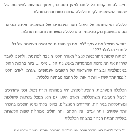
חייב להיות קודם כל לוחם למען הסביבה, מתוך מודעות לחשיבות של
שימור המשאבים לקיום כלכלה ארוכת טווח וברת-תוחלת.
כלכלה המושתתת על ניצול חסר מעצורים של משאבים ואינה מביאה
מביא בחשבון נזק סביבתי, היא כלכלה מושחתת וחסרת תוחלת.
בוודאי תשאל את עצמך “לאן אם כך מופנית האנרגיה העצומה של כל
לימודי הכלכלה???”
לפיתוח שיטות מתוחכמות לניצול האזרח הקטן העובד לפרנסתו, ולהפכו לעבד
שיחזיק את המערכות הממסדיות באמצעות גזל… מיסוי… ביזה בחסות החוק,
במניפולציות וביצירת שרשראות של חישובים אינסופיים שיגרמו לאדם הקטן
לעבוד יותר קשה – ויותירו אותו על הקצה מבחינה כלכלית.
הכלכלה המערבית, הקפיטליסטית, היא במהותה תורת ניצול, וכפי שהדרכים
לניצול הסביבה משתכללות, האדם הקטן גם הוא מנוצל בשיטות שהולכות
ומשתכללות במהירות. האזרחים המנוצלים, באופן בלתי נמנע הופכים בהכרח
יותר עשוקים ויותר עניים, ומן הסתם יותר חולים ממחלות שונות הקשורות
בעליית המתח הכרוך במצוקה הכלכלית.
על מנת לדעת לאן הדרך שבה אנו הולכים מובילה אותנו, חשוב שנבין את