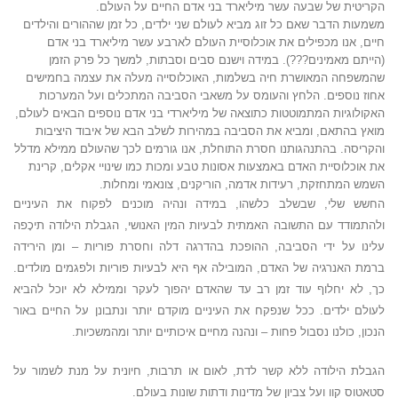
הקריטית של שבעה עשר מיליארד בני אדם החיים על העולם.
משמעות הדבר שאם כל זוג מביא לעולם שני ילדים, כל זמן שההורים והילדים
חיים, אנו מכפילים את אוכלוסיית העולם לארבע עשר מיליארד בני אדם
(הייתם מאמינים???). במידה וישנם סבים וסבתות, למשך כל פרק הזמן
שהמשפחה המאושרת חיה בשלמות, האוכלוסייה מעלה את עצמה בחמישים
אחוז נוספים. הלחץ והעומס על משאבי הסביבה המתכלים ועל המערכות
האקולוגיות המתמוטטות כתוצאה של מיליארדי בני אדם נוספים הבאים לעולם,
מואץ בהתאם, ומביא את הסביבה במהירות לשלב הבא של איבוד היציבות
והקריסה. בהתנהגותנו חסרת התוחלת, אנו גורמים לכך שהעולם ממילא מדלל
את אוכלוסיית האדם באמצעות אסונות טבע ומכות כמו שינויי אקלים, קרינת
השמש המתחזקת, רעידות אדמה, הוריקנים, צונאמי ומחלות.
החשש שלי, שבשלב כלשהו, במידה ונהיה מוכנים לפקוח את העיניים
ולהתמודד עם התשובה האמתית לבעיות המין האנושי, הגבלת הילודה תיכָפה
עלינו על ידי הסביבה, ההופכת בהדרגה דלה וחסרת פוריות – ומן הירידה
ברמת האנרגיה של האדם, המובילה אף היא לבעיות פוריות ולפגמים מולדים.
כך, לא יחלוף עוד זמן רב עד שהאדם יהפוך לעקר וממילא לא יוכל להביא
לעולם ילדים. ככל שנפקח את העיניים מוקדם יותר ונתבונן על החיים באור
הנכון, כולנו נסבול פחות – ונהנה מחיים איכותיים יותר ומהמשכיות.
הגבלת הילודה ללא קשר לדת, לאום או תרבות, חיונית על מנת לשמור על
סטאטוס קוו ועל צביון של מדינות ודתות שונות בעולם.