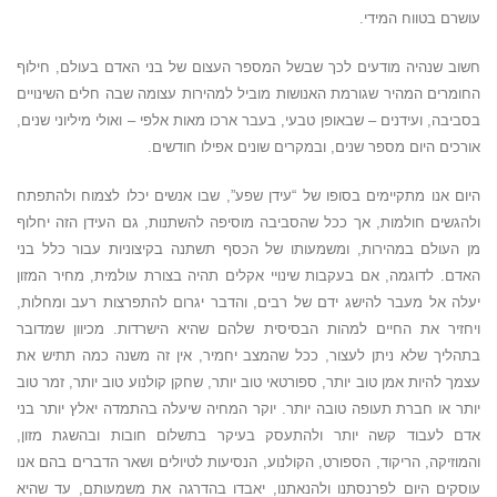
עושרם בטווח המידי.
חשוב שנהיה מודעים לכך שבשל המספר העצום של בני האדם בעולם, חילוף
החומרים המהיר שגורמת האנושות מוביל למהירות עצומה שבה חלים השינויים
בסביבה, ועידנים – שבאופן טבעי, בעבר ארכו מאות אלפי – ואולי מיליוני שנים,
אורכים היום מספר שנים, ובמקרים שונים אפילו חודשים.
היום אנו מתקיימים בסופו של “עידן שפע”, שבו אנשים יכלו לצמוח ולהתפתח
ולהגשים חולמות, אך ככל שהסביבה מוסיפה להשתנות, גם העידן הזה יחלוף
מן העולם במהירות, ומשמעותו של הכסף תשתנה בקיצוניות עבור כלל בני
האדם. לדוגמה, אם בעקבות שינויי אקלים תהיה בצורת עולמית, מחיר המזון
יעלה אל מעבר להישג ידם של רבים, והדבר יגרום להתפרצות רעב ומחלות,
ויחזיר את החיים למהות הבסיסית שלהם שהיא הישרדות. מכיוון שמדובר
בתהליך שלא ניתן לעצור, ככל שהמצב יחמיר, אין זה משנה כמה תתיש את
עצמך להיות אמן טוב יותר, ספורטאי טוב יותר, שחקן קולנוע טוב יותר, זמר טוב
יותר או חברת תעופה טובה יותר. יוקר המחיה שיעלה בהתמדה יאלץ יותר בני
אדם לעבוד קשה יותר ולהתעסק בעיקר בתשלום חובות ובהשגת מזון,
והמוזיקה, הריקוד, הספורט, הקולנוע, הנסיעות לטיולים ושאר הדברים בהם אנו
עוסקים היום לפרנסתנו ולהנאתנו, יאבדו בהדרגה את משמעותם, עד שהיא