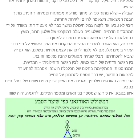
אלא יהיה “פוליטיקלי קורקט” – או “רליג’סלי קורקט”, ובטווח הארוך יחמיר את
הבעיה.
הגבלה – שלא מתוך כפייה. מתוך מודעות מפותחת וצמיחה רוחנית. מתוך
הבנת המציאות, השאיפה לחיים ולקיחת אחריות.
ריבוי לא טבעי עד לקצה גבול היכולת נמשך כבר לא מעט דורות, מעוּדד על ידי
הממסדים הדתיים והשלטוניים בעולם דמוקרטי של שלטון הרוב, מואץ
בהתלהבות על ידי הרפואה והמדע בתמורה לממון רב.
מצב זה, הוא הגורם למרבית הבעיות הפוקדות את המין האנושי על פני כדור
הארץ בימים אלו. אם לא נלמד לרסן את עצמנו ולחיות בשלם, הוא גם זה
שיביא להכחדתנו, מבלי שנהיה מסוגלים להבין מאיפה זה בא.
בין הגישה הדתית של ריבוי כציווי, לבין הגישה ה”חילונית” – המדעית,
המכניסטית, המתקיימת בחלום של הכלכלה הישנה ומסרבת להתעורר
למציאות החדשה, יש דרך נוספת להתבונן על החיים.
הפירמידה האורגנית שלפניך מגדירה את האיזון שבין מינים שונים של בעלי חיים
בטבע.
איזון בטבע, אין פירושו שמספר בני האדם ומספר הפילים, לדוגמה, יהיה שווה.