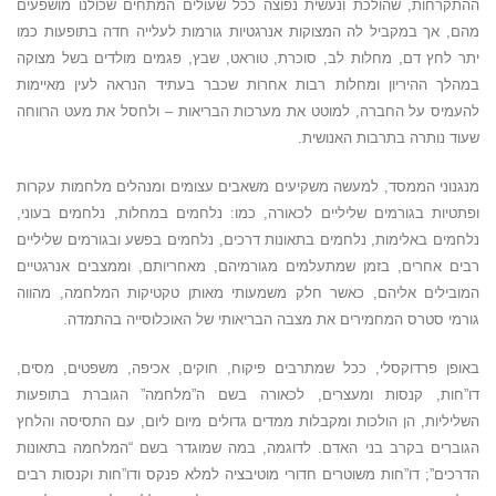
ההתקרחות, שהולכת ונעשית נפוצה ככל שעולים המתחים שכולנו מושפעים
מהם, אך במקביל לה המצוקות אנרגטיות גורמות לעלייה חדה בתופעות כמו
יתר לחץ דם, מחלות לב, סוכרת, טוראט, שבץ, פגמים מולדים בשל מצוקה
במהלך ההיריון ומחלות רבות אחרות שכבר בעתיד הנראה לעין מאיימות
להעמיס על החברה, למוטט את מערכות הבריאות – ולחסל את מעט הרווחה
שעוד נותרה בתרבות האנושית.
מנגנוני הממסד, למעשה משקיעים משאבים עצומים ומנהלים מלחמות עקרות
ופתטיות בגורמים שליליים לכאורה, כמו: נלחמים במחלות, נלחמים בעוני,
נלחמים באלימות, נלחמים בתאונות דרכים, נלחמים בפשע ובגורמים שליליים
רבים אחרים, בזמן שמתעלמים מגורמיהם, מאחריותם, וממצבים אנרגטיים
המובילים אליהם, כאשר חלק משמעותי מאותן טקטיקות המלחמה, מהווה
גורמי סטרס המחמירים את מצבה הבריאותי של האוכלוסייה בהתמדה.
באופן פרדוקסלי, ככל שמתרבים פיקוח, חוקים, אכיפה, משפטים, מסים,
דו”חות, קנסות ומעצרים, לכאורה בשם ה”מלחמה” הגוברת בתופעות
השליליות, הן הולכות ומקבלות ממדים גדולים מיום ליום, עם התסיסה והלחץ
הגוברים בקרב בני האדם. לדוגמה, במה שמוגדר בשם “המלחמה בתאונות
הדרכים”; דו”חות משוטרים חדורי מוטיבציה למלא פנקס ודו”חות וקנסות רבים