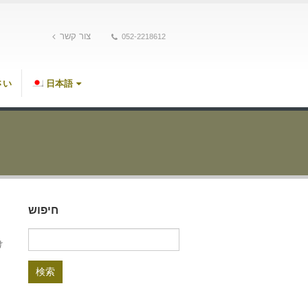
צור קשר
052-2218612
さい
日本語
חיפוש
検
け
索: