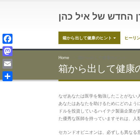
ן החדש של איל כהן
箱から出して健康のヒント
ヒーリ
Facebook
Home
箱から出して健康のヒント
Mastodon
箱から出して健康
Email
共
なぜあなたは医学を勉強したことがない
有
あなたはあなたを助けるためにどのよう
ドルを投資しているハイテク製薬企業が
た優秀な医師を持っていますそれは、人
セカンドオピニオンは、必ずしも異なる