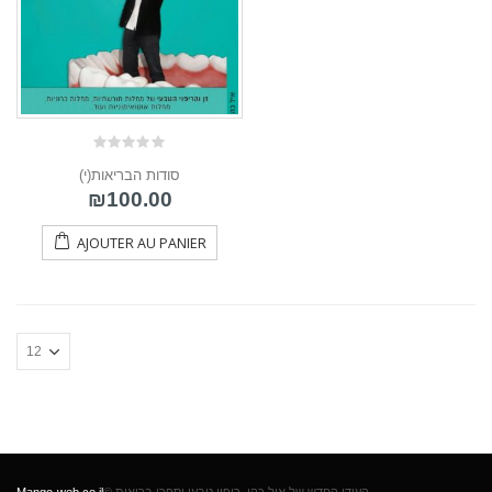
0
(י)סודות הבריאות
out
of
₪
100.00
5
AJOUTER AU PANIER