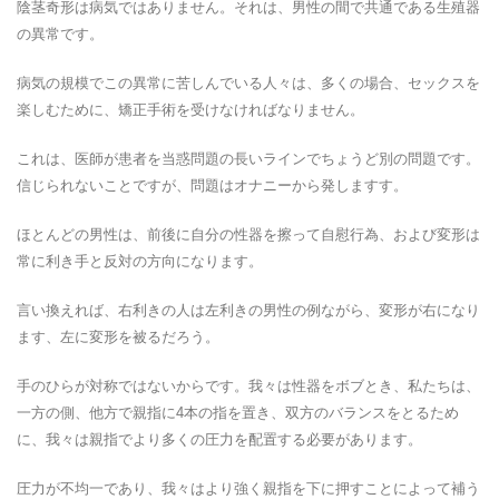
陰茎奇形は病気ではありません。それは、男性の間で共通である生殖器
の異常です。
病気の規模でこの異常に苦しんでいる人々は、多くの場合、セックスを
楽しむために、矯正手術を受けなければなりません。
これは、医師が患者を当惑問題の長いラインでちょうど別の問題です。
信じられないことですが、問題はオナニーから発しますす。
ほとんどの男性は、前後に自分の性器を擦って自慰行為、および変形は
常に利き手と反対の方向になります。
言い換えれば、右利きの人は左利きの男性の例ながら、変形が右になり
ます、左に変形を被るだろう。
手のひらが対称ではないからです。我々は性器をボブとき、私たちは、
一方の側、他方で親指に4本の指を置き、双方のバランスをとるため
に、我々は親指でより多くの圧力を配置する必要があります。
圧力が不均一であり、我々はより強く親指を下に押すことによって補う