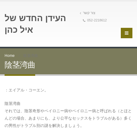
צור קשר
העידן החדש של
052-2218612
איל כהן
Home
陰茎湾曲
陰茎湾曲
：エイアル・コーエン。
陰茎湾曲
それでは、陰茎奇形やペイロニー病やペイロニー病と呼ばれる（とほと
んどの場合、あまりにも、より公平なセックスをトラブルがある）多く
の男性がトラブル別の謎を解決しましょう。