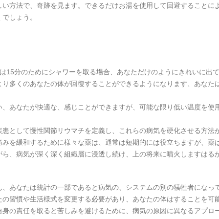
しい方法で、奇跡を見ます。できるだけお湯を使用して回避することに
くでしょう。
。
は15分のためにシャワーを取る場合、あなただけのようにきれいに出
より多くのあなたの体が回復することができるようになります、あなた
。
い、あなたが快適な、感じことができますが、可能な限り低い温度を使
疾患として慢性関節リウマチを定義し、これらの病気を硬化させる方法
痛みを緩和するために様々な薬は、通常は短期的には役立ちますが、薬
がら、病気が深く深く組織層に浸透し続け、上の将来に噴火しますはる
ん、あなたは統計の一部であると病気の、システムの別の犠牲者になっ
たの習慣や生活様式を変更する必要があり、あなたの体はすることを可
自身の責任を取ると苦しみを避けるために、病気の原因に異なるアプロ