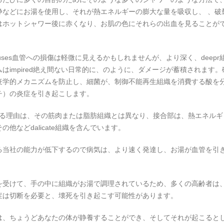
浄などにお湯を使用し、それが熱エネルギーの膨大な量を吸収し、 、破
はホットシャワー後に赤くなり、お肌の色にそれらの出血を見ることが
uses血管への損傷は軽微に見えるかもしれませんが、より深く、deepr
はimpired絶え間ない日常的に、のように、ダメージが蓄積されます。
疫学的メカニズムを防止し、細菌が、制御不能再生組織を消費する酸を
チ）の炎症を引き起こします。
を与える理由は、その筋肉または脂肪組織とは異なり、接合部は、熱エネルギ
他などdalicate組織を含んでいます。
る当社の能力が低下するので病気は、より速く発達し、お湯が血管を引
を受けて、手の中に組織がお湯で調理されているため、多くの高齢者は
症は切断を必要と、壊死を引き起こす可能性があります。
は、ちょうどあなたの体が静養することができ、そしてそれが起こると