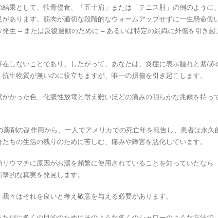
の結果として、軟骨侵食、「五十肩」または「テニス肘」の例のように
足があります。筋肉が適切な段階的なウォームアップせずに一生懸命働
発生 – または反復運動のために – あるいは特定の組織に外傷を引き起
存在しないことであり、したがって、あなたは、炎症に表示腫れと紫/赤
、抗生物質が無いのに役立ちますが、唯一の損傷を引き起こします。
紫がかった色、化膿性放電と耐え難いほどの痛みの明らかな兆候を持っ
ための薬剤の副作用から、一人でアメリカでの死亡年を報告し、患者は永久
分たちの生活の残りのために苦しむ、痛みや障害を悪化しています。
節リウマチに原因がお湯を頻繁に使用されていることを知っていたなら
衝撃的な真実を発見します。
、我々はそれを良いと考え敬意を与える必要があります。
るたびに多くの目的のためにそのような多くのシャワーのような方法で