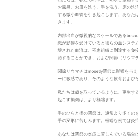
お風呂、お皿を洗う、手を洗う、床の洗
する微小血管を引き起こします。あなた
きます。
内部出血が微視的なスケールであるbeca
織が影響を受けていると彼らの血システム
壊された血流は、罹患組織に到達する免
泌することができ、および関節（リウマ
関節リウマチはmosetly関節に影響
ーに敏感であり、そのような軟骨およびその
私たちは歳を取っているように、更生す
起こす損傷は、より極端ます。
手のひらと指の関節は、通常より多くの
手の変形に苦しみます。極端な例では炎
あなたは関節の炎症に苦しんでいる場合