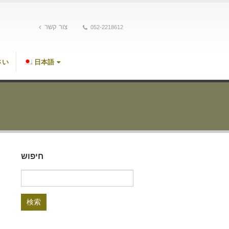
צור קשר
052-2218612
さい
日本語
חיפוש
検
索: