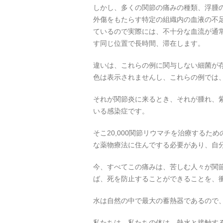
しかし、多くの関節の痛みの種類、浮腫
外傷をもたらす特定の組織内の血液の不
ているので実際には、不十分な血流が通常
す同じ位置で長時間、滞在します。
違いは、これらの例に関与しない細菌が
色は表示されませんし、これらの例では
それが関節炎に来るとき、それが腫れ、
いる感染症です。
そこ20,000関節リウマチを治療する
な薬物療法に住んでする必要があり、自
今、すべてこの痛みは、苦しむ人々が関
ば、死を防止することができることを、
水は自然の中で最大の蓄熱器であるので
私たちは、私たちの体は、熱水と接触す