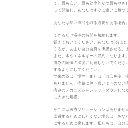
て、最も安い、最も効率的かつ最もやさ
って開始し、あなたはすぐに違いに気づ
あなたは熱い風呂を取る必要がある場合
できるだけ浴中の時間を短縮します。
覚えておいてください、あなたは5分また
くるが、あまり自分自身を沸騰させる、
また、水やエネルギーの節約になります
痛みの閾値の温度に到達しないでくださ
するようにしてください。
従来の薬は「慢性」または「自己免疫」
ありません。病気に伴う言いようのない
痛みのメカニズムをシャットダウンしな
に大きな規模。
そこには医療ソリューションはありませ
回避するためにしたくない場合は、あな
にするために癒します。私たちは、自分