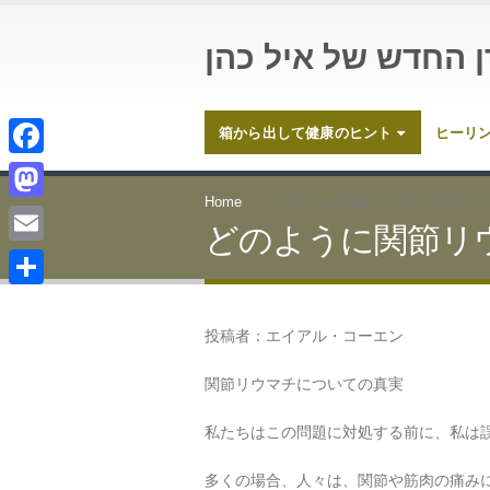
ן החדש של איל כהן
箱から出して健康のヒント
ヒーリ
Facebook
Home
どのように関節リウマチを治すた
Mastodon
どのように関節リ
Email
共
投稿者：エイアル・コーエン
有
関節リウマチについての真実
私たちはこの問題に対処する前に、私は
多くの場合、人々は、関節や筋肉の痛み