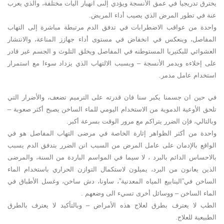
يخترق تدريجيا في عمق الأنسجة ويؤدي إلىى انهيار آليات مختلفة، والذي يعرب
عنة في تطور المرض الذي يصيب أداء المريض.
واحدة من عواقب الاضطرابات في تدفق الدم مرتبطة مباشرة إلى التهاب
المفاصل، وينعكس في انخفاض في مستوى أداء جهازز المناعة، والانتشار
العشوائي للبكتيريا المستوطنه في المفاصل ويخلق التلوث و الجسم غير قادر
على إخلاءه ويدمر الأنسجة – ويسبب الالتهاب الذي يزداد سوءا مع استمرار
استخدام عامل مدمر.
في حين ان جسمنا يكبر سنا فان قدرته على الترميم تضعف، والأضرار التي
تلحق الأوعية الدموية من الاستخدام اليومي للماء الساخن يصبح أكثر صعوبة –
وبالتالي، فإن الضرر يتراكم مع مرور الوقت بسرعة أكبر.
واحدة من أكثر الظواهر إثارة الخاصة في مرضى التهاب المفاصل هو في
الواقع بالإدمان على عامل المرض من السبب انن الضرر بتدفق الدم يسبب
بالاحساس الدائم بالبرد ، لا سيما في المواسم الباردة من السنة، والمرضى
الذين يعانون من البرد، يميلون لاستكمال التوازن الحراري باستخدام الماء
الساخن في”الينابيع المياه المعدنية”، ساونا، دش ساخن، وغسل الأطباق في
الماء الساخن – ووسائل أخرى تسيء الى وضعهم .
الطب لا يعترف بطرق لعلاج هذه الأمراض – وبالتأكيد لا يعترف بالطرق
الطبيعية للعلاج.