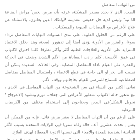
من التهاب المفاصل .
الطب، الذي لا يحدد مصدر المشكلة، عرفه بأنه مرض يخص”امراض المناعة
الذاتية” وليس لديه حل حقيقي لتقديمه لأولئكك الذين يعانون، بالاستثناء عن
علاج الأعراض مع المضادات الحيوية والمسكنات .
على الرغم من الحلول الطبية، على مدى السنوات التهابات المفاصل تزداد
سوءا، والضرر من الأدوية يؤدي أيضا إلى تدهورر الصحة، وهذا يخلق الاعتماد
المتزايد على الأدوية والعلاجات الطبية أكثر وأكثر تطرفا. كلما اخترق الالتهاب
في عمق الأنسجة، كلما زادت المعاناة من الألم الشديد وضعف في الحركة
والقدرة على القيام باداء المفاصل المصابة، وفي الحالات الشديدة يمكن أن
تسبب الى نخر او الى حاجة في قطع الاعضاء ، واستبدال المفاصل بمفاصل
اصطناعية للسماح للمرضى للقيام بحاجاتهم ووقف الألم.
تعاني الكثير من النساء في سن الشيخوخة من التهاب المفاصل في الايدي ،
مع تدهور حالة الالتهاب ،تتطور الأعراض الىى جفاف، تورم وتشوه (الاعوجاج /
تحويل الشكل)في اليدين ويحتاجون إلى استخدام مختلف من الكريمات
المرطبة.
على الرغم من أن التهاب المفاصل لا يعتبر مرض قاتل، فإنه من الممكن أن
يقتل , تحدث عشرين ألف حالة وفاة سنويا فيي الولايات المتحدة بسبب الآثار
الجانبية الشديدة للمعدة والأمعاء التي تسببها الادوية المعطاة لهدف العلاج.
التهاب المفاصل حاز على لقب رهيب “مرض الإنجليزية ‘ ,في ضوء قمة سجل