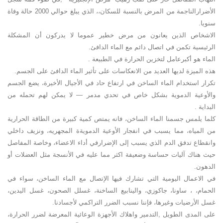
الأضرارالناجمة من المرض بالنسبة للسكان،، الذي يبلغ حوالي 2000 حالة وفاة
سنويا.
الاشخاص الذين يعانون من مرض خطير عموما لا يدركون أن المشكلة
الرئيسية تكمن في اتصال دائم مع الماء الدافئ.
الماء هو أكبرعامل لتخزين الحرارة في الطبيعة .
هذه الميزة لديها العديد من الانعكاسات على تأثير الماء الدافئ على الجسم.
تكرار استخدام الماء الساخن في ارتفاع حاد في الأجيال الأخيرة، يضع الجسم
والأوعية الدموية بشكل خاص في تحدي مدمر — لا يمكن لهم تحمله من
البداية .
كلما يلمس جسمنا الماء الساخن، فانه يمتص كمية كبيرة من الطاقة الحرارية
من المياه، مما يسبب في انفجار الأوعية الدمويةة المجهريه، ونزيف داخلي
وانقطاع تدفق الدم الذي يسبب إلى الإضرارفي أداء الاعضاء، وخاصة المفاصل
حيث هناك آليات حساسة وضعيفة اكثر مما عليه في الأنسجة مثل العضلات أو
الدهون.
في الاعمال اليومية التي تشارك فيها الإتصال مع الماء الساخن، سواء في
الحمام، ، ساونا، جاكوزي، والينابيع الساخنة، غسلل الصحون، غسل اليدين،
غسل الأرضيات وغيرها، فإننا نسبب الضرر التراكمي لأجسادنا.
على المدى الطويل ,التدمير واهلاك الأجهزة الوعائية المعرضة لضرر الحرارة،