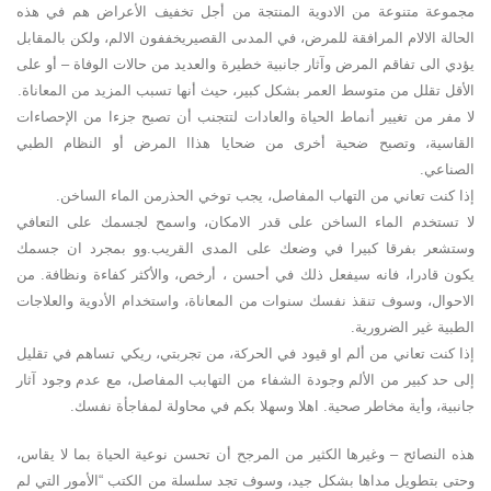
مجموعة متنوعة من الادوية المنتجة من أجل تخفيف الأعراض هم في هذه
الحالة الالام المرافقة للمرض، في المدىى القصيريخففون الالم، ولكن بالمقابل
يؤدي الى تفاقم المرض وآثار جانبية خطيرة والعديد من حالات الوفاة – أو على
الأقل تقلل من متوسط العمر بشكل كبير، حيث أنها تسبب المزيد من المعاناة.
لا مفر من تغيير أنماط الحياة والعادات لتتجنب أن تصبح جزءا من الإحصاءات
القاسية، وتصبح ضحية أخرى من ضحايا هذاا المرض أو النظام الطبي
الصناعي.
إذا كنت تعاني من التهاب المفاصل، يجب توخي الحذرمن الماء الساخن.
لا تستخدم الماء الساخن على قدر الامكان، واسمح لجسمك على التعافي
وستشعر بفرقا كبيرا في وضعك على المدى القريب.وو بمجرد ان جسمك
يكون قادرا، فانه سيفعل ذلك في أحسن ، أرخص، والأكثر كفاءة ونظافة. من
الاحوال، وسوف تنقذ نفسك سنوات من المعاناة، واستخدام الأدوية والعلاجات
الطبية غير الضرورية.
إذا كنت تعاني من ألم او قيود في الحركة، من تجربتي، ريكي تساهم في تقليل
إلى حد كبير من الألم وجودة الشفاء من التهابب المفاصل، مع عدم وجود آثار
جانبية، وأية مخاطر صحية. اهلا وسهلا بكم في محاولة لمفاجأة نفسك.
هذه النصائح – وغيرها الكثير من المرجح أن تحسن نوعية الحياة بما لا يقاس،
وحتى بتطويل مداها بشكل جيد، وسوف تجد سلسلة من الكتب “الأمور التي لم