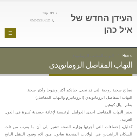
צור קשר
העידן החדש של
052-2218612
איל כהן
Home
التهاب المفاصل الروماتويدي
التهاب المفاصل الروماتويدي
نصائح صحية روحية التي قد تجعل حياتكم أكثر وضوحا وأكثر صحة.
التهاب المفاصل الروماتويدي (الروماتيزم والتهاب المفاصل)
بقلم: إيال كوهين
يعتبر التهاب المفاصل احدى العوامل الرئيسية لإعاقة جسدية كبيرة في الدول
الغربية.
كدليل، إحصاءات التي أجرتها وزارة الصحة تشير إلى أن ما يقرب من ثلث
السكان الراشدين في الولايات المتحدة يعانون منن آلام وقيود التنقل الناتج