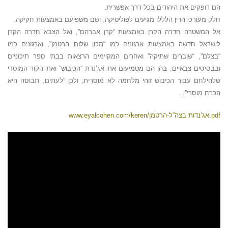
הם דופקים את היהודים בכל דרך אפשרית.
חלק מעורכי הדין הלללו מגיעים לפוליטיקה, ושם משפיעם באמצעות חקיקה.
אל המשטרה חדרה הקרן באמצעות “קרן אברהם”, ואל הצבא חדרה הקרן
לישראל חדשה באמצעות ארגונים כמו “מכון שלום הרטמן”, וארגונים כמו
“בצלם”, “שוברים שתיקה” ואחרים המקיימים הרצאות בבתי ספר תיכוניים
ובבסיסים צבאיים, בהן הם מטמיעים את אג’נדת “הכיבוש” ואת הקוד המוסרי
שלהילחם עבור הכיבוש זוהי מלחמה לא מוסרית, ולכן “לעתים, תבוסה היא
הכרח מוסרי”…
www.eyalcohen.com/keren/אג’נדות בצה”ל-הרטמן.pdf