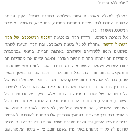
“עולם ללא גבולות”.
במהלך למעלה מארבעים שנות פעילותה במדינת ישראל, הקרן הקימה
ארגונים שחדרו לכל עמדות המפתח במדינה, כמו צבא, משטרה, מערכת
המשפט, תקשורת ועוד.
אל מערכת המשפט חדרה הקרן באמצעות “
תכנית המשפטנים של הקרן
לישראל חדשה
” שהחלה לפעול בשנות השמונים, ובה הקרן הציעה ללומדי
משפטים מימון ללימודיהם ולשהותם בארצות הברית, בתנאי שבמסגרת
לימודיהם הם יתמחו בתחום “זכויות האדם”, וכאשר יסיימו את לימודיהם הם
יחזרו לישראל ויעסקו למשך פרק זמן מוגדר. סביר להניח שמי שהתמחה
והתמקצע בתחום זה – כמו בכל תחום אחר – וכבר עבד בו במשך מספר
שנים, כבר לא ישנה את תחום עיסוקו לאחר מכן. כך נוצר מצב של הצפה של
עורכי דין שהתמחו בזכויות אדם (שמשום מה לא נראה שהם פועלים לשמירה
על זכויותיהם של אזרחי המדינה היהודים, אלא בעיקר על זכויותיהם של
מיעוטים, מחבלים, מסתננים, עובדים זרים וכל מה שרומס את זכויותיהם של
האזרחים היהודיים), והם מסייעים לפליטים, למיעוטים ולאחרים, לתבוע את
היהודים בכל דרך אפשרית. בהמשך עורכי דין אלו מתמנים לשופטים, לשופטים
בבית המשפט העליון, וכל נוצרת מערכת משפט עם אג’נדה ברורה ועם ערכים
שהוקנו לה על ידי ארגונים בעלי עניין שאינם חובבי ציון – בלשון המעטה, וגם