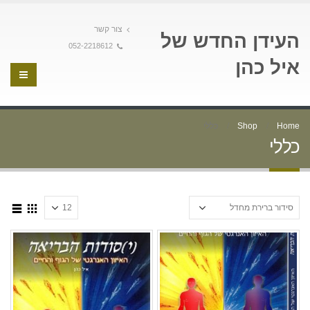
צור קשר
העידן החדש של
052-2218612
איל כהן
Home
Shop
כללי
כללי