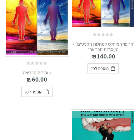
0
“הריפוי המוחלט למחלות החניכיים” +
out
of
“(י)סודות הבריאה”
5
₪
140.00
הוספה לסל
0
(י)סודות הבריאה
out
of
₪
60.00
5
הוספה לסל