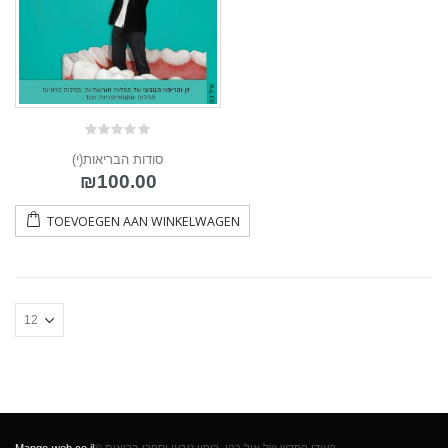
0
(י)סודות הבריאות
out
of
₪
100.00
5
TOEVOEGEN AAN WINKELWAGEN