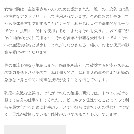
女性の胸は、主給電赤ちゃんのために設計された、唯一の二次的には美
や性的なアクセサリーとして使用されています。その自然の仕事をして
から身体器官を防止することによって、私たちは人生の基本的なルール
でそれに挑戦：「それを使用するか、またはそれを失う。」以下器官が
その目的のために使用され、それが萎縮の影響を受けやすいです：それ
への血液供給など減少し、それがしなびさせる、縮小、および疾患の影
響を受けやすくなります。
胸の血流を損なう萎縮はまた、癌細胞を識別して破壊する免疫システム
の能力を低下させるので、私は個人的に、母乳育児の減少および乳癌の
急激な上昇との間に明確な接続があることを信じています。
乳癌の急激な上昇は、それがそれらの後援の研究では、すべての期待を
超えて自分の仕事をしてくれたし、粉ミルクを促進することによって利
益を最大化するために野生のレースで、彼らは赤ちゃんの世代だけでな
く、母親が破損している可能性がよりであることを示しています。