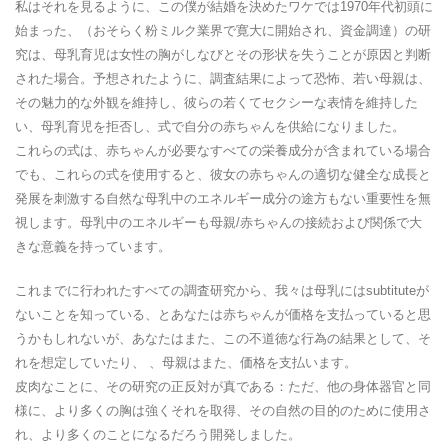
私はそれを見るように、この僕が結婚を決めたワケでは1970年代初頭に
始まった、（おそらく粉ミルク業界で寛大に開始され、資金調達）の研
究は、母乳育児は女性の胸がしなびとその形状を失うことが原因と判断
された場合。予想されたように、調査結果によって恐怖、若い母親は、
その魅力的な外観を維持し、彼らの若くてセクシーな表情を維持した
い、母乳育児を拒否し、式で自分の赤ちゃんを供給になりました。
これらの式は、赤ちゃんが必要なすべての栄養成分が含まれている場合
でも、これらの式を使用すると、彼女の赤ちゃんの適切な健全な成長と
発展を刺激する自然な母乳中のエネルギー成分の途方もない重要性を無
視します。母乳中のエネルギーも母親/赤ちゃんの接続および関係で大
きな意義を持っています。
これまでに行われたすべての調査研究から、我々は母乳にはsubtituteが
ないことを知っている、とあなたは赤ちゃんが価格を支払っていると思
うかもしれないが、あなたはまた、この不道徳な行為の結果として、そ
れを想定していたり、 、母親はまた、価格を支払います。
皮肉なことに、その研究の正反対が真である：ただ、他の身体器官と同
様に、より多くの胸は強くそれを取得、その自然の目的のために使用さ
れ、より多くのことになるだろう開発しました。