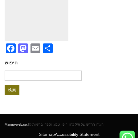
Facebook
Mastodon
Email
共
有
חיפוש
検
索:
Mango-web.co.il
© העידן החדש של איל כהן, ריפוי טבעי וספרי בריאות
Sitemap
Accessibility Statement