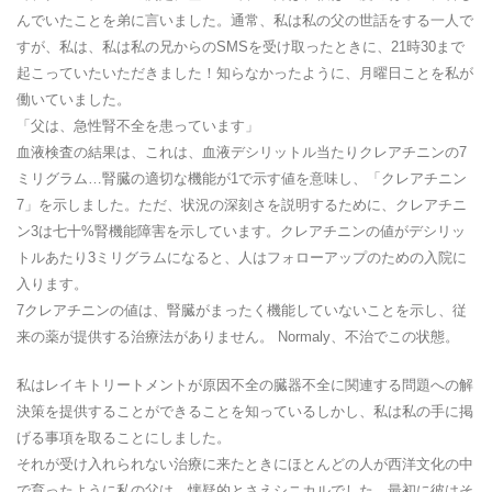
んでいたことを弟に言いました。通常、私は私の父の世話をする一人で
すが、私は、私は私の兄からのSMSを受け取ったときに、21時30まで
起こっていたいただきました！知らなかったように、月曜日ことを私が
働いていました。
「父は、急性腎不全を患っています」
血液検査の結果は、これは、血液デシリットル当たりクレアチニンの7
ミリグラム…腎臓の適切な機能が1で示す値を意味し、「クレアチニン
7」を示しました。ただ、状況の深刻さを説明するために、クレアチニ
ン3は七十%腎機能障害を示しています。クレアチニンの値がデシリッ
トルあたり3ミリグラムになると、人はフォローアップのための入院に
入ります。
7クレアチニンの値は、腎臓がまったく機能していないことを示し、従
来の薬が提供する治療法がありません。 Normaly、不治でこの状態。
私はレイキトリートメントが原因不全の臓器不全に関連する問題への解
決策を提供することができることを知っているしかし、私は私の手に掲
げる事項を取ることにしました。
それが受け入れられない治療に来たときにほとんどの人が西洋文化の中
で育ったように私の父は、懐疑的とさえシニカルでした。最初に彼はそ