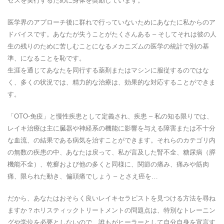
セスを実行するために身体を奨励しています。
医学界のアプローチ後に群れで行っていないためにあなたに私からのア
ドバイスです。あなたが失うことがたくさんある – そしてそれは彼の人
生の残りのために苦しむことになるメカニズムの医学の統計で別の基
準、になることを恥です。
生涯を通じてあなたを同行する薬剤またはマシンに服従するのではな
く、多くの状況では、精力的な治療は、効果的な対応することができま
す。
「OTO-免疫」と慢性疾患として定義され、疾患 – 私の知る限りでは、
レイキ治療は主に臓器や神経系の機能に影響を与える障害または不十分
な血流、の結果である病気を治すことができます。それらのカテゴリ内
の無数の疾患の中、あなたは戻って、私が言及した腎不全、糖尿病（膵
機能不全）、乾癬および他の多くと同様に、関節の痛み、痛みや筋肉
痛、限られた動き、偏頭痛でしょう – とさえ癌を…
だから、あなたはおそらく良いレイキセラピストを見つける方法を尋ね
ますか？ホリスティックトリートメントの問題点は、特別なトレーニン
グや学位を必要としないので、誰もがヒーラーとして自分自身を宣言す