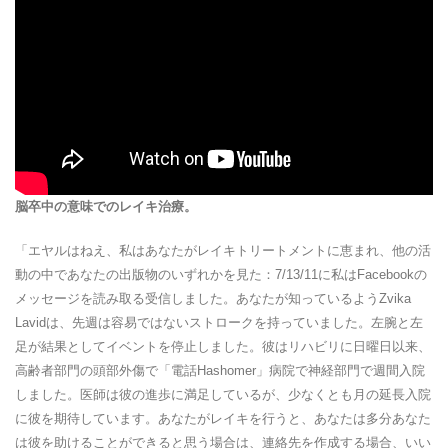
脳卒中の意味でのレイキ治療。
「エヤルはねえ、私はあなたがレイキトリートメントに恵まれ、他の活
動の中であなたの出版物のいずれかを見た：7/13/11に私はFacebookの
メッセージを読み取る受信しました。あなたが知っているようZvika
Lavidは、先週は容易ではないストロークを持っていました。左腕と左
足が結果としてイベントを停止しました。彼はリハビリに日曜日以来、
高齢者部門の頭部外傷で「電話Hashomer」病院で神経部門で週間入院
しました。医師は彼の進歩に満足しているが、少なくとも月の延長入院
に彼を期待しています。あなたがレイキを行うと、あなたは多分あなた
は彼を助けることができると思う場合は、連絡先を作成する場合、いい