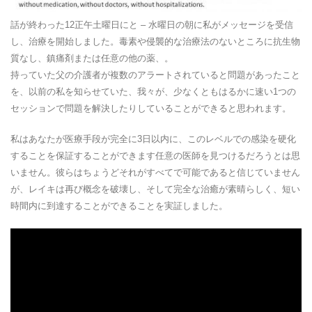
話が終わった12正午土曜日にと – 水曜日の朝に私がメッセージを受信
し、治療を開始しました。毒素や侵襲的な治療法のないところに抗生物
質なし、鎮痛剤または任意の他の薬、。
持っていた父の介護者が複数のアラートされていると問題があったこと
を、以前の私を知らせていた、我々が、少なくともはるかに速い1つの
セッションで問題を解決したりしていることができると思われます。
私はあなたが医療手段が完全に3日以内に、このレベルでの感染を硬化
することを保証することができます任意の医師を見つけるだろうとは思
いません。彼らはちょうどそれがすべてで可能であると信じていません
が、レイキは再び概念を破壊し、そして完全な治癒が素晴らしく、短い
時間内に到達することができることを実証しました。