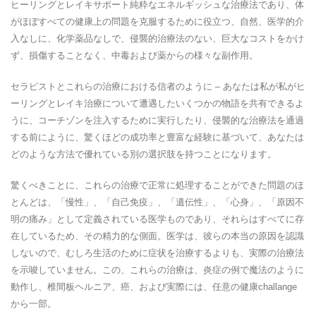
ヒーリングとレイキサポート純粋なエネルギッシュな治療法であり、体
がほぼすべての健康上の問題を克服するために役立つ、自然、医学的介
入なしに、化学薬品なしで、侵襲的治療法のない、巨大なコストをかけ
ず、損傷することなく、中毒および薬からの様々な副作用。
セラピストとこれらの治療における信者のように – あなたは私が私がヒ
ーリングとレイキ治療について遭遇したいくつかの物語を共有できるよ
うに、コーチゾンを注入するために実行したり、侵襲的な治療法を通過
する前にように、驚くほどの成功率と豊富な経験に基づいて、あなたは
どのような方法で優れている別の選択肢を持つことになります。
驚くべきことに、これらの治療で正常に処理することができた問題のほ
とんどは、「慢性」、「自己免疫」、「遺伝性」、「心身」、「原因不
明の痛み」として定義されている医学ものであり、それらはすべてに存
在しているため、その精力的な側面。医学は、彼らの本当の原因を認識
しないので、むしろ生活のために症状を治療するよりも、実際の治療法
を示唆していません。この、これらの治療は、炎症の例で魔法のように
動作し、椎間板ヘルニア、癌、および実際には、任意の健康challange
から一部。