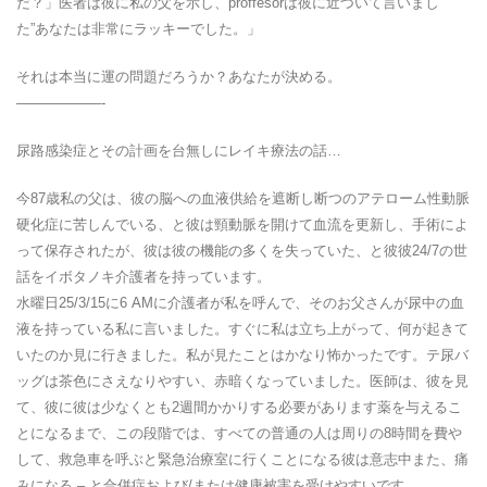
だ？」医者は彼に私の父を示し、proffesorは彼に近づいて言いまし
た”あなたは非常にラッキーでした。」
それは本当に運の問題だろうか？あなたが決める。
——————-
尿路感染症とその計画を台無しにレイキ療法の話…
今87歳私の父は、彼の脳への血液供給を遮断し断つのアテローム性動脈
硬化症に苦しんでいる、と彼は頸動脈を開けて血流を更新し、手術によ
って保存されたが、彼は彼の機能の多くを失っていた、と彼彼24/7の世
話をイボタノキ介護者を持っています。
水曜日25/3/15に6 AMに介護者が私を呼んで、そのお父さんが尿中の血
液を持っている私に言いました。すぐに私は立ち上がって、何が起きて
いたのか見に行きました。私が見たことはかなり怖かったです。テ尿バ
ッグは茶色にさえなりやすい、赤暗くなっていました。医師は、彼を見
て、彼に彼は少なくとも2週間かかりする必要があります薬を与えるこ
とになるまで、この段階では、すべての普通の人は周りの8時間を費や
して、救急車を呼ぶと緊急治療室に行くことになる彼は意志中また、痛
みになる – と合併症および/または健康被害を受けやすいです。