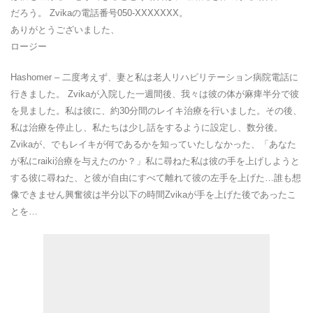
だろう。 Zvikaの電話番号050-XXXXXXX。
ありがとうございました、
ロージー
Hashomer – 二度考えず、妻と私は老人リハビリテーション病院電話に
行きました。 Zvikaが入院した一週間後、我々は彼の体が麻痺半分で彼
を見ました。私は彼に、約30分間のレイキ治療を行いました。その後、
私は治療を停止し、私たちは少し話をするように設定し、数分後。
Zvikaが、でもレイキが何であるかを知っていたしなかった、「あなた
が私にraiki治療を与えたのか？」私に尋ねた私は彼の手を上げしようと
する彼に尋ねた、と彼が自由にすべて離れて彼の左手を上げた…誰も想
像できません興奮彼は半分以下の時間Zvikaが手を上げた後であったこ
とを…