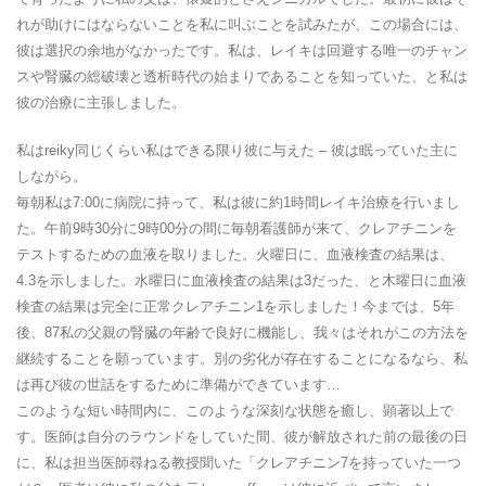
れが助けにはならないことを私に叫ぶことを試みたが、この場合には、
彼は選択の余地がなかったです。私は、レイキは回避する唯一のチャン
スや腎臓の総破壊と透析時代の始まりであることを知っていた、と私は
彼の治療に主張しました。
私はreiky同じくらい私はできる限り彼に与えた – 彼は眠っていた主に
しながら。
毎朝私は7:00に病院に持って、私は彼に約1時間レイキ治療を行いまし
た。午前9時30分に9時00分の間に毎朝看護師が来て、クレアチニンを
テストするための血液を取りました。火曜日に、血液検査の結果は、
4.3を示しました。水曜日に血液検査の結果は3だった、と木曜日に血液
検査の結果は完全に正常クレアチニン1を示しました！今までは、5年
後、87私の父親の腎臓の年齢で良好に機能し、我々はそれがこの方法を
継続することを願っています。別の劣化が存在することになるなら、私
は再び彼の世話をするために準備ができています…
このような短い時間内に、このような深刻な状態を癒し、顕著以上で
す。医師は自分のラウンドをしていた間、彼が解放された前の最後の日
に、私は担当医師尋ねる教授聞いた「クレアチニン7を持っていた一つ