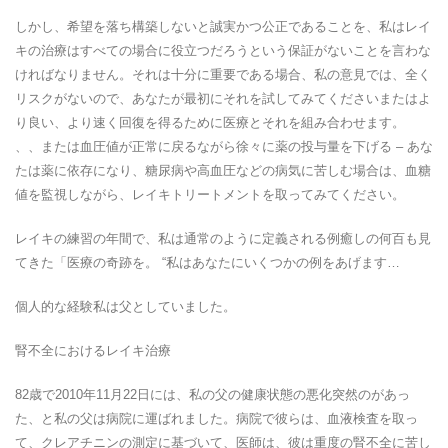
しかし、希望を落ち構築しないと誠実かつ公正であることを、私はレイ
キの治療はすべての場合に役立つだろうという保証がないことを言わな
ければなりません。それは十分に重要である場合、私の意見では、全く
リスクがないので、あなたが最初にそれを試してみてくださいまたはよ
り良い、より速く回復を得るために医療とそれを組み合わせます。
、、または血圧値が正常に戻るながら徐々に薬の投与量を下げる – あな
たは薬に依存になり、糖尿病や高血圧などの病気に苦しむ場合は、血糖
値を監視しながら、レイキトリートメントを取ってみてください。
レイキの練習の年間で、私は通常のように定義される例癒しの何百も見
てきた「医療の奇跡を。 “私はあなたにいくつかの例をあげます…
個人的な経験私は父としていました。
腎不全におけるレイキ治療
82歳で2010年11月22日には、私の父の健康状態の悪化突然のがあっ
た、と私の父は病院に運ばれました。病院で彼らは、血液検査を取っ
て、クレアチニンの測定に基づいて、医師は、彼は重度の腎不全に苦し