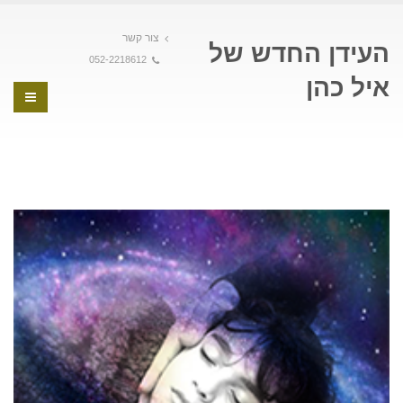
צור קשר
העידן החדש של
052-2218612
איל כהן