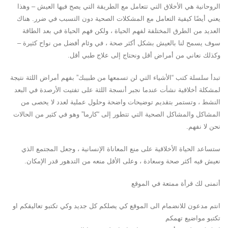
الروحانية هي الأخلاق التي تتعامل مع الطريقة التي يصح فيها العيش – وهذا
يعني أيضًا كيفية التعامل مع المشكلات الصحية دون التسبب في ضرر. هناك
العديد من الطرق المختلفة لفهم الحياة ، ولكن فهم الحياة في بعد الطاقة
سوف يسمح لنا بالعيش بشكل أكثر صحة ، في وئام أفضل من نواح كثيرة –
وكذلك نعاني من أمراض أقل ونحتاج إلى علاج طبي أقل.
تبدأ سلسلة كتب “الأشياء التي لن تسمعها من طبيبك” بفهم أمراض اللثة نتيجة
لمشكلة أخلاقية نشأت عندما نجبر أنسجة اللثة على تفتيت الأرصدة في البعد
النشط ، وتستمر بتقديم توضيحات واضحة وحلول عملية لعدد لا يحصى من
المشاكل والمشاكل الصحية التي تتطور إلى “كارما” وهو في كثير من الحالات
نحن لا نفهم.
ستساعد الحياة الأخلاقية على منع المعاناة الإنسانية ، وجعل المجتمع الذي
نعيش فيه أكثر صحة وسعادة ، وعلى الأقل منعه من التدهور قدر الإمكان.
أتمنى لك قرأة ممتعة في الموقع
انتم مدعون للانضمام الى الموقع كي يصلكم كل جديد وكي تكتبو تعاليقكم او
تكتبو مواضيع تهمكم