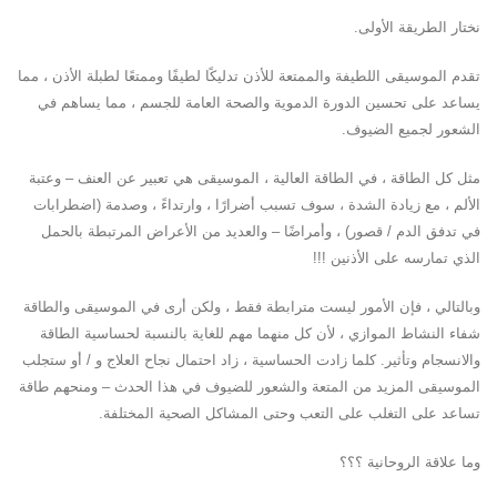
نختار الطريقة الأولى.
تقدم الموسيقى اللطيفة والممتعة للأذن تدليكًا لطيفًا وممتعًا لطبلة الأذن ، مما
يساعد على تحسين الدورة الدموية والصحة العامة للجسم ، مما يساهم في
الشعور لجميع الضيوف.
مثل كل الطاقة ، في الطاقة العالية ، الموسيقى هي تعبير عن العنف – وعتبة
الألم ، مع زيادة الشدة ، سوف تسبب أضرارًا ، وارتداءً ، وصدمة (اضطرابات
في تدفق الدم / قصور) ، وأمراضًا – والعديد من الأعراض المرتبطة بالحمل
الذي تمارسه على الأذنين !!!
وبالتالي ، فإن الأمور ليست مترابطة فقط ، ولكن أرى في الموسيقى والطاقة
شفاء النشاط الموازي ، لأن كل منهما مهم للغاية بالنسبة لحساسية الطاقة
والانسجام وتأثير. كلما زادت الحساسية ، زاد احتمال نجاح العلاج و / أو ستجلب
الموسيقى المزيد من المتعة والشعور للضيوف في هذا الحدث – ومنحهم طاقة
تساعد على التغلب على التعب وحتى المشاكل الصحية المختلفة.
وما علاقة الروحانية ؟؟؟