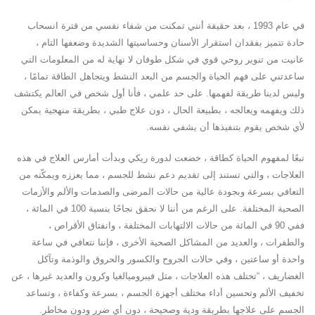
في عام 1993 ، بعد حقيقة أنني تمكنت من شفاء نفسي من فترة انسحاب
حادة تتميز بفقدان استقرار الأسنان وحساسيتها الشديدة وضعفها التام ،
عانيت من تنوير روحي قوي في شكل طوفان لا نهاية له من المعلومات التي
ساعدتني على فهم الحياة والجسم من البعد النشط ويتجاهل الطاقة تمامًا ،
وليس لدينا طريقة لفهمها. على حد علمي ، فأنا أول شخص في العالم يكتشف
ذلك ويفهمه ويعالجه ، بطبيعة الحال ، دون علاج طبي ، بطريقة منهجية يمكن
لأي شخص يقوم بتنفيذها أن يشفي نفسه.
تبعًا لمفهوم الحياة كطاقة ، خضعت لدورة ريكي وبدأت أمارس العلاج في هذه
العلاجات ، والتي تستند إلى تقديم دعم نشط للجسم ، مما يعززه ويمكّنه من
التعافي بسرعة وبجودة عالية من حالات المرضى والصدمات والألم والأزمات
الصحية المختلفة. على الرغم من أننا لا نحقق نجاحًا بنسبة 100 في المائة ،
ففي 90 في المائة من حالات الالتهابات المختلفة ، وانفتاق الأقراص ،
والطفرات ، والعديد من المشاكل الصحية الأخرى ، فإننا نتعافي في ساعة
واحدة أو ساعتين ، وفي حالات الجروح والكسور والحروق والوذمة وتآكل
الغضاريف ، “تختلف هذه العلاجات ، مثل فيبروميالغيا وكرون والعديد غيرها ، عن
تخفيف الألم وتحسين أداء مختلف أجهزة الجسم ، بسرعة وكفاءة ، وتساعد
الجسم على علاجها بطريقة ودية وصحيحة ، دون أي ضرر ودون مخاطر.