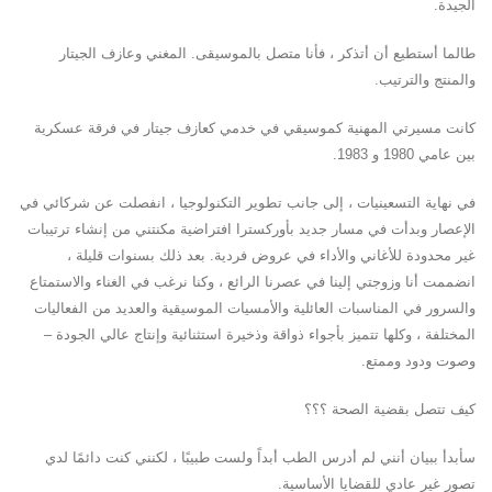
الجيدة.
طالما أستطيع أن أتذكر ، فأنا متصل بالموسيقى. المغني وعازف الجيتار
والمنتج والترتيب.
كانت مسيرتي المهنية كموسيقي في خدمي كعازف جيتار في فرقة عسكرية
بين عامي 1980 و 1983.
في نهاية التسعينيات ، إلى جانب تطوير التكنولوجيا ، انفصلت عن شركائي في
الإعصار وبدأت في مسار جديد بأوركسترا افتراضية مكنتني من إنشاء ترتيبات
غير محدودة للأغاني والأداء في عروض فردية. بعد ذلك بسنوات قليلة ،
انضممت أنا وزوجتي إلينا في عصرنا الرائع ، وكنا نرغب في الغناء والاستمتاع
والسرور في المناسبات العائلية والأمسيات الموسيقية والعديد من الفعاليات
المختلفة ، وكلها تتميز بأجواء ذواقة وذخيرة استثنائية وإنتاج عالي الجودة –
وصوت ودود وممتع.
كيف تتصل بقضية الصحة ؟؟؟
سأبدأ ببيان أنني لم أدرس الطب أبداً ولست طبيبًا ، لكنني كنت دائمًا لدي
تصور غير عادي للقضايا الأساسية.