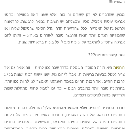
האוזניים!!!
מכאן, שהדברים לא רק קשורים זה בזה, אלא שאני רואה במוזיקה ובריפוי
אנרגטי עיסוק מקביל, מכיוון שבשניהם יש חשיבות עצומה לרגישות, להרמוניה
ולהשפעה של האנרגיה. ככל שהרגישות חדה, גדל הסיכוי שהטיפול יצליח ו/או
שהמוזיקה תגרום יותר הנאה והרגשה טובה לאורחים באירוע – ותיתן להם
אנרגיה שתסייע להתגבר על עייפות ואפילו על בעיות בריאותיות שונות.
ומה קשור רוחניות???
רוחניות
היא תורת המוסר, העוסקת בדרך שבה נכון לחיות – וזה אומר גם איך
צריך לטפל בבעיות בריאותיות, מבלי לגרום נזק. ישנן גישות רבות ושונות בנוגע
להבנת החיים, אך הבנת החיים בממד האנרגטי תאפשר לנו לחיות נכון יותר,
בהרמוניה טובה יותר במובנים רבים – וכך גם לסבול פחות ממחלות שונות
ולהזדקק פחות לטיפולים רפואיים.
סדרת הספרים “
דברים שלא תשמע מהרופא שלך
” מתחילה בהבנת מחלות
החניכיים כתוצאה של בעיה מוסרית, הנוצרת כאשר אנו כופים על רקמת
החניכיים הפרה של איזונים במימד האנרגטי, וממשיכה בהסברים ברורים
ופתרונות מעשיים למחלות ומצוקות בריאותיות רבות מספור, המתפתחות