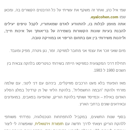
שמי איל כהן, ואתר זה משקף את עשייתי על כל ההיבטים הקשורים בה, ומכאן
שמו
eyalcohen.com
.
אתה מוזמן לבלות בו, להתוודע לאדם שמאחוריו, לקבל טיפים יעילים
להבנת בעיות שונות הקשורות בשמירה על בריאותך ועל איכות חייך,
וליהנות משירותי בין אם בתחום הריפוי או במוזיקה טובה.
מיום שאני זוכר את עצמי אני מחובר למוזיקה. זמר, נגן גיטרה, מפיק ומעבד.
תחילת דרכי המקצועית כמוזיקאי הייתה בשירותי כגיטריסט בלהקה צבאית בין
השנים 1980 ל 1983.
מאז הופעתי בלא מעט הרכבים מוזיקליים, ביניהם עם דני ליטני, עם שלמה
מזרחי ולהקת “הבמה החשמלית”, בלהקת הליווי של וין קרדינל במלון הסלע
האדום באילת – וכמייסד ושותף בלהקת הוריקן, שהופיעה בפאבים, במועדונים
ובאירועים שונים ברחבי הארץ.
בסוף שנות התשעים, במקביל להתפתחות הטכנולוגיה, נפרדתי משותפי
ללהקת הוריקן ויצאתי לדרך חדשה עם
תזמורת וירטואלית
, שאפשרה לי ליצור