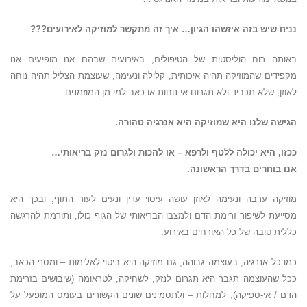
נניח שיש בזה איזשהו הגיון… איך זה מתקשר למוזיקה לאירועים???
באותה רוח הוליסטית של הטיפולים, באירועים שבהם אנו מופיעים אנו
מקפידים שהמוזיקה תהיה איכותית, קלילה ונעימה, שעוצמת הצליל תהיה נוחה
לאוזן, שלא תכביד ולא תגרום אי-נוחות או כאב למי מן המוזמנים.
הגישה שלנו היא ש
מוזיקה היא אנרגיה טהורה.
ככזו, היא יכולה ללטף ולרפא
– או להכות ולגרום נזק בריאותי…
אנו בוחרים בדרך הראשונה.
מוזיקה ערבה ונעימה לאוזן עושה עיסוי עדין ונעים לעור התוף, ובכך היא
מסייעת לשיפור זרימת הדם ולמצבו הבריאותי של הגוף כולו, ותורמת להרגשה
כללית טובה של כל האורחים באירוע.
כמו כל אנרגיה, בעוצמה גבוהה, גם מוזיקה היא ביטוי לאלימות – ומסף הכאב,
ככל שהעוצמה תגבר היא תגרום לנזק, לשחיקה, לטראומה (שיבושים בזרימת
הדם / אי-ספיקה), למחלות – ולתסמינים שונים הקשורים בעומס המופעל על