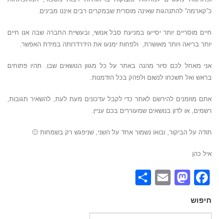
כ”קארמה” להתנהגות שאינה מוסרית שבמקרים רבים איננו מבינים.
חיים מוסריים יותר יסייעו במניעת סבל אנושי, ובעשיית החברה שבה אנו חיים
יותר בריאה ויותר מאושרת, ולפחות ימנעו את הידרדרותה במידת האפשר.
אני מאחל לכם סיור מהנה באתר על כל מגוון הנושאים שבו. תהיו פתוחים
בראש ואל תשכחו לנשום ולפהק בכל הזדמנות.
אתם מוזמנים להירשם לאתר כדי לקבל עדכונים מעת לעת, להשאיר תגובות,
רשמים, או לדון בנושאים שמעוררים בכם עניין.
תודה על הביקור, ובואו נשמור אחד על השני, שניפגש רק בשמחות 🙂
איל כהן
Share
Mastodon
Email
Facebook
חיפוש
חיפוש: