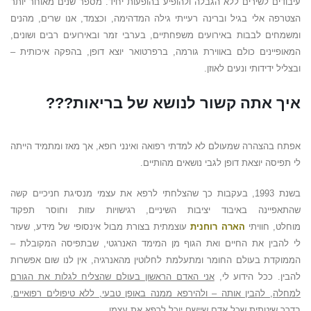
עיבודים לשירים ללא הגבלה ולהופיע בהופעות יחיד. מספר שנים מאוחר יותר
הצטרפה אלי בגיל וברינה רעייתי גילה המדהימה, וכצמד, אנו שרים, מהנים
ומשמחים לבבות באירועים משפחתיים, בערבי זמר ובאירועים רבים ושונים,
המאופיינים כולם באווירת גורמה, ברפרטואר יוצא דופן, בהפקה איכותית –
ובצליל ידידותי ונעים לאוזן.
איך אתה קשור לנושא של בריאות???
אפתח בהצהרה שמעולם לא למדתי רפואה ואינני רופא, אך מאז ומתמיד הייתה
לי תפיסה יוצאת דופן לגבי נושאים מהותיים.
בשנת 1993, בעקבות כך שהצלחתי לרפא את עצמי מנסיגת חניכיים קשה
שהתאפיינה באיבוד יציבות השיניים, רגישויות עזות וחוסר תפקוד
מוחלט,
חוויתי
הארה רוחנית
עוצמתית בצורת מבול אינסופי של מידע, שעזר
לי להבין את החיים ואת הגוף מן המימד האנרגטי, שבתפיסה המקובלת –
הממוקדת בעולם החומר ומתעלמת לחלוטין מהאנרגיה, אין לנו שום אפשרות
להבין.
ככל הידוע לי,
אני האדם הראשון בעולם שהצליח לגלות את הגורם
למחלה, להבין אותה – ולהירפא ממנה באופן טבעי, ללא טיפולים רפואיים,
בדרך שיטתית שכל אדם שיישם יוכל לרפא את עצמו
.