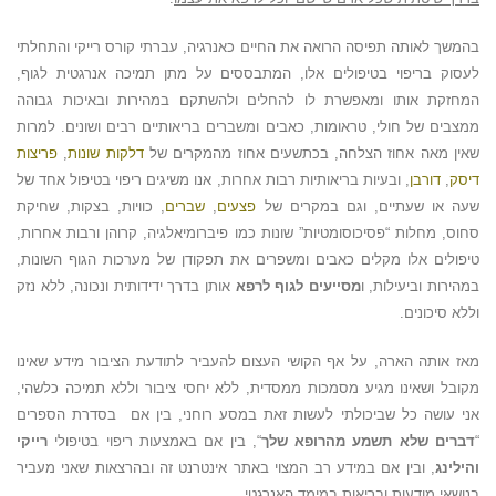
בהמשך לאותה תפיסה הרואה את החיים כאנרגיה, עברתי קורס רייקי והתחלתי
לעסוק בריפוי בטיפולים אלו, המתבססים על מתן תמיכה אנרגטית לגוף,
המחזקת אותו ומאפשרת לו להחלים ולהשתקם במהירות ובאיכות גבוהה
ממצבים של חולי, טראומות, כאבים ומשברים בריאותיים רבים ושונים. למרות
שאין מאה אחוז הצלחה, בכתשעים אחוז מהמקרים של
דלקות שונות
,
פריצות
דיסק
,
דורבן
, ובעיות בריאותיות רבות אחרות, אנו משיגים ריפוי בטיפול אחד של
שעה או שעתיים, וגם במקרים של
פצעים
,
שברים
, כוויות, בצקות, שחיקת
סחוס, מחלות “פסיכוסומטיות” שונות כמו פיברומיאלגיה, קרוהן ורבות אחרות,
טיפולים אלו מקלים כאבים ומשפרים את תפקודן של מערכות הגוף השונות,
במהירות וביעילות, ו
מסייעים לגוף לרפא
אותן בדרך ידידותית ונכונה, ללא נזק
וללא סיכונים.
מאז אותה הארה, על אף הקושי העצום להעביר לתודעת הציבור מידע שאינו
מקובל ושאינו מגיע מסמכות ממסדית, ללא יחסי ציבור וללא תמיכה כלשהי,
אני עושה כל שביכולתי לעשות זאת במסע רוחני, בין אם בסדרת הספרים
“
דברים שלא תשמע מהרופא שלך
“, בין אם באמצעות ריפוי בטיפולי
רייקי
והילינג
, ובין אם במידע רב המצוי באתר אינטרנט זה ובהרצאות שאני מעביר
בנושאי מודעות ובריאות במימד האנרגטי…