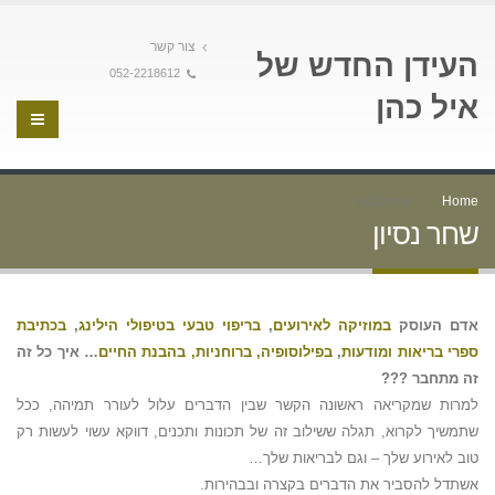
צור קשר
העידן החדש של
052-2218612
איל כהן
Home
שחר נסיון
שחר נסיון
אדם העוסק
במוזיקה לאירועים
,
בריפוי טבעי בטיפולי הילינג
,
בכתיבת
ספרי בריאות ומודעות
,
בפילוסופיה, ברוחניות, בהבנת החיים
… איך כל זה
זה מתחבר ???
למרות שמקריאה ראשונה הקשר שבין הדברים עלול לעורר תמיהה, ככל
שתמשיך לקרוא, תגלה ששילוב זה של תכונות ותכנים, דווקא עשוי לעשות רק
טוב לאירוע שלך – וגם לבריאות שלך…
אשתדל להסביר את הדברים בקצרה ובבהירות.