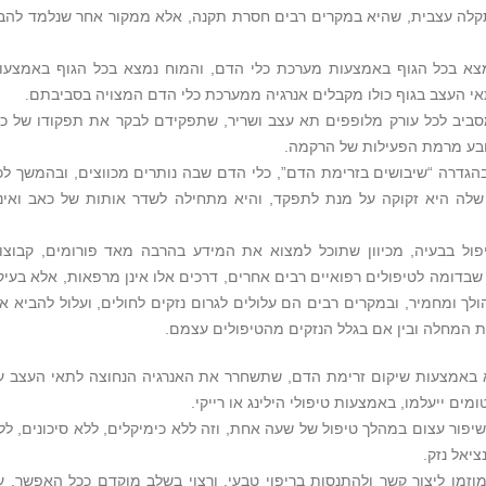
תקלה עצבית, שהיא במקרים רבים חסרת תקנה, אלא ממקור אחר שנלמד להבי
נמצא בכל הגוף באמצעות מערכת כלי הדם, והמוח נמצא בכל הגוף באמצעו
י העצב בגוף כולו מקבלים אנרגיה ממערכת כלי הדם המצויה בסביבתם.
מסביב לכל עורק מלופפים תא עצב ושריר, שתפקידם לבקר את תפקודו של כל
נובע מרמת הפעילות של הרקמה.
גדרה “שיבושים בזרימת הדם”, כלי הדם שבה נותרים מכווצים, ובהמשך לכ
לה היא זקוקה על מנת לתפקד, והיא מתחילה לשדר אותות של כאב ואינ
ול בבעיה, מכיוון שתוכל למצוא את המידע בהרבה מאד פורומים, קבוצו
 שבדומה לטיפולים רפואיים רבים אחרים, דרכים אלו אינן מרפאות, אלא בעיק
 ומחמיר, ובמקרים רבים הם עלולים לגרום נזקים לחולים, ועלול להביא א
ות המחלה ובין אם בגלל הנזקים מהטיפולים עצמם.
 באמצעות שיקום זרימת הדם, שתשחרר את האנרגיה הנחוצה לתאי העצב ע
ם ייעלמו, באמצעות טיפולי הילינג או רייקי.
 שיפור עצום במהלך טיפול של שעה אחת, וזה ללא כימיקלים, ללא סיכונים, לל
יאל נזק.
זמן ליצור קשר ולהתנסות בריפוי טבעי, ורצוי בשלב מוקדם ככל האפשר, ע