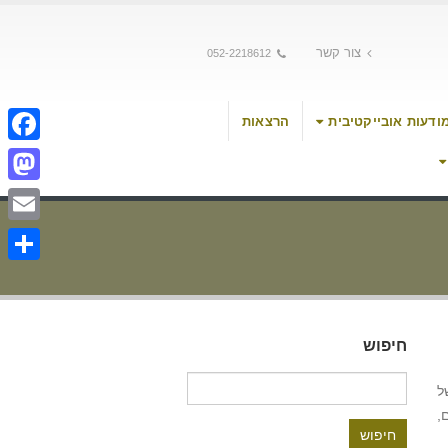
צור קשר
052-2218612
ודעות אובייקטיבית
הרצאות
cebook
stodon
Email
Share
חיפוש
חיפוש:
ל
,