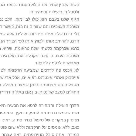
חשוב שנבין שנוירופתיה לא באמת נובעת מ
ולטפל בו ביעילות ובמהירות.
הגוף שלנו בעצם הוא כולו לב ומוח. הלב 
מערכת העצבים והם שזורים זה בזה, כאשר תא
כלי הדם שלנו אינם צינורות חלולים אלא ש
הדם, להרחיב אותו ולכווץ אותו לפי הצורך ה
ברגע שברקמה כלשהי ישנה טראומה, שהיא בה
מערכת העצבים אינה מקבלת את האנרגיה ש
מאפשרת לרקמה לתפקד.
לא אכנס פה לדרכים שמציעה הרפואה לטיפ
פייסבוק ואתרי אינטרנט רפואיים, אבל אדגיש
מטפלות בסימפטומים בזמן שמצב המחלה הולך
החולים למצב של נכות, בין אם בגלל הידרדר
הדרך היעילה והמהירה לרפא את הבעיה היא
מנת שהמערכת תחזור לתפקוד תקין והסימפטומי
מניסיון במקרים של טיפול בנוירופתיה, ראינו
כאב, ללא עומסים על הרקמות וללא שום פוטנצ
במידה ואתה סובל מנוירופתיה, ראה עצמך מו