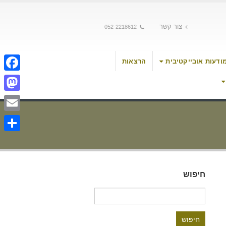
צור קשר
052-2218612
ודעות אובייקטיבית
הרצאות
cebook
stodon
Email
Share
חיפוש
חיפוש: