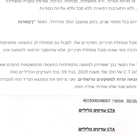
ה או מרפא אמיתי, היא מאשפזת, מנתחת, כורתת, שורפת עוקרת ומשתילה
, ללא התערבות רפואית, ללא סבל וללא עלויות כספיות.
יהם בכל מספר שנים, בזמן שמצבך הולך ומידרדר, הספר
”
(י)סודות
סובל ממחלת חניכיים, הסיכויים שלו לסבול גם ממחלת לב כתוצאה מחסימות
רבה ממי שאינו סובל ממחלת חניכיים, אלא שההסבר הרפואי לתופעה אינו
 את הקשר בכך ששתיהן למעשה מתפתחות כתוצאה מהמשקאות החמים שאנ
שותים. אני יכול להעיד על עצמי שבצילום C.T של הלב שלי משנת 2019, בגיל 59, בכל העורקים הכליליים (אלו
צאה עדות למשקעים טרשתיים
, ואני מייחס את הממצא הנדיר הזה לעובדה
וחמש שנה שלא שתיתי שתיה חמה.