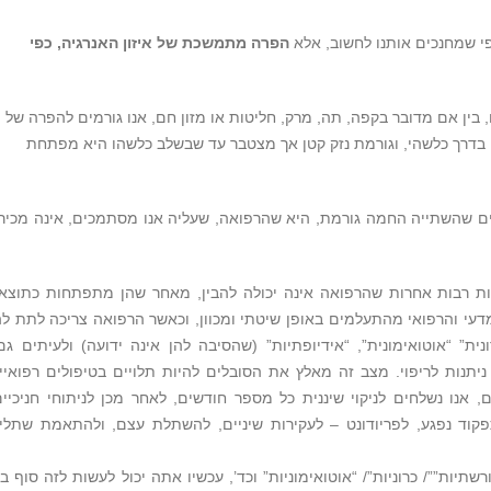
כפי שמחנכים אותנו לחשוב, אלא
הפרה מתמשכת של איזון האנרגיה, כפי
בין אם מדובר בקפה, תה, מרק, חליטות או מזון חם, אנו גורמים להפרה של
ו בדרך כלשהי, וגורמת נזק קטן אך מצטבר עד שבשלב כלשהו היא מפתחת
נים שהשתייה החמה גורמת, היא שהרפואה, שעליה אנו מסתמכים, אינה מכיר
ות רבות אחרות שהרפואה אינה יכולה להבין, מאחר שהן מתפתחות כתוצא
עי והרפואי מהתעלמים באופן שיטתי ומכוון, וכאשר הרפואה צריכה לתת לה
ית” “אוטואימונית”, “אידיופתיות” (שהסיבה להן אינה ידועה) ולעיתים ג
יתנות לריפוי. מצב זה מאלץ את הסובלים להיות תלויים בטיפולים רפואיי
אנו נשלחים לניקוי שיננית כל מספר חודשים, לאחר מכן לניתוחי חניכיים
פקוד נפגע, לפריודונט – לעקירות שיניים, להשתלת עצם, ולהתאמת שתלי
יות””/ כרוניות”/ “אוטואימוניות” וכד’, עכשיו אתה יכול לעשות לזה סוף בל