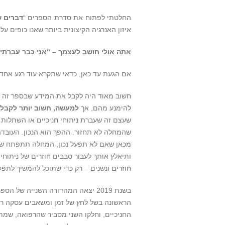
החלטתי לפתוח את סדרת הספרים “
דברים 
איזון האנרגיה הקיצונית ביותר שאנו כופים ע
אתה אולי חושב לעצמך – “אני כבר עברתי נית
אם הגעת עד כאן, כדאי שתקרא עוד רגע אחד ל
חשוב מאוד היה לקבל את המידע שבספר זה לפנ
להימנע מהם, אך
למעשה, חשוב יותר לקבל א
שעצם זה שעברת ניתוחי חניכיים או השתלות ש
שהמחלה לא תחזור. ההפך הוא הנכון. העובדה
מכאן שאם לא תפעל נכון, המחלה תתפתח ש
ותיאלץ אותך לעבור סבבים חוזרים של ניתוח
חוזרים ונשנים – רק כדי שתוכל להמשיך לתפק
בשנת 2019 יצאה המהדורה השנייה של הספר, ששמה שונה ל
הראשונה בשל לחץ של זמן ומשאבים עסקה רק
החניכיים, וחלקו השני מסביר שהרפואה, שמ