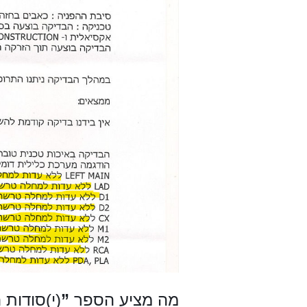
מה מציע הספר
”
(י)סודות 