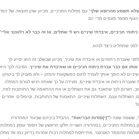
שלא תשמע מהרופא שלך
“ עם מחלות החניכיים, מכיוון שהן תוצאה של הפר
ל הגוף מספר פעמים מדי יום.
וחי חניכיים, איבדתי שיניים ויש לי שתלים, אז זה כבר לא רלוונטי אליי”
פני שתחליט כיצד לנהוג.
י שעברת ניתוחים או איבדת את שיניך, מכיוון שבשלב זה הוא יסייע לך
ותו אם כבר עברת ניתוח חניכיים או שאיבדת את שינייך.
הסיבה לכך היא
יניים לא הופך אותך לעמיד לחום המשקאות והמזון – ולא מעניק לך ביטחון
 שעברת ניתוח או איבדת שיניים, מעידה על כך שאתה רגיש לגורם המחלה.
וב, תגרום לכך שתאבד גם את השתלים או את ההתאמה של התותבות לפה,
ים, השתלות עצם, השתלות שיניים, התאמות של התותבות, וטיפולים אחרים
ד.
”
(י)סודות הבריאות“
. ההבדל ביניהם שבעוד המהדורה
 במחלות החניכיים, במהדורה השנייה חלקו הראשון של הספר עוסק במחלות
תעלמת מהממד האנרגטי, מתייחסת למחלות רבות אחרות בדיוק כמו אל מחלו