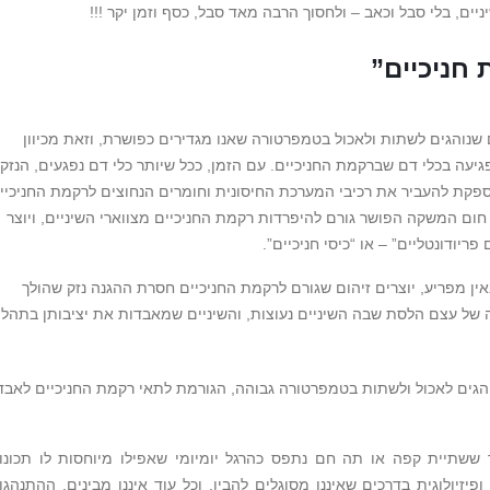
ניים, בלי סבל וכאב – ולחסוך הרבה מאד סבל, כסף וזמן יקר !!!
 חניכיים”
נוהגים לשתות ולאכול בטמפרטורה שאנו מגדירים כפושרת, וזאת מכיוון
עה בכלי דם שברקמת החניכיים. עם הזמן, ככל שיותר כלי דם נפגעים, הנזק
פקת להעביר את רכיבי המערכת החיסונית וחומרים הנחוצים לרקמת החניכיי
 חום המשקה הפושר גורם להיפרדות רקמת החניכיים מצווארי השיניים, ויוצר
יודונטליים” – או “כיסי חניכיים”.
ן מפריע, יוצרים זיהום שגורם לרקמת החניכיים חסרת ההגנה נזק שהולך
 של עצם הלסת שבה השיניים נעוצות, והשיניים שמאבדות את יציבותן בתהלי
הגים לאכול ולשתות בטמפרטורה גבוהה, הגורמת לתאי רקמת החניכיים לאבד
ששתיית קפה או תה חם נתפס כהרגל יומיומי שאפילו מיוחסות לו תכונו
יזיולוגית בדרכים שאיננו מסוגלים להבין, וכל עוד איננו מבינים, ההתנהגו