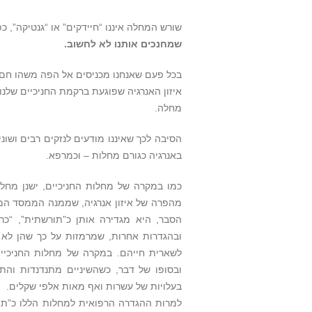
שורש המחלה איננו “חיידקים” או “גנטיקה”, 
שמחנכים אותנו לא לחשוב.
בכל פעם שאנחנו מכניסים אל הפה משהו חם, 
איזון האנרגיה שפוגעת ברקמת החניכיים שלנ
מחלה.
הסיבה לכך שאיננו מודעים לנזקים רבים ושו
באנרגיה כגורם מחלות – וכמרפא.
כמו במקרה של מחלות החניכיים, ישנן מחל
מהפרה של איזון אנרגיה, שממנה הממסד המד
הסבר, היא מגדירה אותן כ”תורשתית”, “כרונ
ובהגדרות אחרות, שמרמזות על כך שהן לא נ
לשארית חייהם. במקרה של מחלות החניכיים, 
ובסופו של דבר, כשהשיניים מתנדנדות והת
בעלויות של עשרות ואף מאות אלפי שקלים.
למרות ההגדרה הרפואית למחלות הללו כ”תורשת