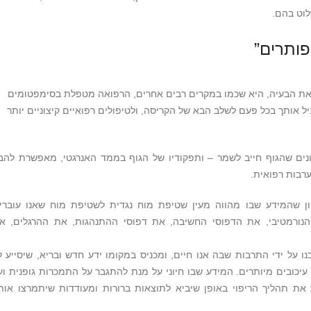
לוט בהם.
פותרים”
 את הבעיה, היא שכמו במקרים רבים אחרים, הרפואה מטפלת בסימפטומים
ל אותך בכל פעם לשלב הבא של הקריסה, ולטיפולים רפואיים קיצוניים יותר
נים שהגוף חייב לשמר – ותפקודיו של הגוף בממד האנרגטי, מאפשרת להבי
רבות רפואית.
ון שהמידע שבו מהווה מעין שטיפת מוח נגדית לשטיפת מוח שאנו עוברי
נורמטיבי, את הדפוסי החשיבה, את דפוסי ההתנהגות, את ההרגלים, א
 על ידי התרבות שבה אנו חיים, ומכניס במקומו ידע חדש ובריא, שיסייע ל
יכובים מיותרים. המידע שבו חיוני על מנת להתגבר על התמכרות גופנית וע
את תהליך הריפוי באופן שיביא לתוצאות ברורות ומעודדות שיתמרצו אות