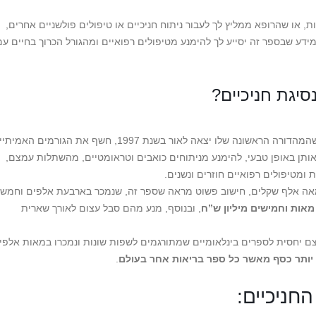
, או שהרופא ממליץ לך לעבור ניתוח חניכיים או טיפולים פולשניים אחרים,
דע שבספר זה יסייע לך להימנע מטיפולים רפואיים ומהגורל הכרוך בחיים עם
סיגת חניכיים?
“, שהמהדורה הראשונה שלו יצאה לאור בשנת 1997, חשף את הגורמים האמי
 אותן באופן טבעי, להימנע מניתוחים כואבים וטראומטיים, מהשתלות עמצם,
 ומטיפולים רפואיים חוזרים ונשנים.
אה אלף שקלים, חישוב פשוט מראה שספר זה, שנמכר בארבעת אלפים וחמש
אות וחמישים מיליון ש”ח
, ובנוסף, מנע מהם סבל עצום לאורך שארית
ם יחסית לספרים בינלאומיים שמתורגמים לשפות שונות ונמכרו במאות אלפי
 יותר כסף מאשר כל ספר בריאות אחר בעולם
.
חניכיים: