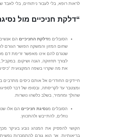
לראות רופא, בלי לעבור ניתוחים, בלי לאבד שי
“דלקת חניכיים מול נסיגת
הסובלים מ
דלקת החניכיים
הם אנשים ש
שחום המזון והמשקה הפושר הגורם לפגי
שנגרם להם אינו מאפשר זרימת דם מס
לצורך תחזוקה, הגנה ושיקום. במקביל,
את מה שקרוי בשפה המקצועית “כיסים פר
חיידקים החודרים אל אותם כיסים מתרבים באי
ומצטבר עד לקריסתה, ובסופו של דבר לספיגה
שהולך ומחמיר, בשלב כלשהו נושרות.
הסובלים מ
נסיגת חניכיים
הם אלו שנו
נוזלים, להתייבש ולהתכווץ.
הקושי להפסיק את המנהג נובע בעיקר מכך 
בריאותיות, אך הוא גורם להתמכרות נפשית ופ