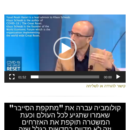
נגן
וידאו
01:52
00:00
קישור להורדה או לשליחה
נגן
וידאו