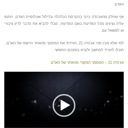
האדם.
אף שחלק מהאג’נדה כרוך בהקרסת הכלכלה ובדילול אוכלוסיית האדם, חתמו
עליה נציגים מכל המדינות בשם המדינות, מבלי להביא את הדבר לדיון ציבורי
או למשאל עם.
למי שלא מבין מהי אג’נדה 21, הורדתי את המסמך מהאתר הרשמי של האו”ם,
תוכלו להוריד למחשב ולקרא בזמנכם החופשי.
אג’נדה 21 – המסמך המקורי מהאתר של האו”ם
נגן
וידאו