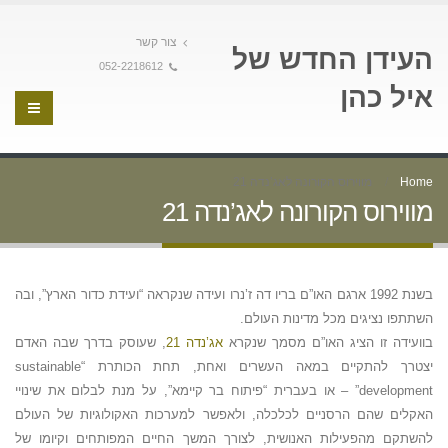
צור קשר
העידן החדש של
052-2218612
איל כהן
Home
מווירוס הקורונה לאג’נדה 21
מווירוס הקורונה לאג’נדה 21
בשנת 1992 ארגם האו”ם בריו דה ז’נרו ועידה שנקראה “ועידת כדור הארץ”, ובה
השתתפו נציגים מכל מדינות העולם.
בוועידה זו הציג האו”ם מסמך שנקרא
אג’נדה 21
, שעוסק בדרך שבה האדם
יצטרך להתקיים במאה העשרים ואחת, תחת הכותרת “sustainable
development” – או בעברית “פיתוח בר קיימא”, על מנת לבלום את שינויי
האקלים שהם הרסניים לכלכלה, ולאפשר למערכות האקולוגיות של העולם
להשתקם מהפעילות האנושית, לצורך המשך החיים המפותחים וקיומו של