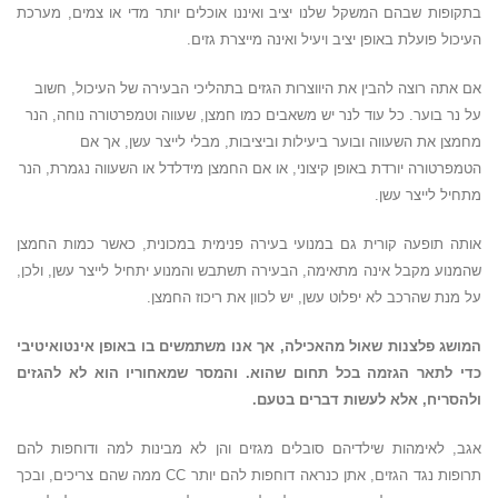
בתקופות שבהם המשקל שלנו יציב ואיננו אוכלים יותר מדי או צמים, מערכת
העיכול פועלת באופן יציב ויעיל ואינה מייצרת גזים.
אם אתה רוצה להבין את היווצרות הגזים בתהליכי הבעירה של העיכול, חשוב
על נר בוער. כל עוד לנר יש משאבים כמו חמצן, שעווה וטמפרטורה נוחה, הנר
מחמצן את השעווה ובוער ביעילות וביציבות, מבלי לייצר עשן, אך אם
הטמפרטורה יורדת באופן קיצוני, או אם החמצן מידלדל או השעווה נגמרת, הנר
מתחיל לייצר עשן.
אותה תופעה קורית גם במנועי בעירה פנימית במכונית, כאשר כמות החמצן
שהמנוע מקבל אינה מתאימה, הבעירה תשתבש והמנוע יתחיל לייצר עשן, ולכן,
על מנת שהרכב לא יפלוט עשן, יש לכוון את ריכוז החמצן.
המושג פלצנות שאול מהאכילה, אך אנו משתמשים בו באופן אינטואיטיבי
כדי לתאר הגזמה בכל תחום שהוא. והמסר שמאחוריו הוא לא להגזים
ולהסריח, אלא לעשות דברים בטעם.
אגב, לאימהות שילדיהם סובלים מגזים והן לא מבינות למה ודוחפות להם
תרופות נגד הגזים, אתן כנראה דוחפות להם יותר CC ממה שהם צריכים, ובכך