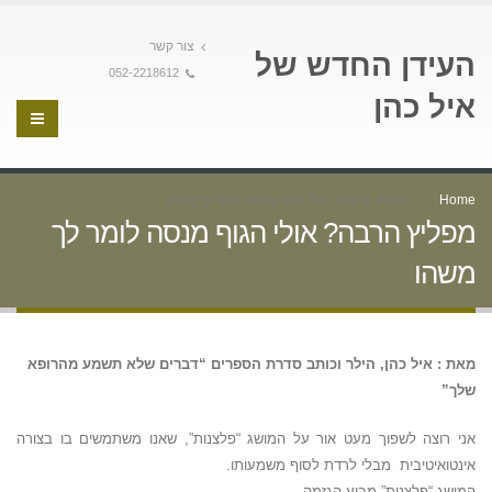
צור קשר
העידן החדש של
052-2218612
איל כהן
Home
מפליץ הרבה? אולי הגוף מנסה לומר לך משהו
מפליץ הרבה? אולי הגוף מנסה לומר לך
משהו
מאת : איל כהן, הילר וכותב סדרת הספרים “דברים שלא תשמע מהרופא
שלך”
אני רוצה לשפוך מעט אור על המושג “פלצנות”, שאנו משתמשים בו בצורה
אינטואיטיבית מבלי לרדת לסוף משמעותו.
המושג “פלצנות” מביע הגזמה.