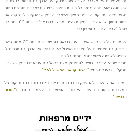
גם מעמיסות על מערכת העיכול של התינוק ועל הדרך גם גורמות לו לנטייה
להשמנה שהוא יסבול ממנה כל חייו. זו הסיבה שתינוקות שיונקים סובלים פחות
מגזים מאשר תינוקות שניזונים ממזון תעשייתי, שבזמן שבהנקה הילד מקבל את
כמות המזון שהוא צריך, במזון תעשייתי אפשר לדחוף לילד כמה CC יותר כדי
שחלילה לא יהיה רעב ושיישן טוב…
לאימהות שלילדיהם יש גזים – אתן כנראה דוחפות להם יותר CC ממה שהם
צריכים, גם מעמיסות על מערכת העיכול של התינוק ועל הדרך גם גורמות לו
לנטייה להשמנה שהוא יסבול ממנה כל חייו.
חשוב שתהיו ערניות. רוצים להתעמק מעט בתהליכים אנרגטיים בזמן של שינוי
משקל – קראו את הטיפ
“דיאטה קסאח והמשקל לא זז”
במידה ואתה מעוניין להתעמק בהבנת הגוף כיישות אנרגטית והבנת תפקודן של
המערכות השונות במימד האנרגטי, הנושא נדון לעומק בספר
“(י)סודות
הבריאה”
.