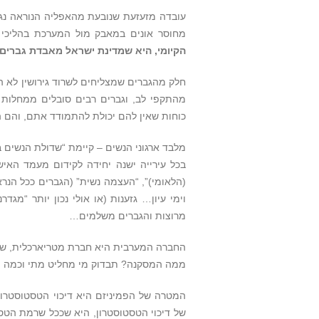
עובדה מזעזעת שנובעת מהאפליה הנוראה נג
מחוסר אונים במאבק מול המערכת בהליכי גי
הקיומי, היא שמדינת ישראל מאבדת גברים
חלק מהגברים שמצליחים לשרוד גירושין לא ה
מהתקפי לב, וגברים רבים סובלים ממחלות
כוחות שאין להם יכולת להתמודד אתם, והם הו
מלבד ארגוני הנשים – קיימת “שדולת הנשים ב
בכל עירייה ישנה יחידה לקידום מעמד האישה
(הלאומי)”, “העצמה נשית” (הגברים ככל הנרא
וימי עיון… גזענות (או אולי נכון יותר “מגד
מרוצות והגברים משלמים…
החברה המערבית היא חברת מטריארכלית, שבה
ממה המסקנה? תבדוק מי מחליט מתי וכמה יהי
המטרה של הפמיניזם היא דיכוי הטסטוסטרון 
של דיכוי הטסטוסטרון, היא שככל שרמת הטסטוס