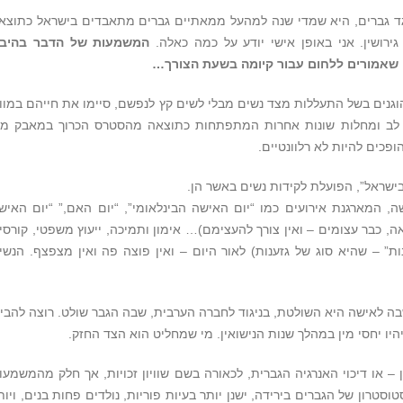
ד גברים, היא שמדי שנה למהעל ממאתיים גברים מתאבדים בישראל כתוצא
רושין. אני באופן אישי יודע על כמה כאלה.
המשמעות של הדבר בהיב
 שאמורים ללחום עבור קיומה בשעת הצורך…
וגנים בשל התעללות מצד נשים מבלי לשים קץ לנפשם, סיימו את חייהם במוו
 לב ומחלות שונות אחרות המתפתחות כתוצאה מהסטרס הכרוך במאבק מו
פכים להיות לא רלוונטיים.
ישראל”, הפועלת לקידות נשים באשר הן.
, המארגנת אירועים כמו “יום האישה הבינלאומי”, “יום האם,” “יום האיש
ה, כבר עצומים – ואין צורך להעצימם)… אימון ותמיכה, ייעוץ משפטי, קורסי
רנות” – שהיא סוג של גזענות) לאור היום – ואין פוצה פה ואין מצפצף. הנשי
 לאישה היא השולטת, בניגוד לחברה הערבית, שבה הגבר שולט. רוצה להבין
ו יחסי מין במהלך שנות הנישואין. מי שמחליט הוא הצד החזק.
– או דיכוי האנרגיה הגברית, לכאורה בשם שוויון זכויות, אך חלק מהמשמעו
טרון של הגברים בירידה, ישנן יותר בעיות פוריות, נולדים פחות בנים, ויות