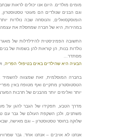
מומים מולדים. היום אנו יכולים לראות שבח
וגם הבנים שנולדים הם מעוטי טסטוסטרון,
הומוסקסואלים, והנוסחה שבה נולדות יותר
במהירות, היא של חברה שמחסלת את עצמה 
התשובה הפמיניסטית להידלדלות של מאגר ה
נולדות בנות, הן קוראות להן בשמות של בנים 
מסתדר…
הבעיה היא שהילדים באים בטיפולי הפריה
, ו
בחברה המוסלמית, זאת שמצווה להשמיד את
הטסטוסטרון מתקיים ואף מטופח באין מפריע, 
יותר ואלימים יותר מהבנים של תרבות המערב
מדרך הטבע, תפקידו של הגבר להגן על מש
משתנים, ולכן השקפת העולם של גבר עם טס
שלוקה בחוסר טסטוסטרון – וגם מאישה, שבאופ
אנחנו לא אויבים – אנחנו אחד. גבר שמרוו