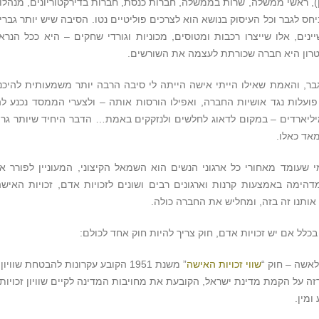
, ראשי ממשלה, שרות בממשלה, חברות כנסת, חברות בדירקטוריונים, מנהלו
 לגבר וכל העיסוק בנושא הוא לצרכים פוליטיים נטו. הסיבה שיש יותר גברי
ים, אלו שייצרו רכבות ומטוסים, מכוניות וגורדי שחקים – היא ככל הנרא
רון היא חברה שכורתת לעצמה את השורשים.
גבר, והאמת שאילו הייתי אישה הייתה לי סיבה הרבה יותר משמעותית להיכנ
 פועלות נגד אושיות החברה, ואפילו הורסות אותה – ולצערי הממסד נכנע לה
ליארדים – במקום לדאוג לחלשים ולנזקקים באמת… הדבר היחיד שיותר גרו
אד כאלו.
עומד מאחורי כל ארגוני הנשים הוא השמאל הקיצוני, המעוניין לפורר א
הימה באמצעות קרנות וארגונים רבים ושונים לזכויות אדם, זכויות האישה
 אותנו זה בזה, ומחליש את החברה כולה.
כלל אם יש זכויות אדם, חוק צריך להיות חוק אחד לכולם:
לאשה – חוק “
שווי זכויות האישה
” משנת 1951 הקובע עקרונות להבטחת שוויון
זה על הקמת מדינת ישראל, הקובעת את מחויבות המדינה לקיים שוויון זכויות
ומין.