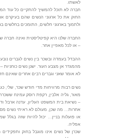
לאשתו.
חברה לא תוכל להמשיך להתקיים כל עוד המג
החוק את כל ארגוני הנשים שהם בעיקרם אר
ולתמוך בארגוני חלשים, התומכים בחלשים בחבר
החברה שלנו היא קפיטליסטית ואינה חברה שוו
– או לכל מאפיין אחר.
ההבדל בעמדה ובשכר בין נשים לגברים נובע מ
מהמגדר אן מצבע העור. ישנן נשים כוחניות – 
לא אומר שאני וגברים רבים אחרים שאינם חזק
נשים רבות מרוויחות מדי חודש שכר, שלי, כג
– נשיאת בית המשפט העליון, עדנה ארבל ודור
אחרות… מה שכן, מעולם לא ראיתי נשים מסגר
או פועלות בניין… יכול להיות שזה בגלל שמ
אפליה.
שכרן של נשים אינו מוגבל בחוק ותפקידים ה