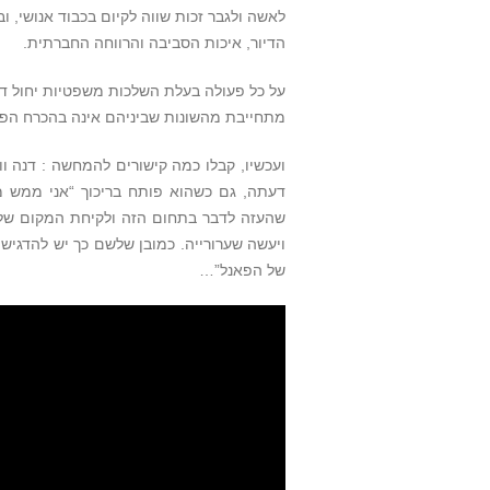
לאשה ולגבר זכות שווה לקיום בכבוד אנושי, ו
הדיור, איכות הסביבה והרווחה החברתית.
על כל פעולה בעלת השלכות משפטיות יחול די
מתחייבת מהשונות שביניהם אינה בהכרח הפל
ועכשיו, קבלו כמה קישורים להמחשה : דנה וו
דעתה, גם כשהוא פותח בריכוך “אני ממש מ
שהעזה לדבר בתחום הזה ולקיחת המקום של הק
ויעשה שערורייה. כמובן שלשם כך יש להדגיש א
של הפאנל”…