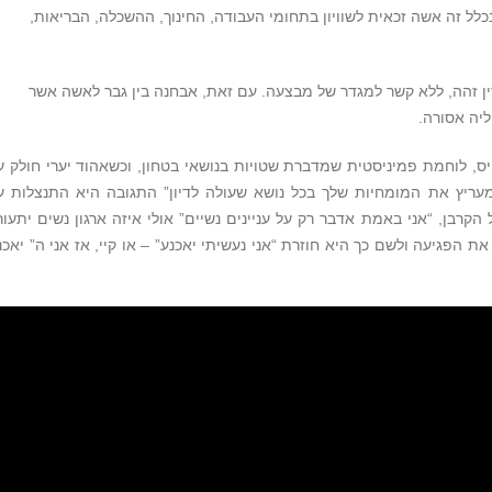
בכלל זה אשה זכאית לשוויון בתחומי העבודה, החינוך, ההשכלה, הבריאות,
ן זהה, ללא קשר למגדר של מבצעה. עם זאת, אבחנה בין גבר לאשה אשר
יה אסורה.
יס, לוחמת פמיניסטית שמדברת שטויות בנושאי בטחון, וכשאהוד יערי חולק ע
עריץ את המומחיות שלך בכל נושא שעולה לדיון” התגובה היא התנצלות ע
רבן, “אני באמת אדבר רק על עניינים נשיים” אולי איזה ארגון נשים יתעור
ת הפגיעה ולשם כך היא חוזרת “אני נעשיתי יאכנע” – או קיי, אז אני ה” יאכנ