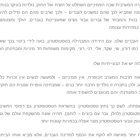
ברה המערבית שבה הפמיניזם השתלט על השיח ועל החוק, נולדות בעיקר בנות 
 מה שמביא לכך שהם נמשכים לגברים – ולכך שרבים מהם הם גדלים להיו
 בנות והמבחר של גברים עבור נשים שמעוניינות בגברים, הולך ומצטמצ
במהירות עצומה.
גברים שלנו, עם הירידה המבהילה בטסטוסטרון, באה לידי ביטוי בכך שא
כמו דורון, שי, שקד, אלי, דני, רוני, מקימות משפחות חד מיניות ומבחינתן הכ
לזה יש את הבעייתיות שלו.
 תרבות המערב הכופרת, אין פמיניזם – ולמעשה לנשים אין זכויות כלל
ולכן בחברה זו נולדים הרבה יותר בנים – שמבחינה גופנית וגנטית הם חזקי
 המעודנת, והם מכווננים להשמיד אותה.
פחתו, לשם כך נחוץ טסטוסטרון. בהשראת הטסטוסטרון גם דפוסי החשיב
טוסטרון (להלן: גבר עם ביצים – לוחם), תהיה שונה מהשקפת עולם של גב
ן טבעי הטסטוסטרון מצוי אצלה בכמויות קטנות יותר.
יח יותר מאישה לא לוקח את הכסף למדינת הגברים, אלא מביא אותו הביתה