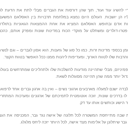
כדי להשיג עוד ועוד, תוך שהן דורסות את הגברים מבלי לתת את הדעת לכ
ו הן יושבות. העולם היום נמצא במלחמת תרבויות בין האסלאם המשעב
ויות אדם ובחופש. האסלאם המציא את אחת ההמצאות הגאוניות בתולדו
טרו-דולרים ומשתלט על מוקדי הכוח במדינות שונות ומפרק אותם, כהכנ
 בכספי מדינות זרות, כמו כל סוג של גזענות, הוא אסון לגברים – וגם לנשים
הרבות שלו לטווח הארוך, ומעדיפות ליהנות ממנו ככל האפשר בטווח הקצר.
מיניזם, מבלי שתהיינה מודעות להשלכות שלו ולתהליכים שמתרחשים בעולם
דול יותר ממה שהן תהיינה מסוגלות לשאת.
ה ישנם למעלה מארבעים ארגוני נשים – ואין בה ארגון גברים אחד לרפואה
לו בדרכים שונות, זוכה אוטומטית לתמיכתם של ארגונים ומערכות המתחרי
ר הישע וכותשים אותו עד דק.
ות שבה מתייחסת המשטרה לכל תלונה של אישה נגד גבר, המכניסה את הגב
בר שיתלונן על אלימות מצד אישה, לכל היותר יזכה ליחס מלגלג.