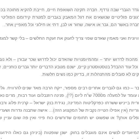
דר הגברי שבה נרדף. חברה תקינה השואפת חיים, חייבת להקיא מתוכה בכו
גונים פוליטיים שנושאים את דגל המאבק בגברים למטרת קידומם הפוליטי 
ה באשר הם, גבר או אישה, שחור או לבן, דתי או חילוני וכל מאפיין אחר.
יונית ואני מאמין שאדם שפוי צריך לזעוק את זעקת החלשים – בלי קשר למגד
הכוח לדרוש יותר – ומהמיומנויות שהאדם יכול לדרוש שכר עבורן – ולא נוב
וכל עוד ההבדל בטסטוסטרון קיים, ישנם מטבע הדברים יותר גברים כוחניים, ז
ים לא סובלים מהתנהלות זו, בדיוק כמו נשים חלשות.
בר – כמו גם לגברים אחרים רבים מספור, ייקח הרבה מאד שנים להרוויח. גלי
מאור, גליה אלבין, רקפת רוסק עמינח ששכרה עומד על למעלה מ7000 ש”ח ליום (?!), פנינה רוזנבלום ועוד רבות, מרים נ
ית בייניש ששרתו כפרקליטות המדינה, נגידת בנק ישראל – קרנית פלוג ורבו
יות (אין אפילו הטייה נקבית של המקצוע הזה)… אישה שתבנה גדרות ושערי
פלים אותן? או שפשוט יש תחומים שדורשים כוח פיזי ואין פה שום עניין ש
מיועדים לנשים אינם מוגבלים בחוק. ישנן שופטות (ביניהן גם כאלו הידועו