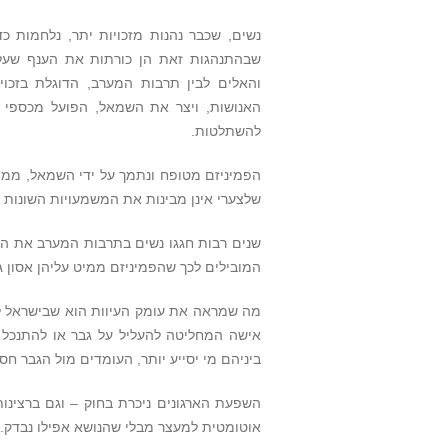
נשים, שכבר נהנות מזכויות יתר, נלחמות 
שבהתנהגות זאת הן כורתות את הענף שעלי
והאלים לבין תרבות המערב, הדוגלת בזכ
האנושות, ויצר את השמאל, הפועל מכספי פ
להשתלטות.
הפמיניזם מטופח ונתמך על ידי השמאל, ממומן
שלצערי אינן מבינות את המשמעויות השונות ו
שנים רבות חגגו נשים בתרבות המערב את הפ
המובילים לכך שהפמיניזם ממיט עליהן אסון ג
מה שמראה את עומק העיוות הוא שבישראל לבד
אישה המחליטה להעליל על גבר או להתנכל 
ביניהם מי יסייע יותר, העומדים מול הגבר חס
השפעת הארגונים ניכרת בחוק – וגם ברצינ
אוטומטית למעצר מבלי שהנושא אפילו נבדק. ג