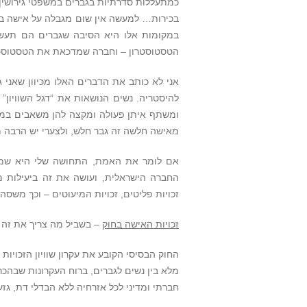
כמתעללות סדרתיות בגברים במשפטי גירושין)
בכירות… למעשה אין שום מגבלה על אישה ביחס
במקומות אלו היא הסיבה שגברים הם תעשיינ
הטסטוסטרון – וחברה שמדכאת את הטסטוסט
אני לא כותב את הדברים האלו מכיוון שאני 
להיסטריה. נשים הנושאות את “דגל השוויון”
ומשתף איתן פעולה ומקצה להן משאבים במי
מאישה חלשה זה גבר חלש, ולצערי יש הרבה מ
אם לומר את האמת, התחושה שלי היא שמי ש
החברה הישראלית, ועושה את זה ביעילות מד
זכויות פליטים, זכויות המיעוטים – וכך משסה
זכויות האישה בחוק
– בשביל מה צריך את זה ב
החוק הבסיסי הקובע את עקרון שוויון הזכויות 
מלא בין נשים לגברים, ברוח העקרונות שבהכר
חברתי ומדיני לכל אזרחיה ללא הבדלי דת, גזע 