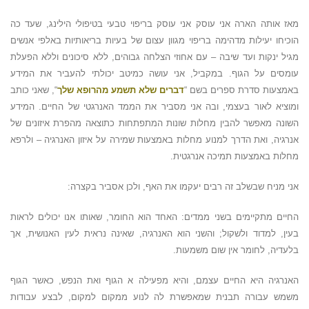
מאז אותה הארה אני עוסק אני עוסק בריפוי טבעי בטיפולי הילינג, שעד כה
הוכיחו יעילות מדהימה בריפוי מגוון עצום של בעיות בריאותיות באלפי אנשים
מגיל ינקות ועד שיבה – עם אחוזי הצלחה גבוהים, ללא סיכונים וללא הפעלת
עומסים על הגוף. במקביל, אני עושה כמיטב יכולתי להעביר את המידע
באמצעות סדרת ספרים בשם “
דברים שלא תשמע מהרופא שלך
“, שאני כותב
ומוציא לאור בעצמי, ובה אני מסביר את הממד האנרגטי של החיים. המידע
השונה מאפשר להבין מחלות שונות המתפתחות כתוצאה מהפרת איזונים של
אנרגיה, ואת הדרך למנוע מחלות באמצעות שמירה על איזון האנרגיה – ולרפא
מחלות באמצעות תמיכה אנרגטית.
אני מניח שבשלב זה רבים יעקמו את האף, ולכן אסביר בקצרה:
החיים מתקיימים בשני ממדים: האחד הוא החומר, שאותו אנו יכולים לראות
בעין, למדוד ולשקול; והשני הוא האנרגיה, שאינה נראית לעין האנושית, אך
בלעדיה, לחומר אין שום משמעות.
האנרגיה היא החיים עצמם, והיא מפעילה א הגוף ואת הנפש, כאשר הגוף
משמש עבורה תבנית שמאפשרת לה לנוע ממקום למקום, לבצע עבודות