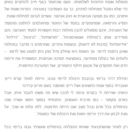
ופעולות שונות החיוניות לשלמותה. כשם שהחומר בגוף חייב להתקיים באיזון
כדי שלא נסבול ממחלות למיניהן, כך גם כשמדובר באנרגיה: הפרות שונות של
איזונים, כמו גם מצוקה אנרגטית או חנק אנרגטי, עשויים לגרום למחלות שונות.
המדע והרפואה, שמתמקדים בממד של החומר ומתעלמים לחלוטין מהממד
של האנרגיה, אינם מסוגלים להבין מחלות רבות הקשורות לממד האנרגטי, והם
מגדירים אותן כ”מחלות אוטואימוניות”, “תורשתיות”, “כרוניות”, “וירליות”,
“אידיופתיות” (סיבות לא ידועות), ובשמות אחרים, שמרמזים כי מדובר במחלות
שאינן ניתנות לריפוי. אך האמת היא שחלק גדול מהן ניתן למנוע ואף לרפא –
ולעתים אף בקלות מפתיעה, באמצעות תמיכה אנרגטית, המשפרת את זרימת
הדם ואת תפקודם של מנגנון חילוף החומרים, ושל המערכת החיסונית.
תחילת דרכי בריפוי ובהבנת היכולת לריפוי טבעי, הייתה לאחר קורס רייקי
שעברתי בסוף שנות התשעים אצל רייקי מאסטר בשם מרים קירז’נר.
החוויה שהייתה לי בקורס גרמה לי להבין שיש פה משהו לעבוד איתו, אבל
כאדם סקפטי – כמו מרבית האנשים, התנסיתי במשך חמש עשרה שנה
בטיפולים בכל אדם ובכל מצב שבו הייתה הזדמנות, ללא עלות או שכר, על
מנת לבחון את דרך הריפוי הזאת ואת היכולות שלי כמטפל.
רק לאחר שהשתכנעתי שאחוז ההצלחה בטיפולים שעשיתי גבוה בריפוי בכל