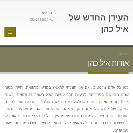
צור קשר
העידן החדש של
052-2218612
איל כהן
Home
אודות איל כהן
אודות איל כהן
כמו כל אדם נורמטיבי, גם אני חונכתי להאמין במדע וברפואה, והייתי בטוח
שהם מחזיקים בפתרונות לבעיות הבריאותיות ושכל השאר זה שטויות. בשנת
1993 חוויתי
הארה רוחנית
שטלטלה את תפיסת עולמי – והביאה אותי להבנה
עמוקה של קיומו של ממד נוסף שממנו המדע והרפואה מתעלמים. הממד
האנרגטי של החיים, שלמרות היותו סמוי מהעין, בכל הנוגע לקיום ולבריאות, יש
לו חשיבות הרבה יותר גדולה מאשר זו של הממד החומרי, שבו המדע והרפואה
ממוקדים.