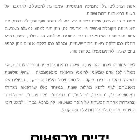
אמת הטיפולים שלי כ
תמיכה אנרגטית
, שמסייעת למטופלים להתגבר על
בעיות בריאותיות רבות ושונות.
מניסיוני רב השנים, שיטת ריפוי זו היא היעילה ביותר שקיימת, ולהערכתי, אם
היא הייתה מקובלת ואנשים היו מודעים לה, ניתן היה למנוע למעלה משבעים
אחוז מהניתוחים המבוצעים בבתי החולים. יעילותה כה גדולה, שניתן לרפא
מחלה כמו דלקת ריאות בתוך שעתיים, ומחלה כמו דלקת אוזניים ניתן לרפא
בחצי שעה, ולעיתים אפילו בפחות מזה.
לאור אחוזי ההצלחה הגבוהים, והיעילות בהפחתת כאבים ובחזרה לתפקוד, אני
ממליץ לכל אדם שמעוניין להימנע מרפואה סימפטומטית – שהיא פולשנית
ורעילה ובמקרים רבים מזיקה – לנסות טיפולי הילינג או רייקי. , טיפולים אלו
מאפשרים לגוף לרפא מחלות שונות, במיוחד כאלו שהרפואה מגדירה
כ”אוטואימוניות”, “כרוניות”, “וירליות”, “תורשתיות”, “אידיופטיות”, “נוירולוגיות”
ובהגדרות אחרות המעידות על חוסר מוצא, ואין לה מרפא עבורן – למעט דיכוי
הסימפטומים ונטילת תרופות על בסיס קבוע.