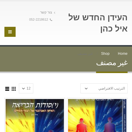
צור קשר
העידן החדש של
052-2218612
איל כהן
Home
Shop
غير مصنف
غير مصنف