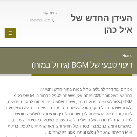
צור קשר
העידן החדש של
052-2218612
איל כהן
Home
ריפוי טבעי של BGM (גידול במוח)
ריפוי טבעי של BGM (גידול במוח)
מכירים עוד דרך להעלים גידול במוח בתוך חודש וחצי???
בחמישי באוקטובר 2020פנתה אלי משפחה לטפל בבחור בן 54 שסובל מ
GBM (גליובלסטומה- גידול במוח), שעבר שלושה ניתוחי מוח להסרת גידולים,
ולאחר שצמח גידול נוסף בגודל שלושה סנטימטר הרופאים כבר לא מצאו טעם
לנתח, והכינו את המשפחה לכך שנותרו לו בין חודש וחצי לשלושה חודשים
לחיות. התחלנו סדרה של טיפולי הילינג פעמיים בשבוע, כל טיפול שעתיים,
ובעשרים וחמש בנובמבר, בסך הכול חודש וחצי מאז שהתחלנו לטפל, בדיקת
MRI הראתה שהגידול נעלם ונותרו ממנו רק שרידים…