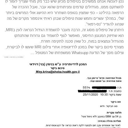
נכון לעכשיו אנחנו ממשיכים בטיפולים מכיוון שיש כבר נזק מוחי שצריך לעזור לו
להשתקם ממנו, מגידולים קודמים ומניתוחים שהוא עבר, ואבל ההכרה של
הרפואה בהילינג – כפי שמצוין בטופס השחרור היא ההישג אולי המרשים ביותר
שלי, במהלך עשרים וחמש שנות טיפולים שבהן ראיתי אינספור מקרים של מה
שנהוג להגדיר “נס-רפואי”.
היתרון של טיפולים מסוג זה, הרבה מעבר להשמדת הגידול הנראה לעין בMRI,
הוא שחיזוק המנגנון החיסוני, מאפשר לגוף להשמיד גם גרורות שהתנתקו
מהגידול ונמצאים במוח, כל שאין סכנה לתקיפה חוזרת.
מצורף סיכום ביקור שלו במכון לרדיוטופיה אחרי צילום MRI שעשו לו לביקורת,
וצילום מסך של הודעת Whatsupp ממשפחתו של המטופל …