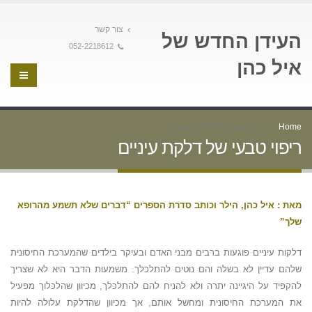
צור קשר
העידן החדש של
052-2218612
איל כהן
Home
ריפוי טבעי של דלקת עיניים
ריפוי טבעי של דלקת עיניים
מאת : איל כהן, הילר וכותב סדרת הספרים “דברים שלא תשמע מהרופא
שלך”
דלקות עיניים פוגעות ברבים מבני האדם ובעיקר בילדים שהמערכת החיסונית
שלהם עדיין לא בשלה והם נוטים להתלכלך. משמעות הדבר היא לא שצריך
להקפיד על היגיינה יתרה ולא להניח להם להתלכלך, מכיוון שהלכלוך מפעיל
את המערכת החיסונית ומחשל אותם, אך מכיוון שהדלקת עלולה להיות