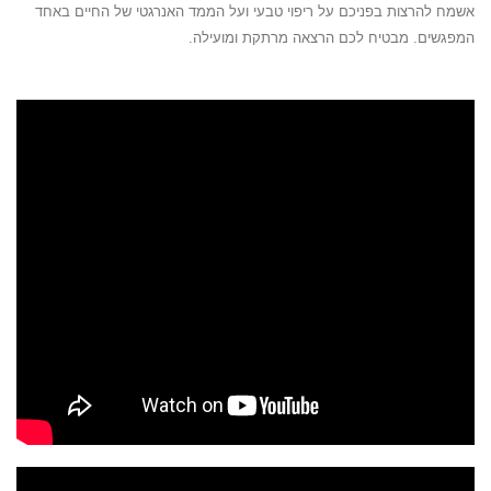
אשמח להרצות בפניכם על ריפוי טבעי ועל הממד האנרגטי של החיים באחד
המפגשים. מבטיח לכם הרצאה מרתקת ומועילה.