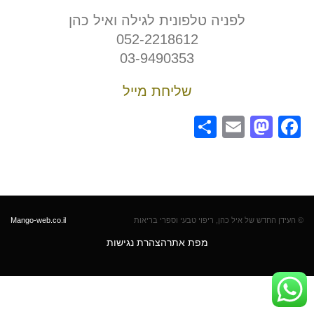
לפניה טלפונית לגילה ואיל כהן
052-2218612
03-9490353
שליחת מייל
Share
Mastodon
Email
Facebook
© העידן החדש של איל כהן, ריפוי טבעי וספרי בריאות
Mango-web.co.il
מפת אתר
הצהרת נגישות