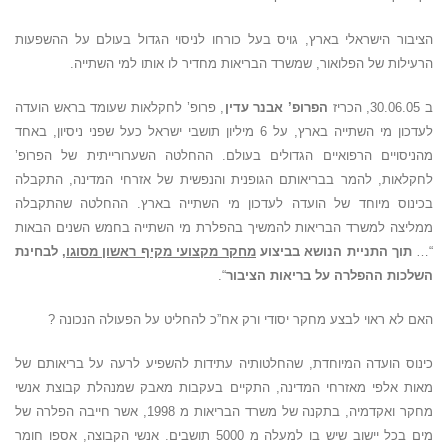
הציבור הישראלי בארץ, גויס בעל כורחו לניסוי הגדול בעולם על ההשפעות
הרעילות של הפלואור, שמשרד הבריאות מחדיר לו אותו למי השתייה.
ב 30.06.05, הכריז
הפרופ’ אבנר עדין
, פרופ’ לחקלאות שעומד בראש הועדה
לעדכון מי השתייה בארץ, על 6 מיליון תושבי ישראל כעל שפני ניסיון, באחד
מהניסויים הרפואיים הגדולים בעולם. ההחלטה השערורייתית של הפרופ’
לחקלאות, להמר בבריאותם הגופנית והנפשית של אזרחי המדינה, התקבלה
בכינוס מיוחד של הועדה לעדכון מי השתייה בארץ. ההחלטה שהתקבלה
ממליצה למשרד הבריאות להמשיך בהפלרת מי השתייה בחמש השנים הבאות
“…
תוך התניית הנושא בביצוע
מחקר מקצועי מקיף ראשון מסוגו
, לבחינת
השלכות ההפלרה על בריאות הציבור
“.
האם לא ראוי לבצע מחקר יסודי ורק אח”כ להחליט על הפעולה הנכונה ?
כינוס הועדה המיוחדת, שהחלטותיה עתידות להשפיע לרעה על בריאותם של
מאות אלפי מאזרחי המדינה, התקיים בעקבות מאבק שמנהלת קבוצת אנשי
מחקר ואקדמיה, בתקנה של משרד הבריאות מ 1998, אשר חייבה הפלרה של
מים בכל יישוב שיש בו למעלה מ 5000 תושבים. אנשי הקבוצה, אספו חומר