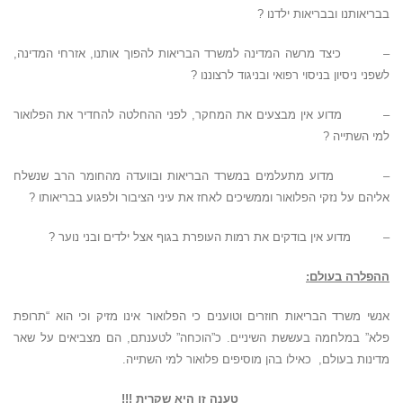
בבריאותנו ובבריאות ילדנו ?
– כיצד מרשה המדינה למשרד הבריאות להפוך אותנו, אזרחי המדינה,
לשפני ניסיון בניסוי רפואי ובניגוד לרצוננו ?
– מדוע אין מבצעים את המחקר, לפני ההחלטה להחדיר את הפלואור
למי השתייה ?
– מדוע מתעלמים במשרד הבריאות ובוועדה מהחומר הרב שנשלח
אליהם על נזקי הפלואור וממשיכים לאחז את עיני הציבור ולפגוע בבריאותו ?
– מדוע אין בודקים את רמות העופרת בגוף אצל ילדים ובני נוער ?
ההפלרה בעולם:
אנשי משרד הבריאות חוזרים וטוענים כי הפלואור אינו מזיק וכי הוא “תרופת
פלא” במלחמה בעששת השיניים. כ”הוכחה” לטענתם, הם מצביאים על שאר
מדינות בעולם, כאילו בהן מוסיפים פלואור למי השתייה.
טענה זו היא שקרית !!!