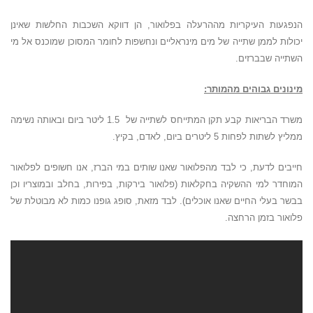
הנפגעות העיקריות מההרעלה בפלואור, הן דווקא השכבות החלשות שאינן
יכולות לממן שתייה של מים מינראליים ונחשפות לחומר המסוכן שמוכנס אל מי
השתייה שבברזים.
מינונים גבוהים מהמותר:
משרד הבריאות קבע תקן המתייחס לשתייה של 1.5 ליטר ביום ובאותה נשימה
ממליץ לשתות לפחות 5 ליטרים ביום, לאדם, בקיץ.
חייבים לדעת, כי לבד מהפלואור שאנו שותים במי הברז, אנו חשופים לפלואור
המוחדר למי ההשקיה בחקלאות (פלואור בירקות, בפירות, בחלב ובמוצריו וכן
בבשר בעלי החיים שאנו אוכלים). לבד מזאת, סופג גופנו כמות לא מבוטלת של
פלואור בזמן הרחצה.