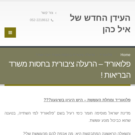
צור קשר
העידן החדש של
052-2218612
איל כהן
Home
פלואוריד – הרעלה ציבורית בחסות משרד הבריאות !
פלואוריד – הרעלה ציבורית בחסות משרד
הבריאות !
פלואוריד ומחלת העששת – היש היגיון בשיגעון???
מדינת ישראל מוסיפה חומר כימי רעיל בשם “פלואוריד למי השתייה, בטענה
שהוא כביכול מונע עששת.
והשאלה הראשונה המתבקשת היא: מה אכפת להם מהעששת שלי?