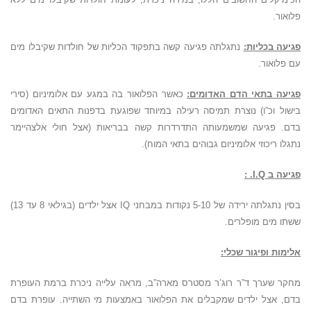
פלואור.
פגיעה בכליות:
נתגלתה פגיעה קשה בתפקוד הכליות של חולדות שקיבלו מים
עם פלואור.
פגיעה בתאי הדם האדומים:
כאשר הפלואור בה במגע עם אלומיניום (סירי
בישול וכ”ו) נוצרת תמיסה רעילה במיוחד שפוגעת בדפנות התאים האדומים
בדם. פגיעה שמשמעותה התדרדרות קשה בבריאות (אצל חולי אלצהיימר
נתגלו ריכוזי אלומיניום גבוהים בתאי המוח).
פגיעה ב I.Q. :
בסין נתגלתה ירידה של 5-10 נקודות במבחני IQ אצל ילדים (בגילאי 8 עד 13)
ששתו מים מופלרים.
אלימות ופיגור שכלי:
מחקר שערך ד”ר רוג’ר מסטרס מארה”ב, מראה עלייה ניכרת ברמת העופרת
בדם, אצל ילדים שמקבלים את הפלואור באמצעות מי השתייה. עופרת בדם