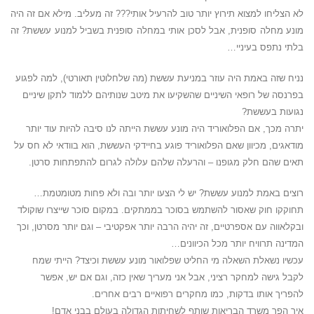
לא הצליחו למצוא תירוץ יותר טוב להרעיל אותי??? זה מעליב. מילא אם זה היה
מונע מחלה סופנית, אבל לסכן אותי במחלה סופנית בשביל למנוע עששת? זה
בלתי נתפס בעיניי…
נניח שזה באמת היה עוזר במניעת עששת (מה שלחלוטין תאורטי), למה לפגוע
בפרנסה של רופאי השיניים שהשקיעו את מיטב שנותיהם ללמוד לתקן שיניים
נגועות בעששת?
יתרה מכך, אם הפלואוריד היה מונע עששת הייתה לנו סיבה להיות עוד יותר
מודאגים, מכיוון שאם הפלואוריד פוגע בחיידקי העששת, הוא בוודאי לא חס על
תאים שהם חלק מגופנו – והרעלה שלהם עלולה לגרום להתפתחות סרטן.
רוצים באמת למנוע עששת? יש לי הצעו יותר ובה ולא פחות מטומטמת…
תחוקקו חוק שאסור להשתמש בסוכר בממתקים. במקום סוכר שייצרו שוקולד
ובקלאווה עם אספרטיים, זה יהיה הרבה יותר אפקטיבי – וגם יותר מסרטן, וכך
המדינה תרוויח יותר מכל הכיוונים…
עכשיו נשאלת השאלה מי החליט שפלואור מונע עששת וכיצד? הייתי שמח
לקבל גישה למחקר רציני, אבל אני מעריך שאין כזה, וגם אם יש, אפשר
להפריך אותו בדקות, כמו מחקרים רפואיים רבים אחרים.
איך הפך משרד הבריאות שותף לשחיתות הגדולה בעולם בבני אדם!