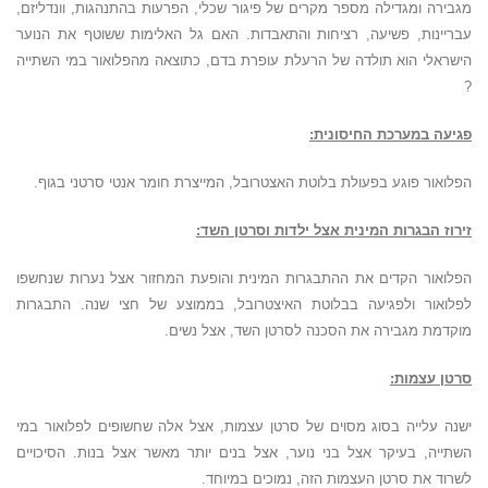
מגבירה ומגדילה מספר מקרים של פיגור שכלי, הפרעות בהתנהגות, וונדליזם,
עבריינות, פשיעה, רציחות והתאבדות. האם גל האלימות ששוטף את הנוער
הישראלי הוא תולדה של הרעלת עופרת בדם, כתוצאה מהפלואור במי השתייה
?
פגיעה במערכת החיסונית:
הפלואור פוגע בפעולת בלוטת האצטרובל, המייצרת חומר אנטי סרטני בגוף.
זירוז הבגרות המינית אצל ילדות וסרטן השד:
הפלואור הקדים את ההתבגרות המינית והופעת המחזור אצל נערות שנחשפו
לפלואור ולפגיעה בבלוטת האיצטרובל, בממוצע של חצי שנה. התבגרות
מוקדמת מגבירה את הסכנה לסרטן השד, אצל נשים.
סרטן עצמות:
ישנה עלייה בסוג מסוים של סרטן עצמות, אצל אלה שחשופים לפלואור במי
השתייה, בעיקר אצל בני נוער, אצל בנים יותר מאשר אצל בנות. הסיכויים
לשרוד את סרטן העצמות הזה, נמוכים במיוחד.