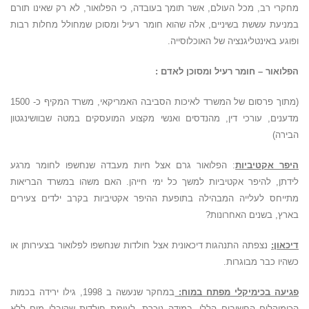
מחקרי רב, מכל העולם, אשר תומך בעובדה, כי הפלואור, לא רק שאינו תורם
במניעת עששת בשיניים, אלה שהוא חומר רעיל ומסוכן שמחולל מחלות רבות
ופוגע באינטליגנציה של האוכלוסייה.
הפלואור – חומר רעיל ומסוכן לאדם :
(מתוך פרסום של המשרד לאיכות הסביבה האמריקאי, משרד המקיף כ- 1500
מדענים, עורכי דין, מהנדסים ואנשי מקצוע המועסקים במטה שבוושינגטון
הבירה)
היפר אקטיביות
: הפלואור גרם אצל חיות מעבדה שנחשפו לחומר מרגע
לידתן, להיפר אקטיביות למשך כל ימי חייהן. האם משהו במשרד הבריאות
מתייחס לעלייה המבהילה בתופעת ההיפר אקטיביות בקרב ילדים צעירים
בארץ, בשנים האחרונות?
דיכאון:
נצפתה התנהגות דיכאונית אצל חולדות שנחשפו לפלואור בצעירותן או
כשהיו כבר מבוגרות.
פגיעה בכימיקלי מפתח במוח:
במחקר שנעשה ב 1998, גילו ירידה בכמות
הכימיקלים החשובים הללו, במידה ניכרת, לעומת חולדות שקיבלו מים ללא