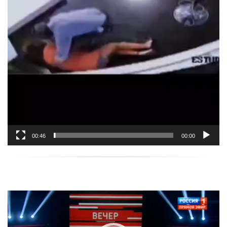
00:46
00:00
נגן
וידאו