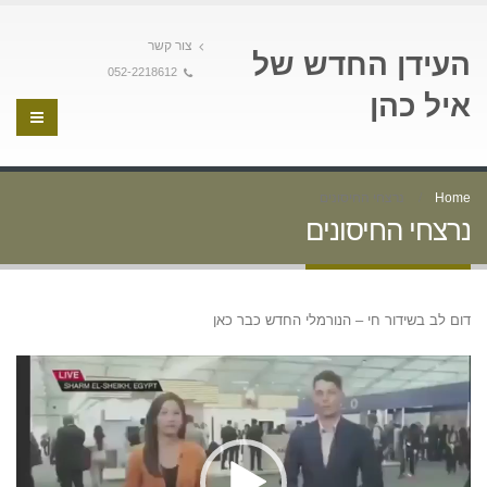
צור קשר
העידן החדש של
052-2218612
איל כהן
Home
נרצחי החיסונים
נרצחי החיסונים
דום לב בשידור חי – הנורמלי החדש כבר כאן
נגן
וידאו