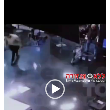
וידאו