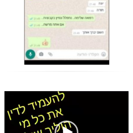
נגן
וידאו