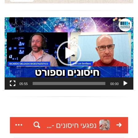
נגן
וידאו
05:55
00:00