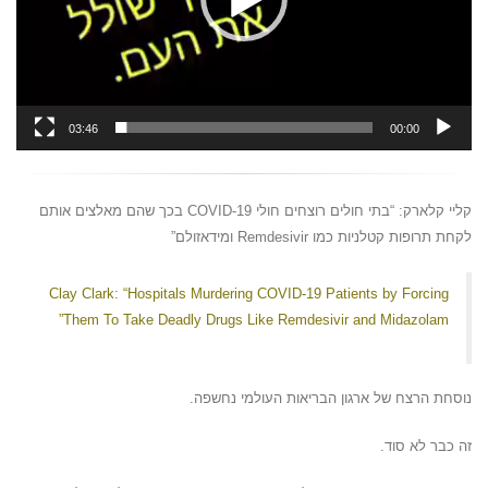
03:46
00:00
קליי קלארק: “בתי חולים רוצחים חולי COVID-19 בכך שהם מאלצים אותם
לקחת תרופות קטלניות כמו Remdesivir ומידאזולם”
Clay Clark: “Hospitals Murdering COVID-19 Patients by Forcing
Them To Take Deadly Drugs Like Remdesivir and Midazolam”
נוסחת הרצח של ארגון הבריאות העולמי נחשפה.
זה כבר לא סוד.