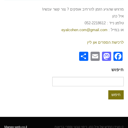
מרגיש שהגיע הזמן להרחיב אופקים ? צור קשר עכשיו!
איל כהן
טלפון נייד : 052-2218612
או במייל :
eyalcohen.com@gmail.com
לרכישת הספרים און ליין
Share
Mastodon
Email
Facebook
חיפוש
חיפוש:
© העידן החדש של איל כהן, ריפוי טבעי וספרי בריאות
Mango-web.co.il