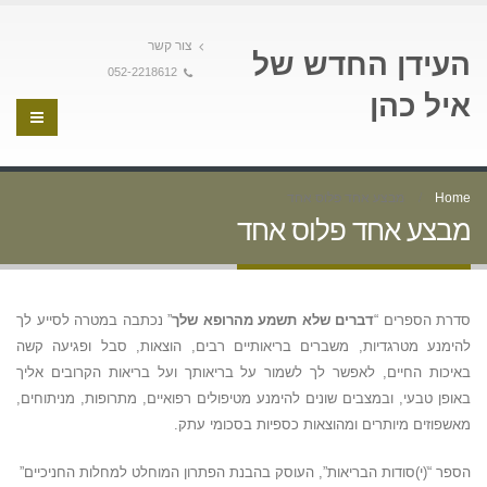
צור קשר
העידן החדש של
052-2218612
איל כהן
Home
מבצע אחד פלוס אחד
מבצע אחד פלוס אחד
סדרת הספרים “
דברים שלא תשמע מהרופא שלך
” נכתבה במטרה לסייע לך
להימנע מטרגדיות, משברים בריאותיים רבים, הוצאות, סבל ופגיעה קשה
באיכות החיים, לאפשר לך לשמור על בריאותך ועל בריאות הקרובים אליך
באופן טבעי, ובמצבים שונים להימנע מטיפולים רפואיים, מתרופות, מניתוחים,
מאשפוזים מיותרים ומהוצאות כספיות בסכומי עתק.
הספר “ׁ(י)סודות הבריאות”, העוסק בהבנת הפתרון המוחלט למחלות החניכיים”