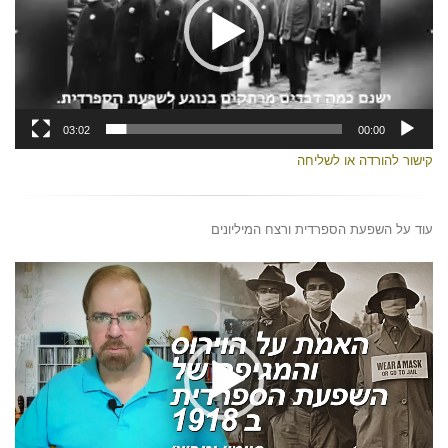
03:02
00:00
קישור להורדה או לשליחה
עוד על השפעת הספרדית ורצח המיליונים
נגן
וידאו