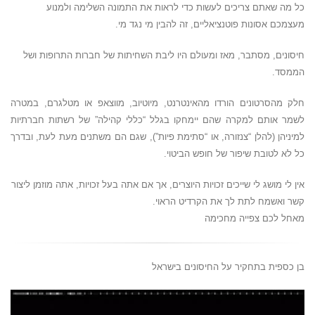
כל מה שאתם צריכים לעשות כדי לראות את התמונה השלימה ולמנוע
מעצמכם אסונות פוטנציאליים, זה להבין מי נגד מי.
חיסונים, מסתבר, מאז ומעולם היו ליבת השחיתות של חברות התרופות ושל
הממסד.
חלק מהסרטונים הורדו מהאינטרנט, מיוטיוב, מווצאפ או מטלגרם, במטרה
לשמר אותם למקרה שהם יימחקו בגלל “כללי קהילה” של רשתות חברתיות
למיניהן (להלן “צנזורה, או “סתימת פיות”), שגם הם משתנים מעת לעת, ובדרך
כל לא לטובת שיפור של חופש הביטוי.
אין לי מושג לי שייכים זכויות היוצרים, אך אם אתה בעל זכויות, אתה מוזמן ליצור
קשר ואשמח לתת לך את הקרדיט הראוי.
מאחל לכם צפייה מחכימה
בן כספית בתחקיר על החיסונים בישראל
נגן
וידאו