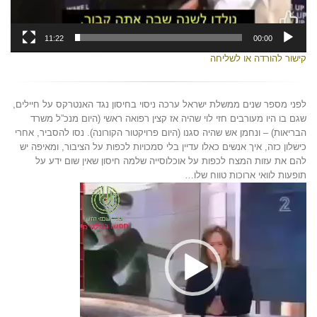
11:22
00:00
קישור להורדה או לשליחה
לפני מספר שנים ממשלת ישראל ערכה ניסוי בחיסון נגד האנטרקס על חיילים,
שגם בו היו מעורבים חזי לוי שהיה אז קצין רפואה ראשי (היום מנכ”ל משרד
הבריאות) – ונחמן אש שהיה סגנו (היום פרויקטור הקורונה). נסו להסביר, אחרי
כישלון כזה, איך אנשים כאלו עדיין בלי סמכויות לכפות על הציבור, ומאיפה יש
להם את עזות המצח לכפות על אוכלוסייה שלמה חיסון שאין שום ידע על
תופעות לוואי ארוכות טווח שלו…
נגן
וידאו