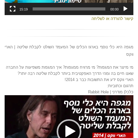
15:19
00:00
קישור להורדה או לשליחה
מגפה היא כלי נוסף בארגז הכלים של המעמד השולט לקבלת שליטה | הארי
ווקס
מי מייצר את המגפות? מי מרוויח ממגפות? איך המגפות משפיעות על החברה
שאנו חיים בה ומהי הדרך האפקטיבית ביותר לקבלת שליטה רבה יותר?
הארי ווקס ידע את התשובות כבר ב 2014!
תרגום וכתוביות:
כלכלן מודרני | Rabbit Hole
נגן
וידאו