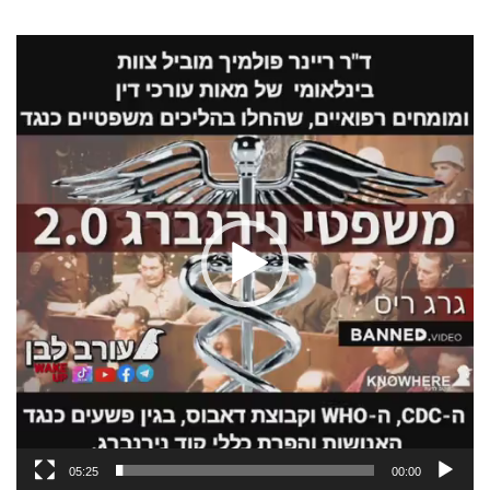
נגן
וידאו
05:25
00:00