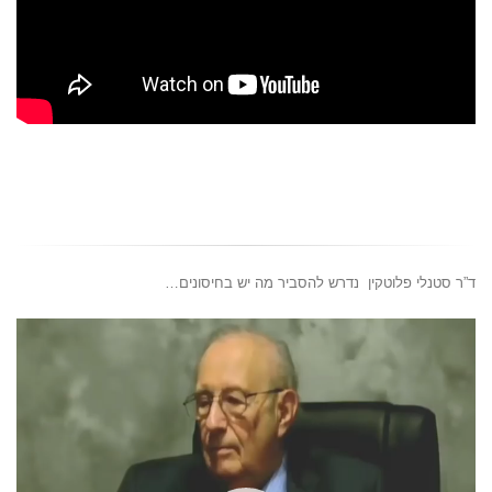
ד”ר סטנלי פלוטקין נדרש להסביר מה יש בחיסונים…
נגן
וידאו