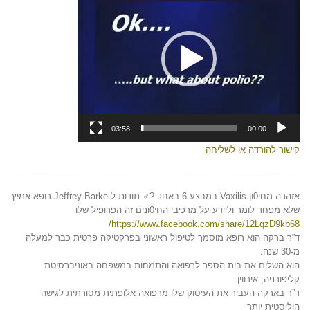
03:58
00:00
קישור להורדה או לשליחה
אזהרה מחי0ון Vaxilis במבצע 6 באחד ?‍♂️ תודות ל Jeffrey Barke רופא אמיץ
שלא מפחד לומר וליידע על מרכיבי החי0ונים זה הפרופיל שלו
https://www.facebook.com/share/12LqzD9kb68/
ד”ר ברקה הוא רופא מוסמך לטיפול ראשוני בפרקטיקה פרטית כבר למעלה
מ-30 שנה.
הוא השלים את בית הספר לרפואה והתמחות במשפחה באוניברסיטת
קליפורניה, אירווין.
ד”ר בארקה העביר את העיסוק שלו מרפואה אלופתית מסורתית לגישה
הוליסטית יותר