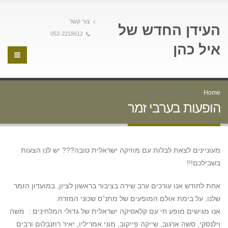
צור קשר
העידן החדש של
052-2218612
איל כהן
Home
הופעות בערבי זמר
הופעות בערבי זמר
מעוניינים לצאת לבלות עם מוזיקה ישראלית טובה??? יש לנו הצעות
בשבילכם!!!
אחת לחודש אנו עורכים ערב שירה בציבור בראשון לציון, במועדון הזמר
שלנו, על בימת אולם המופעים של מתנ”ס שכוני המזרח.
אנו מגישים מופע חי עם קלאסיקה ישראלית של גדולי המלחינים : משה
וילנסקי, סשה ארגוב, שייקה פייקוב, מוני אמריליו, יאיר רוזנבלום ורבים