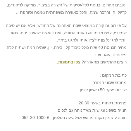
וטובים אחרים, בנוסף לקלאסיקות של השירה בציבור, מוזיקה לריקודים,
קריוקי חי והרבה שמח, והכל באווירה משפחתית נעימה וסוחפת…
על פי רוב זה קורה במוצאי שבת האחרונה של החודש, אלא אם יש סיבה
שמצדיקה שינוי כמו חג באותו החודש, ואנו דואגים שהערב יהיה צמוד
יותר לחג על מנת לציין אותו ולחגוג ביחד.
מחיר הכניסה 40 ש”ח כולל כיבוד קל : בירה, יין, שתיה חמה ושתיה קלה,
פיצוחים, עוגה ועוד…
רוצים להתרשם מהאוירה?
צפו בתמונות…
כתובת המקום :
מתנ”ס שכוני המזרח,
שדרות יעקב 50 ראשון לציון
פתיחת דלתות בשעה 20:30
חנייה בשפע ונגישות מאד נוחה גם לנכים.
חובה להזמין מקום מראש אצל גילה בטלפון : 052-30-1000-6
———————————————————————————————