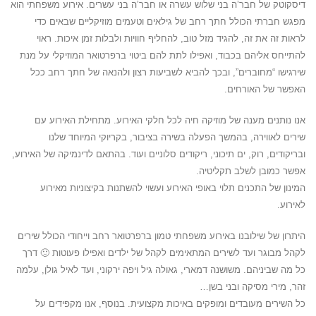
דיסקוטק של חבר’ה בני שלוש עשרה או חבר’ה בני עשרים. אירוע משפחתי הוא
מפגש חברתי הכולל חתך רחב של גילאים וטעמים מוזיקליים שבאים כדי
לראות זה את זה, להגיד מזל טוב, להחליף חוויות ולבלות זמן איכות. ראוי
להתייחס אליהם בכבוד, ואפילו לתת להם ביטוי ברפרטואר המוזיקלי על מנת
שירגישו “מחוברים”, ובכך להביא לשביעות רצון ולהנאה של חתך רחב ככל
האפשר של האורחים.
אנו נותנים מענה של מוזיקה חיה לכל חלקי האירוע. מתחילת האירוע עם
שירים לאווירה, בהמשך הפעלה בשירה בציבור, בקריוקי המיוחד שלנו
ובריקודים, רוק, ים תיכוני, ריקודים סלוניים ועוד. בהתאם לדינמיקה של האירוע,
אפשר כמובן לשלב תקליטיה.
המינון של התכנים תלוי באופי האירוע ועשוי להשתנות בקיצוניות מאירוע
לאירוע.
היתרון של שילובנו באירוע משפחתי טמון ברפרטואר רחב וייחודי הכולל שירים
לקהל מבוגר ועד לשירים המתאימים לקהל של ילדים ואפילו פעוטות 🙂 דרך
כל מה שביניהם. משושנה דמארי, גאולה גיל ויפה ירקוני, ועד לאיל גולן, עלמה
זהר, מירי מסיקה ובני בשן…
כל השירים מעובדים ומופקים באיכות מקצועית. בנוסף, אנו מקפידים על