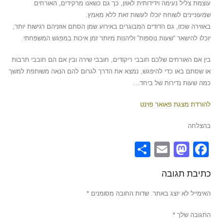
עוצמת צליל נעימה וידידותית לאוזן, כך גם כשאנו מרקידים, האורחים
שמעוניינים לשוחח יוכלו לעשות זאת ללא מאמץ.
באווירה שכזו, גם הדודים המבוגרים באירוע שמן הסתם אוזניהם רגישות יותר,
יוכלו להישאר “שעות נוספות” וליהנות מיותר זמן איכות במפגש המשפחתי.
בין אם האורחים שלכם חובבי ריקודים, חובבי שירה ובין אם הם חובבי תרבות
או שסתם באו כדי להיפגש, נמצא את הדרך לגרום להם הנאה משותפת למשך
כמה שעות נדירות של ביחד…
להורדת מצגת פאואר פוינט
בהצלחה
Share
Mastodon
Email
Facebook
כתיבת תגובה
האימייל לא יוצג באתר.
שדות החובה מסומנים
*
התגובה שלך
*