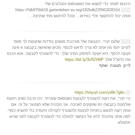
היכנסו לאתר כדי למצוא את הוואטסאפ והטלגרם שלי
https://fdb975b618.gartenleben.eu.org/182bdb22f94192815d
ואתה יכול להתקשר אליי בווידאו… ונוכל להיפגש מתי שתרצה…
שלום יקירי. הקבוצה שלי מורכבת מנשים בודדות שזקוקות לך מאוד
לקיים יחסי מין אתה לא צריך לדאוג לכסף. מכיוון שהאישה בקבוצה זו אינה
זקוקה לכסף, היא זקוקה לסיפוק המיני שלך. כדי להצטרף לקבוצה, אנא הכנס
את הדוא”ל שלך
https://bit.ly/3vRZH0P
לייק
תגובה
שתף
https://tinyurl.com/yd9c7g6n
היי יקירי, את רוצה להצטרף לקבוצת הווטסאפ שיצרתי. יהיו הרבה נשים רווקות
ואלמנות בקבוצה הזו שזקוקים לאהבה. אני מבטיח שלא תצטער על זה. אם
אתה רוצה לפגוש בחורות לוהטות ולהצטרף לקהילה חינמית בלי להוציא כסף,
למה אתה מחכה? לחץ על הקישור למעלה כדי להצטרף לקבוצה לפני שהיא
תתמלא