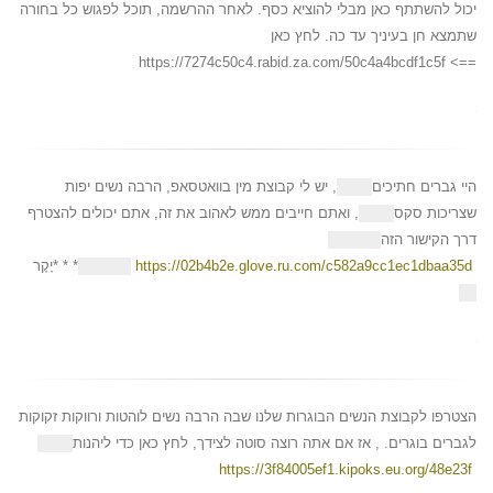
יכול להשתתף כאן מבלי להוציא כסף. לאחר ההרשמה, תוכל לפגוש כל בחורה
שתמצא חן בעיניך עד כה. לחץ כאן
==> https://7274c50c4.rabid.za.com/50c4a4bcdf1c5f
היי גברים חתיכים
, יש לי קבוצת מין בוואטסאפ, הרבה נשים יפות
שצריכות סקס
, ואתם חייבים ממש לאהוב את זה, אתם יכולים להצטרף
דרך הקישור הזה
https://02b4b2e.glove.ru.com/c582a9cc1ec1dbaa35d
* * *יָקָר
הצטרפו לקבוצת הנשים הבוגרות שלנו שבה הרבה נשים לוהטות ורווקות זקוקות
לגברים בוגרים. , אז אם אתה רוצה סוטה לצידך, לחץ כאן כדי ליהנות
https://3f84005ef1.kipoks.eu.org/48e23f