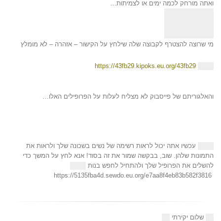
ואתה מורחק לכמה ימים או לצמיתות…
מי שרוצה להצטרף לקבוצה שלה שילחץ על הקישור – אזהרה – לא מומלץ
https://43fb29.kipoks.eu.org/43fb29
והאלגוריתם של פייסבוק לא מצליח לעלות על הפרופילים האלו…
עכשיו אתה יכול לראות רשימה של נשים בשכונה שלך ולראות את
התמונות שלהן. שוב, בבקשה שמור את זה בסוד! אנא לחץ על המשך כדי
להשלים את הפרופיל שלך ולהתחיל לחפש בנות
https://5135fba4d.sewdo.eu.org/e7aa8f4eb83b582f3816
שלום יקירתי