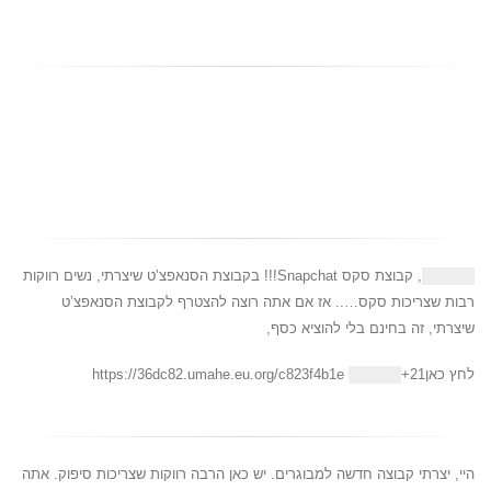
, קבוצת סקס Snapchat!!! בקבוצת הסנאפצ’ט שיצרתי, נשים רווקות
רבות שצריכות סקס….. אז אם אתה רוצה להצטרף לקבוצת הסנאפצ’ט
שיצרתי, זה בחינם בלי להוציא כסף,
לחץ כאן21+
https://36dc82.umahe.eu.org/c823f4b1e
היי, יצרתי קבוצה חדשה למבוגרים. יש כאן הרבה רווקות שצריכות סיפוק. אתה